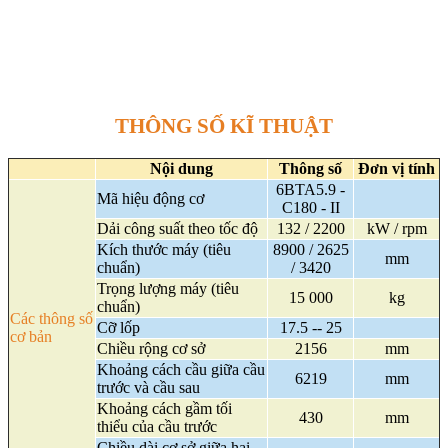
THÔNG SỐ KĨ THUẬT
Nội dung
Thông số
Đơn vị tính
6BTA5.9 -
Mã hiệu động cơ
C180 - II
Dải công suất theo tốc độ
132 / 2200
kW / rpm
Kích thước máy (tiêu
8900 / 2625
mm
chuẩn)
/ 3420
Trọng lượng máy (tiêu
15 000
kg
chuẩn)
Các thông số
Cỡ lốp
17.5 -- 25
cơ bản
Chiều rộng cơ sở
2156
mm
Khoảng cách cầu giữa cầu
6219
mm
trước và cầu sau
Khoảng cách gầm tối
430
mm
thiểu của cầu trước
Chiều dài cơ sở giữa hai