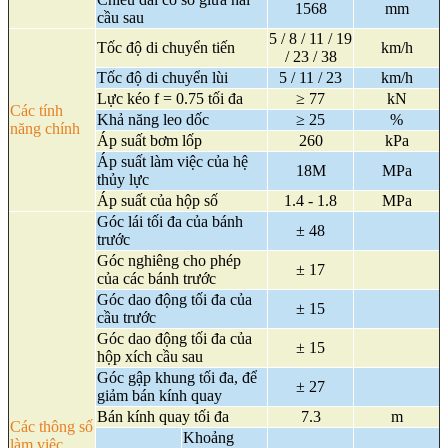
1568
mm
cầu sau
5 / 8 / 11 / 19
Tốc độ di chuyển tiến
km/h
/ 23 / 38
Tốc độ di chuyển lùi
5 / 11 / 23
km/h
Lực kéo f = 0.75 tối đa
≥ 77
kN
Các tính
Khả năng leo dốc
≥ 25
%
năng chính
Áp suất bơm lốp
260
kPa
Áp suất làm việc của hệ
18M
MPa
thủy lực
Áp suất của hộp số
1.4 - 1.8
MPa
Góc lái tối đa của bánh
± 48
trước
Góc nghiêng cho phép
± 17
của các bánh trước
Góc dao động tối đa của
± 15
cầu trước
Góc dao động tối đa của
± 15
hộp xích cầu sau
Góc gập khung tối đa, để
± 27
giảm bán kính quay
Bán kính quay tối đa
7.3
m
Các thông số
Khoảng
làm việc