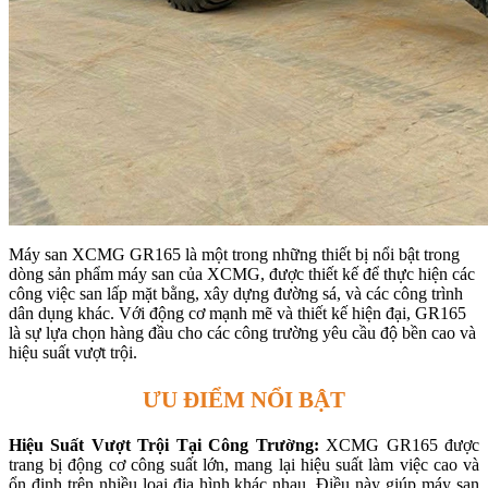
Máy san XCMG GR165 là một trong những thiết bị nổi bật trong
dòng sản phẩm máy san của XCMG, được thiết kế để thực hiện các
công việc san lấp mặt bằng, xây dựng đường sá, và các công trình
dân dụng khác. Với động cơ mạnh mẽ và thiết kế hiện đại, GR165
là sự lựa chọn hàng đầu cho các công trường yêu cầu độ bền cao và
hiệu suất vượt trội.
ƯU ĐIỂM NỔI BẬT
Hiệu Suất Vượt Trội Tại Công Trường:
XCMG GR165 được
trang bị động cơ công suất lớn, mang lại hiệu suất làm việc cao và
ổn định trên nhiều loại địa hình khác nhau. Điều này giúp máy san