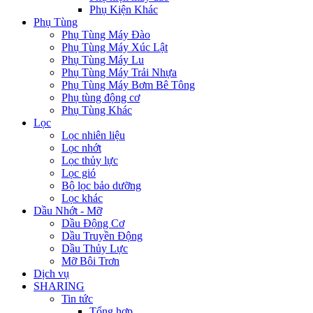
Phụ Kiện Khác
Phụ Tùng
Phụ Tùng Máy Đào
Phụ Tùng Máy Xúc Lật
Phụ Tùng Máy Lu
Phụ Tùng Máy Trải Nhựa
Phụ Tùng Máy Bơm Bê Tông
Phụ tùng động cơ
Phụ Tùng Khác
Lọc
Lọc nhiên liệu
Lọc nhớt
Lọc thủy lực
Lọc gió
Bộ lọc bảo dưỡng
Lọc khác
Dầu Nhớt - Mỡ
Dầu Động Cơ
Dầu Truyền Động
Dầu Thủy Lực
Mỡ Bôi Trơn
Dịch vụ
SHARING
Tin tức
Tổng hợp