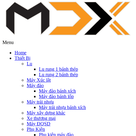
Menu
Home
Thiết Bị
Lu
Lu rung 1 bánh thép
Lu rung 2 bánh thép
Máy Xúc lật
Máy đào
Máy đào bánh xích
Máy đào bánh lốp
Máy trải nhựa
Máy trải nhựa bánh xích
Máy xây dựng khác
Xe thương mại
Máy ĐQSD
Phụ Kiện
Phụ kiện máy đào