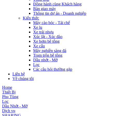
Đồng hành cùng Khách hàng
Bàn giao máy
Thông tin dự án - Doanh nghiệp
Kiến thức
Máy cào bóc - Tái chế
Xe lu
Xe trải nhựa
Xúc lật - Xúc đào
Xe bơm bê tông
Xe cẩu
Máy nghiền sàng đá
Trạm trộn bê tông
Dầu nhớt - Mỡ
Lọc
Các câu hỏi thường gặp
Liên hệ
Về chúng tôi
Home
Thiết Bị
Phụ Tùng
Lọc
Dầu Nhớt - Mỡ
Dịch vụ
SHARING