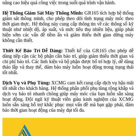
nâng cao hiệu quả công việc trong suốt quá trình vận hành.
Hệ Thống Giám Sát Máy Thông Minh:
GR165 tích hợp hệ thống
giám sát thông minh, cho phép theo dõi tình trạng máy móc theo
thời gian thực. Hệ thống này cung cấp thông tin về các thông số kỹ
thuật như nhiệt độ, áp suất, và mức tiêu thụ nhiên liệu, giúp phát
hiện sớm các vấn đề tiềm ẩn và giảm thiểu thời gian dừng máy
không cần thiết.
Thiết Kế Bảo Trì Dễ Dàng:
Thiết kế của GR165 cho phép dễ
dàng tiếp cận các bộ phận cần bảo trì, giúp giảm thiểu thời gian và
chi phí bảo trì. Các linh kiện và bộ phận được bố trí hợp lý, dễ dàng
tháo lắp và thay thế, đảm bảo máy luôn hoạt động trong trạng thái
tốt nhất.
Dịch Vụ và Phụ Tùng:
XCMG cam kết cung cấp dịch vụ hậu mãi
tốt nhất cho khách hàng. Hệ thống phân phối phụ tùng rộng khắp và
dịch vụ bảo trì nhanh chóng giúp máy móc của bạn luôn sẵn sàng
hoạt động. Đội ngũ kỹ thuật viên giàu kinh nghiệm của XCMG
luôn sẵn sàng hỗ trợ khắc phục mọi vấn đề mà bạn gặp phải, đảm
bảo thời gian hoạt động của máy đạt tối đa.