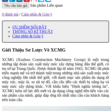
Sản phẩm Liên quan
Yêu cầu báo giá
0 đánh giá
/
Cảm nhận & Góp ý
ƯU ĐIỂM NỔI BẬT
THÔNG SỐ KĨ THUẬT
Cảm nhận & Góp ý
Giới Thiệu Sơ Lược Về XCMG
XCMG (Xuzhou Construction Machinery Group) là một trong
những tập đoàn sản xuất máy móc xây dựng hàng đầu thế giới, có
trụ sở tại Trung Quốc. Được thành lập từ năm 1943, XCMG đã phát
triển mạnh mẽ và trở thành một trong những nhà sản xuất máy móc
công nghiệp lớn nhất thế giới, với danh mục sản phẩm đa dạng từ
máy xúc, máy ủi, xe tải tự đổ, cần cẩu đến các thiết bị nâng hạ và
máy móc xây dựng khác. Với khẩu hiệu "Định nghĩa tương lai",
XCMG luôn nỗ lực đổi mới và áp dụng công nghệ tiên tiến vào các
sản phẩm của mình, giúp đáp ứng tốt nhất nhu cầu của khách hàng
trên toàn cầu.