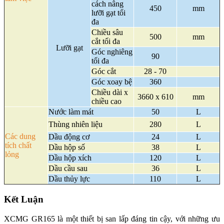
cách nâng
450
mm
lưỡi gạt tối
đa
Chiều sâu
500
mm
cắt tối đa
Lưỡi gạt
Góc nghiêng
90
tối đa
Góc cắt
28 - 70
Góc xoay bệ
360
Chiều dài x
3660 x 610
mm
chiều cao
Nước làm mát
50
L
Thùng nhiên liệu
280
L
Các dung
Dầu động cơ
24
L
tích chất
Dầu hộp số
38
L
lỏng
Dầu hộp xích
120
L
Dầu cầu sau
36
L
Dầu thủy lực
110
L
Kết Luận
XCMG GR165 là một thiết bị san lấp đáng tin cậy, với những ưu