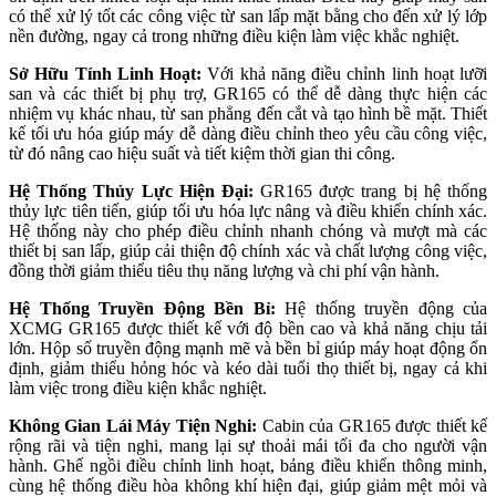
có thể xử lý tốt các công việc từ san lấp mặt bằng cho đến xử lý lớp
nền đường, ngay cả trong những điều kiện làm việc khắc nghiệt.
Sở Hữu Tính Linh Hoạt:
Với khả năng điều chỉnh linh hoạt lưỡi
san và các thiết bị phụ trợ, GR165 có thể dễ dàng thực hiện các
nhiệm vụ khác nhau, từ san phẳng đến cắt và tạo hình bề mặt. Thiết
kế tối ưu hóa giúp máy dễ dàng điều chỉnh theo yêu cầu công việc,
từ đó nâng cao hiệu suất và tiết kiệm thời gian thi công.
Hệ Thống Thủy Lực Hiện Đại:
GR165 được trang bị hệ thống
thủy lực tiên tiến, giúp tối ưu hóa lực nâng và điều khiển chính xác.
Hệ thống này cho phép điều chỉnh nhanh chóng và mượt mà các
thiết bị san lấp, giúp cải thiện độ chính xác và chất lượng công việc,
đồng thời giảm thiểu tiêu thụ năng lượng và chi phí vận hành.
Hệ Thống Truyền Động Bền Bỉ:
Hệ thống truyền động của
XCMG GR165 được thiết kế với độ bền cao và khả năng chịu tải
lớn. Hộp số truyền động mạnh mẽ và bền bỉ giúp máy hoạt động ổn
định, giảm thiểu hỏng hóc và kéo dài tuổi thọ thiết bị, ngay cả khi
làm việc trong điều kiện khắc nghiệt.
Không Gian Lái Máy Tiện Nghi:
Cabin của GR165 được thiết kế
rộng rãi và tiện nghi, mang lại sự thoải mái tối đa cho người vận
hành. Ghế ngồi điều chỉnh linh hoạt, bảng điều khiển thông minh,
cùng hệ thống điều hòa không khí hiện đại, giúp giảm mệt mỏi và