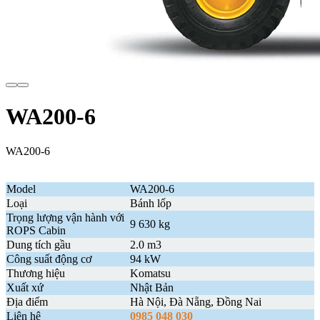
WA200-6
WA200-6
Model
WA200-6
Loại
Bánh lốp
Trọng lượng vận hành với
9 630 kg
ROPS Cabin
Dung tích gầu
2.0 m3
Công suất động cơ
94 kW
Thương hiệu
Komatsu
Xuất xứ
Nhật Bản
Địa điểm
Hà Nội, Đà Nẵng, Đồng Nai
Liên hệ
0985 048 030