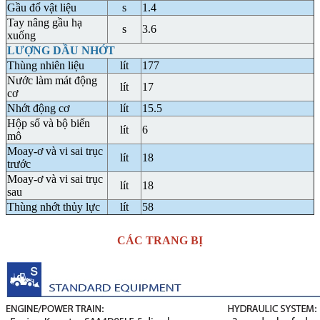
Gầu đổ vật liệu
s
1.4
Tay nâng gầu hạ
s
3.6
xuống
LƯỢNG DẦU NHỚT
Thùng nhiên liệu
lít
177
Nước làm mát động
lít
17
cơ
Nhớt động cơ
lít
15.5
Hộp số và bộ biến
lít
6
mô
Moay-ơ và vi sai trục
lít
18
trước
Moay-ơ và vi sai trục
lít
18
sau
Thùng nhớt thủy lực
lít
58
CÁC TRANG BỊ