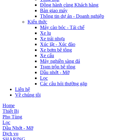
Đồng hành cùng Khách hàng
Bàn giao máy
Thông tin dự án - Doanh nghiệp
Kiến thức
Máy cào bóc - Tái chế
Xe lu
Xe trải nhựa
Xúc lật - Xúc đào
Xe bơm bê tông
Xe cẩu
Máy nghiền sàng đá
Trạm trộn bê tông
Dầu nhớt - Mỡ
Lọc
Các câu hỏi thường gặp
Liên hệ
Về chúng tôi
Home
Thiết Bị
Phụ Tùng
Lọc
Dầu Nhớt - Mỡ
Dịch vụ
SHARING