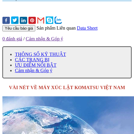
Sản phẩm Liên quan
Data Sheet
Yêu cầu báo giá
0 đánh giá
/
Cảm nhận & Góp ý
THÔNG SỐ KỸ THUẬT
CÁC TRANG BỊ
ƯU ĐIỂM NỔI BẬT
Cảm nhận & Góp ý
VÀI NÉT VỀ MÁY XÚC LẬT KOMATSU VIỆT NAM