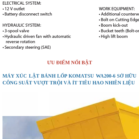
ƯU ĐIỂM NỔI BẬT
MÁY XÚC LẬT BÁNH LỐP KOMATSU WA200-6 SỞ HỮU
CÔNG SUẤT VƯỢT TRỘI VÀ ÍT TIÊU HAO NHIÊN LIỆU