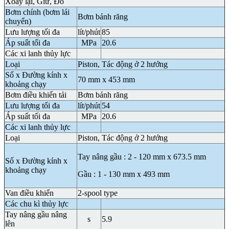
Xoay lại, Giữ, Đổ
Bơm chính (bơm lái
Bơm bánh răng
chuyển)
Lưu lượng tối đa
lít/phút
85
Áp suất tối đa
MPa
20.6
Các xi lanh thủy lực
Loại
Piston, Tác động ở 2 hướng
Số x Đường kính x
70 mm x 453 mm
khoảng chạy
Bơm điều khiển tải
Bơm bánh răng
Lưu lượng tối đa
lít/phút
54
Áp suất tối đa
MPa
20.6
Các xi lanh thủy lực
Loại
Piston, Tác động ở 2 hướng
Tay nâng gầu : 2 - 120 mm x 673.5 mm
Số x Đường kính x
khoảng chạy
Gầu : 1 - 130 mm x 493 mm
Van điều khiển
2-spool type
Các chu kì thủy lực
Tay nâng gầu nâng
s
5.9
lên