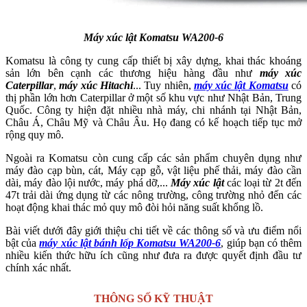
Máy xúc lật Komatsu WA200-6
Komatsu là công ty cung cấp thiết bị xây dựng, khai thác khoáng
sản lớn bên cạnh các thương hiệu hàng đầu như
máy xúc
Caterpillar
,
máy xúc Hitachi
... Tuy nhiên,
máy xúc lật Komatsu
có
thị phần lớn hơn Caterpillar ở một số khu vực như Nhật Bản, Trung
Quốc. Công ty hiện đặt nhiều nhà máy, chi nhánh tại Nhật Bản,
Châu Á, Châu Mỹ và Châu Âu. Họ đang có kế hoạch tiếp tục mở
rộng quy mô.
Ngoài ra Komatsu còn cung cấp các sản phẩm chuyên dụng như
máy đào cạp bùn, cát, Máy cạp gỗ, vật liệu phế thải, máy đào cần
dài, máy đào lội nước, máy phá dỡ,...
Máy xúc lật
các loại từ 2t đến
47t trải dài ứng dụng từ các nông trường, công trường nhỏ đến các
hoạt động khai thác mỏ quy mô đòi hỏi năng suất khổng lồ.
Bài viết dưới đây giới thiệu chi tiết về các thông số và ưu điểm nổi
bật của
máy xúc lật bánh lốp Komatsu WA200-6
, giúp bạn có thêm
nhiều kiến thức hữu ích cũng như đưa ra được quyết định đầu tư
chính xác nhất.
THÔNG SỐ KỸ THUẬT