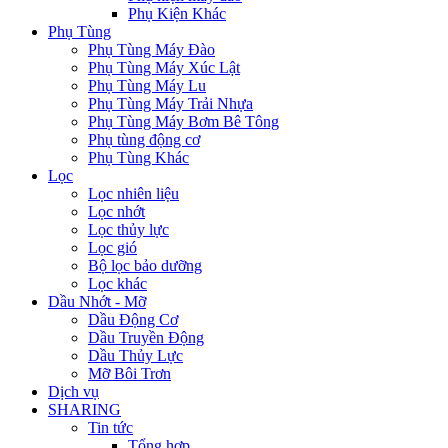
Phụ Kiện Khác
Phụ Tùng
Phụ Tùng Máy Đào
Phụ Tùng Máy Xúc Lật
Phụ Tùng Máy Lu
Phụ Tùng Máy Trải Nhựa
Phụ Tùng Máy Bơm Bê Tông
Phụ tùng động cơ
Phụ Tùng Khác
Lọc
Lọc nhiên liệu
Lọc nhớt
Lọc thủy lực
Lọc gió
Bộ lọc bảo dưỡng
Lọc khác
Dầu Nhớt - Mỡ
Dầu Động Cơ
Dầu Truyền Động
Dầu Thủy Lực
Mỡ Bôi Trơn
Dịch vụ
SHARING
Tin tức
Tổng hợp