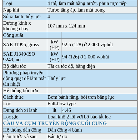
Loại
4 thì, làm mát bằng nước, phun trực tiếp
Nạp khí
Turbo tăng áp, làm mát trong
Số xi lanh thủy lực
4
Đường kính x
107 mm x 124 mm
khoảng chạy
Công suất
kW
SAE J1995, gross
92.5 (128) ở 2 000 v/phút
(HP)
SAE J1349/ISO
kW
94 (126) ở 2 000 v/phút
9249, net
(HP)
Bộ điều tốc
Tất cả tốc độ, bằng điện
Phương pháp truyền
động quạt để làm mát
Thủy lực
tản nhiệt
Hệ thống bôi trơn
Cách thức
Bơm bánh răng, bôi trơn bằng lực
Lọc
Full-flow type
Dung tích xi lanh
lít
4.46
Lọc gió
Loại khô 2 lõi với bộ báo tắt lọc
CẦU VÀ CỤM TRUYỀN ĐỘNG CUỐI CÙNG
Hệ thống dẫn động
Dẫn động 4 bánh
Cầu trước và sau
Bán tự do