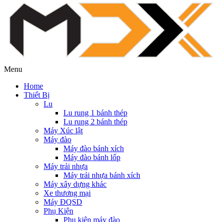
Menu
Home
Thiết Bị
Lu
Lu rung 1 bánh thép
Lu rung 2 bánh thép
Máy Xúc lật
Máy đào
Máy đào bánh xích
Máy đào bánh lốp
Máy trải nhựa
Máy trải nhựa bánh xích
Máy xây dựng khác
Xe thương mại
Máy ĐQSD
Phụ Kiện
Phụ kiện máy đào