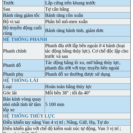
Trước
Lắp cứng trên khung trước
Sau
Tự cân bằng
Bánh răng giảm tốc
Bánh răng côn xoắn
Bộ vi sai
Phân bổ mô-men xoắn
Bộ truyền động cuối
Bánh răng hành tinh, giảm đơn
cùng
HỆ THỐNG PHANH
Phanh đĩa ướt lắp bên ngoài ở 4 bánh (loại
Phanh chính
tác động bằng thủy lực). Cơ chế độc lập cho
trước và sau
Tác động bằng lò xo, mở bằng thủy lực,
Phanh đỗ
phanh đĩa ướt với trục truyền bên ngoài
Phanh phụ
Phanh đỗ xe thường được sử dụng
HỆ THỐNG LÁI
Loại
Hoàn toàn bằng thủy lực
Góc lái
Mỗi bên 38° ; tối đa 40°
Bán kính vòng quay
nhỏ nhất tính từ tâm
5 100 mm
lốp xe
HỆ THỐNG THỦY LỰC
Điều khiển tay nâng Van 4 vị trí ; Nâng, Giữ, Hạ, Tự do
Điều khiển gầu với chế độ kiểm soát xúc tự động, Van 3 vị trí ;