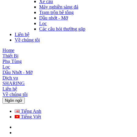
Xe cẩu
Máy nghiền sàng đá
Trạm trộn bê tông
Dầu nhớt - Mỡ
Lọc
Các câu hỏi thường gặp
Liên hệ
Về chúng tôi
Home
Thiết Bị
Phụ Tùng
Lọc
Dầu Nhớt - Mỡ
Dịch vụ
SHARING
Liên hệ
Về chúng tôi
Ngôn ngữ
Tiếng Anh
Tiếng Việt