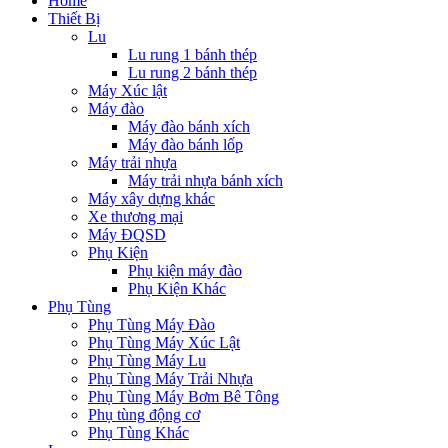
Home
Thiết Bị
Lu
Lu rung 1 bánh thép
Lu rung 2 bánh thép
Máy Xúc lật
Máy đào
Máy đào bánh xích
Máy đào bánh lốp
Máy trải nhựa
Máy trải nhựa bánh xích
Máy xây dựng khác
Xe thương mại
Máy ĐQSD
Phụ Kiện
Phụ kiện máy đào
Phụ Kiện Khác
Phụ Tùng
Phụ Tùng Máy Đào
Phụ Tùng Máy Xúc Lật
Phụ Tùng Máy Lu
Phụ Tùng Máy Trải Nhựa
Phụ Tùng Máy Bơm Bê Tông
Phụ tùng động cơ
Phụ Tùng Khác