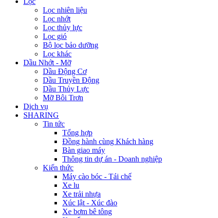
Lọc
Lọc nhiên liệu
Lọc nhớt
Lọc thủy lực
Lọc gió
Bộ lọc bảo dưỡng
Lọc khác
Dầu Nhớt - Mỡ
Dầu Động Cơ
Dầu Truyền Động
Dầu Thủy Lực
Mỡ Bôi Trơn
Dịch vụ
SHARING
Tin tức
Tổng hợp
Đồng hành cùng Khách hàng
Bàn giao máy
Thông tin dự án - Doanh nghiệp
Kiến thức
Máy cào bóc - Tái chế
Xe lu
Xe trải nhựa
Xúc lật - Xúc đào
Xe bơm bê tông