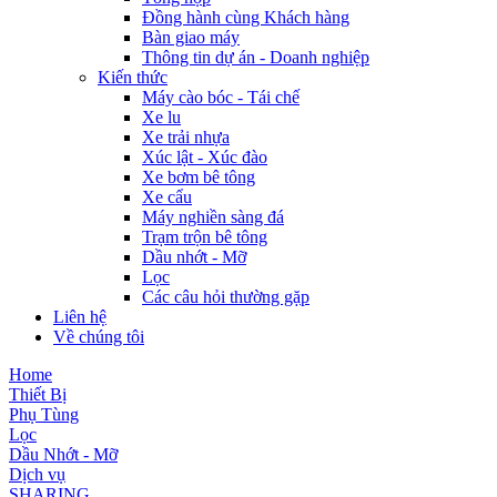
Đồng hành cùng Khách hàng
Bàn giao máy
Thông tin dự án - Doanh nghiệp
Kiến thức
Máy cào bóc - Tái chế
Xe lu
Xe trải nhựa
Xúc lật - Xúc đào
Xe bơm bê tông
Xe cẩu
Máy nghiền sàng đá
Trạm trộn bê tông
Dầu nhớt - Mỡ
Lọc
Các câu hỏi thường gặp
Liên hệ
Về chúng tôi
Home
Thiết Bị
Phụ Tùng
Lọc
Dầu Nhớt - Mỡ
Dịch vụ
SHARING