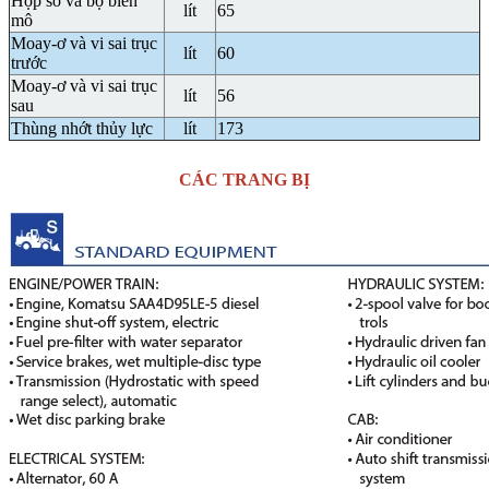
Hộp số và bộ biến
lít
65
mô
Moay-ơ và vi sai trục
lít
60
trước
Moay-ơ và vi sai trục
lít
56
sau
Thùng nhớt thủy lực
lít
173
CÁC TRANG BỊ