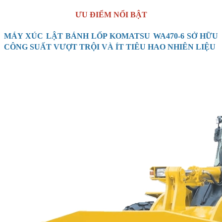
ƯU ĐIỂM NỔI BẬT
MÁY XÚC LẬT BÁNH LỐP KOMATSU WA470-6 SỞ HỮU
CÔNG SUẤT VƯỢT TRỘI VÀ ÍT TIÊU HAO NHIÊN LIỆU