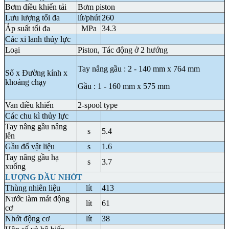
Bơm điều khiển tải
Bơm piston
Lưu lượng tối đa
lít/phút
260
Áp suất tối đa
MPa
34.3
Các xi lanh thủy lực
Loại
Piston, Tác động ở 2 hướng
Tay nâng gầu : 2 - 140 mm x 764 mm
Số x Đường kính x
khoảng chạy
Gầu : 1 - 160 mm x 575 mm
Van điều khiển
2-spool type
Các chu kì thủy lực
Tay nâng gầu nâng
s
5.4
lên
Gầu đổ vật liệu
s
1.6
Tay nâng gầu hạ
s
3.7
xuống
LƯỢNG DẦU NHỚT
Thùng nhiên liệu
lít
413
Nước làm mát động
lít
61
cơ
Nhớt động cơ
lít
38