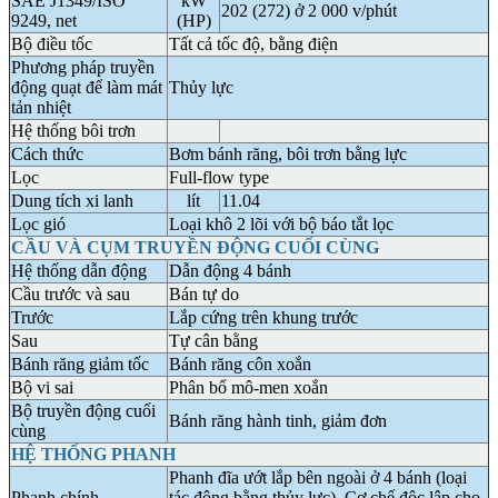
SAE J1349/ISO
kW
202 (272) ở 2 000 v/phút
9249, net
(HP)
Bộ điều tốc
Tất cả tốc độ, bằng điện
Phương pháp truyền
động quạt để làm mát
Thủy lực
tản nhiệt
Hệ thống bôi trơn
Cách thức
Bơm bánh răng, bôi trơn bằng lực
Lọc
Full-flow type
Dung tích xi lanh
lít
11.04
Lọc gió
Loại khô 2 lõi với bộ báo tắt lọc
CẦU VÀ CỤM TRUYỀN ĐỘNG CUỐI CÙNG
Hệ thống dẫn động
Dẫn động 4 bánh
Cầu trước và sau
Bán tự do
Trước
Lắp cứng trên khung trước
Sau
Tự cân bằng
Bánh răng giảm tốc
Bánh răng côn xoắn
Bộ vi sai
Phân bổ mô-men xoắn
Bộ truyền động cuối
Bánh răng hành tinh, giảm đơn
cùng
HỆ THỐNG PHANH
Phanh đĩa ướt lắp bên ngoài ở 4 bánh (loại
Phanh chính
tác động bằng thủy lực). Cơ chế độc lập cho