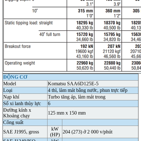
ĐỘNG CƠ
Model
Komatsu SAA6D125E-5
Loại
4 thì, làm mát bằng nước, phun trực tiếp
Nạp khí
Turbo tăng áp, làm mát trong
Số xi lanh thủy lực
6
Đường kính x
125 mm x 150 mm
Khoảng chạy
Công suất
kW
SAE J1995, gross
204 (273) ở 2 000 v/phút
(HP)