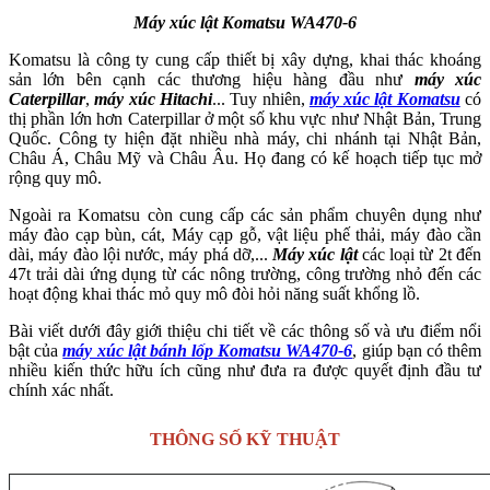
Máy xúc lật Komatsu WA470-6
Komatsu là công ty cung cấp thiết bị xây dựng, khai thác khoáng
sản lớn bên cạnh các thương hiệu hàng đầu như
máy xúc
Caterpillar
,
máy xúc Hitachi
... Tuy nhiên,
máy xúc lật Komatsu
có
thị phần lớn hơn Caterpillar ở một số khu vực như Nhật Bản, Trung
Quốc. Công ty hiện đặt nhiều nhà máy, chi nhánh tại Nhật Bản,
Châu Á, Châu Mỹ và Châu Âu. Họ đang có kế hoạch tiếp tục mở
rộng quy mô.
Ngoài ra Komatsu còn cung cấp các sản phẩm chuyên dụng như
máy đào cạp bùn, cát, Máy cạp gỗ, vật liệu phế thải, máy đào cần
dài, máy đào lội nước, máy phá dỡ,...
Máy xúc lật
các loại từ 2t đến
47t trải dài ứng dụng từ các nông trường, công trường nhỏ đến các
hoạt động khai thác mỏ quy mô đòi hỏi năng suất khổng lồ.
Bài viết dưới đây giới thiệu chi tiết về các thông số và ưu điểm nổi
bật của
máy xúc lật bánh lốp Komatsu WA470-6
, giúp bạn có thêm
nhiều kiến thức hữu ích cũng như đưa ra được quyết định đầu tư
chính xác nhất.
THÔNG SỐ KỸ THUẬT