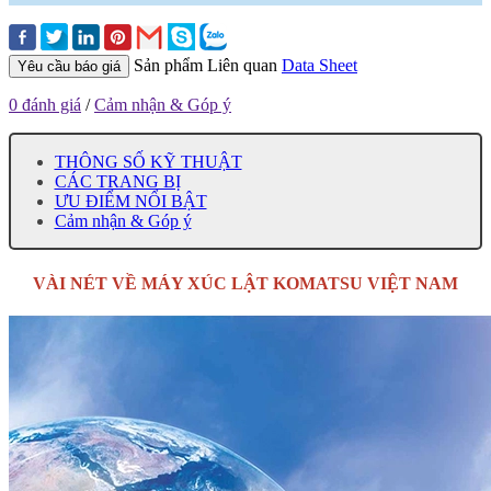
Sản phẩm Liên quan
Data Sheet
Yêu cầu báo giá
0 đánh giá
/
Cảm nhận & Góp ý
THÔNG SỐ KỸ THUẬT
CÁC TRANG BỊ
ƯU ĐIỂM NỔI BẬT
Cảm nhận & Góp ý
VÀI NÉT VỀ MÁY XÚC LẬT KOMATSU VIỆT NAM