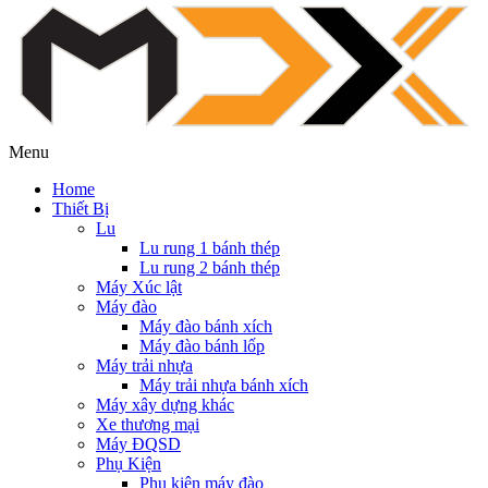
Menu
Home
Thiết Bị
Lu
Lu rung 1 bánh thép
Lu rung 2 bánh thép
Máy Xúc lật
Máy đào
Máy đào bánh xích
Máy đào bánh lốp
Máy trải nhựa
Máy trải nhựa bánh xích
Máy xây dựng khác
Xe thương mại
Máy ĐQSD
Phụ Kiện
Phụ kiện máy đào