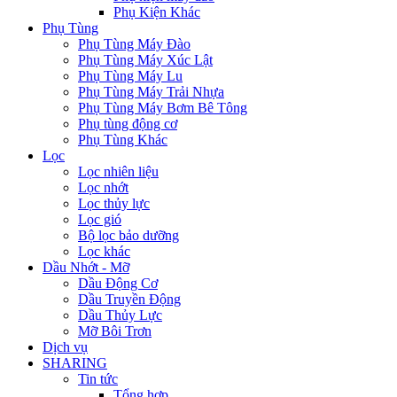
Phụ Kiện Khác
Phụ Tùng
Phụ Tùng Máy Đào
Phụ Tùng Máy Xúc Lật
Phụ Tùng Máy Lu
Phụ Tùng Máy Trải Nhựa
Phụ Tùng Máy Bơm Bê Tông
Phụ tùng động cơ
Phụ Tùng Khác
Lọc
Lọc nhiên liệu
Lọc nhớt
Lọc thủy lực
Lọc gió
Bộ lọc bảo dưỡng
Lọc khác
Dầu Nhớt - Mỡ
Dầu Động Cơ
Dầu Truyền Động
Dầu Thủy Lực
Mỡ Bôi Trơn
Dịch vụ
SHARING
Tin tức
Tổng hợp