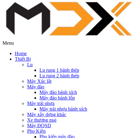
Menu
Home
Thiết Bị
Lu
Lu rung 1 bánh thép
Lu rung 2 bánh thép
Máy Xúc lật
Máy đào
Máy đào bánh xích
Máy đào bánh lốp
Máy trải nhựa
Máy trải nhựa bánh xích
Máy xây dựng khác
Xe thương mại
Máy ĐQSD
Phụ Kiện
Phụ kiện máy đào