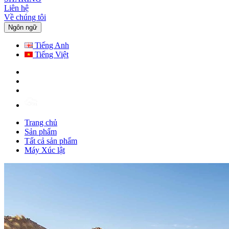
Liên hệ
Về chúng tôi
Ngôn ngữ
Tiếng Anh
Tiếng Việt
Trang chủ
Sản phẩm
Tất cả sản phẩm
Máy Xúc lật