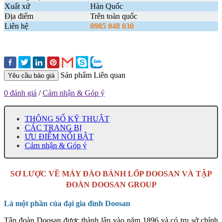
Xuất xứ
Hàn Quốc
Địa điểm
Trên toàn quốc
Liên hệ
0985 048 030
Sản phẩm Liên quan
Yêu cầu báo giá
0 đánh giá
/
Cảm nhận & Góp ý
THÔNG SỐ KỸ THUẬT
CÁC TRANG BỊ
ƯU ĐIỂM NỔI BẬT
Cảm nhận & Góp ý
SƠ LƯỢC VỀ MÁY ĐÀO BÁNH LỐP DOOSAN VÀ TẬP
ĐOÀN DOOSAN GROUP
Là một phần của đại gia đình Doosan
Tập đoàn Doosan được thành lập vào năm 1896 và có trụ sở chính