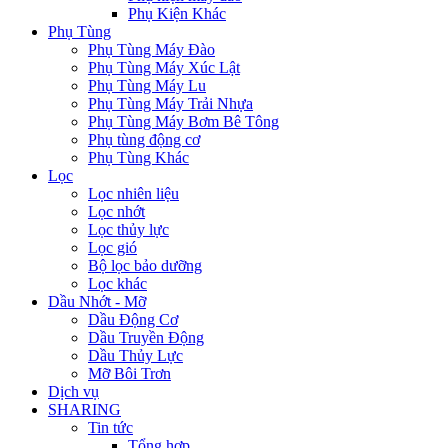
Phụ Kiện Khác
Phụ Tùng
Phụ Tùng Máy Đào
Phụ Tùng Máy Xúc Lật
Phụ Tùng Máy Lu
Phụ Tùng Máy Trải Nhựa
Phụ Tùng Máy Bơm Bê Tông
Phụ tùng động cơ
Phụ Tùng Khác
Lọc
Lọc nhiên liệu
Lọc nhớt
Lọc thủy lực
Lọc gió
Bộ lọc bảo dưỡng
Lọc khác
Dầu Nhớt - Mỡ
Dầu Động Cơ
Dầu Truyền Động
Dầu Thủy Lực
Mỡ Bôi Trơn
Dịch vụ
SHARING
Tin tức
Tổng hợp