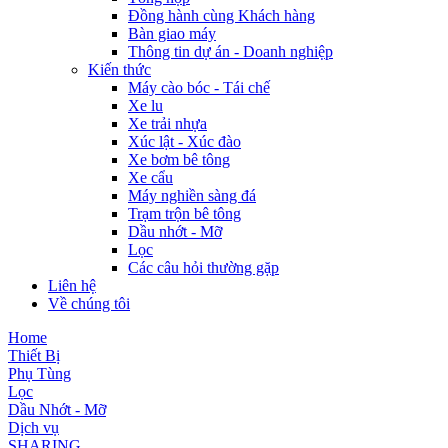
Đồng hành cùng Khách hàng
Bàn giao máy
Thông tin dự án - Doanh nghiệp
Kiến thức
Máy cào bóc - Tái chế
Xe lu
Xe trải nhựa
Xúc lật - Xúc đào
Xe bơm bê tông
Xe cẩu
Máy nghiền sàng đá
Trạm trộn bê tông
Dầu nhớt - Mỡ
Lọc
Các câu hỏi thường gặp
Liên hệ
Về chúng tôi
Home
Thiết Bị
Phụ Tùng
Lọc
Dầu Nhớt - Mỡ
Dịch vụ
SHARING