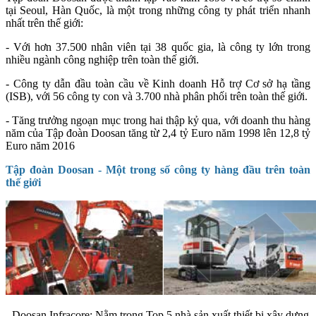
tại Seoul, Hàn Quốc, là một trong những công ty phát triển nhanh
nhất trên thế giới:
- Với hơn 37.500 nhân viên tại 38 quốc gia, là công ty lớn trong
nhiều ngành công nghiệp trên toàn thế giới.
- Công ty dẫn đầu toàn cầu về Kinh doanh Hỗ trợ Cơ sở hạ tầng
(ISB), với 56 công ty con và 3.700 nhà phân phối trên toàn thế giới.
- Tăng trưởng ngoạn mục trong hai thập kỷ qua, với doanh thu hàng
năm của Tập đoàn Doosan tăng từ 2,4 tỷ Euro năm 1998 lên 12,8 tỷ
Euro năm 2016
Tập đoàn Doosan - Một trong số công ty hàng đầu trên toàn
thế giới
- Doosan Infracore: Nằm trong Top 5 nhà sản xuất thiết bị xây dựng