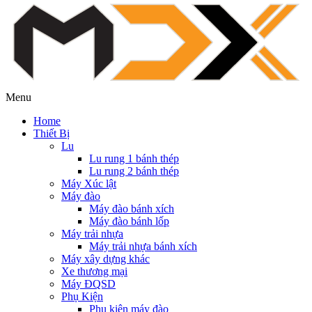
Menu
Home
Thiết Bị
Lu
Lu rung 1 bánh thép
Lu rung 2 bánh thép
Máy Xúc lật
Máy đào
Máy đào bánh xích
Máy đào bánh lốp
Máy trải nhựa
Máy trải nhựa bánh xích
Máy xây dựng khác
Xe thương mại
Máy ĐQSD
Phụ Kiện
Phụ kiện máy đào