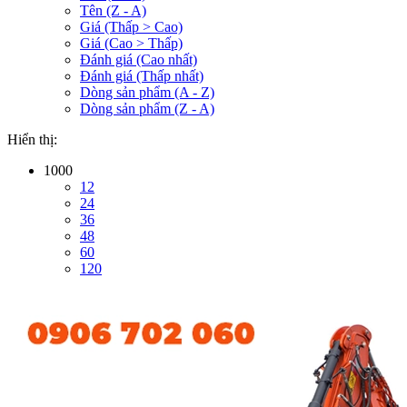
Tên (Z - A)
Giá (Thấp > Cao)
Giá (Cao > Thấp)
Đánh giá (Cao nhất)
Đánh giá (Thấp nhất)
Dòng sản phẩm (A - Z)
Dòng sản phẩm (Z - A)
Hiển thị:
1000
12
24
36
48
60
120