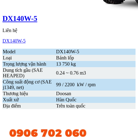
DX140W-5
Liên hệ
DX140W-5
Model
DX140W-5
Loại
Bánh lốp
Trọng lượng vận hành
13 750 kg
Dung tích gầu (SAE
0.24 ~ 0.76 m3
HEAPED)
Công suất động cơ (SAE
99 / 2200 kW / rpm
j1349, net)
Thương hiệu
Doosan
Xuất xứ
Hàn Quốc
Địa điểm
Trên toàn quốc