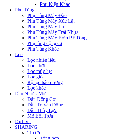
Phụ Kiện Khác
Phụ Tùng
Phụ Tùng Máy Đào
Phụ Tùng Máy Xúc Lật
Phụ Tùng Máy Lu
Phụ Tùng Máy Trải Nhựa
Phụ Tùng Máy Bơm Bê Tông
Phụ tùng động cơ
Phụ Tùng Khác
Lọc
Lọc nhiên liệu
Lọc nhớt
Lọc thủy lực
Lọc gió
Bộ lọc bảo dưỡng
Lọc khác
Dầu Nhớt - Mỡ
Dầu Động Cơ
Dầu Truyền Động
Dầu Thủy Lực
Mỡ Bôi Trơn
Dịch vụ
SHARING
Tin tức
Tổng hợp