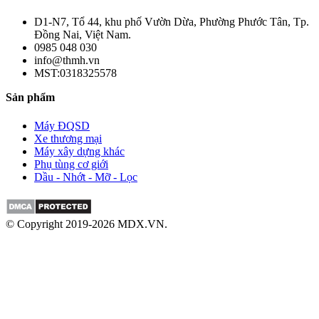
D1-N7, Tổ 44, khu phố Vườn Dừa, Phường Phước Tân, Tp.
Đồng Nai, Việt Nam.
0985 048 030
info@thmh.vn
MST:0318325578
Sản phẩm
Máy ĐQSD
Xe thương mại
Máy xây dựng khác
Phụ tùng cơ giới
Dầu - Nhớt - Mỡ - Lọc
© Copyright 2019-2026 MDX.VN.