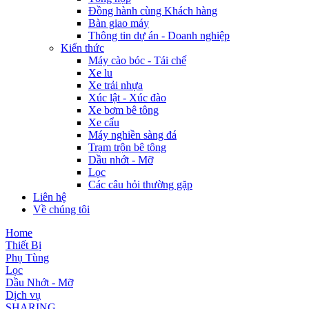
Đồng hành cùng Khách hàng
Bàn giao máy
Thông tin dự án - Doanh nghiệp
Kiến thức
Máy cào bóc - Tái chế
Xe lu
Xe trải nhựa
Xúc lật - Xúc đào
Xe bơm bê tông
Xe cẩu
Máy nghiền sàng đá
Trạm trộn bê tông
Dầu nhớt - Mỡ
Lọc
Các câu hỏi thường gặp
Liên hệ
Về chúng tôi
Home
Thiết Bị
Phụ Tùng
Lọc
Dầu Nhớt - Mỡ
Dịch vụ
SHARING