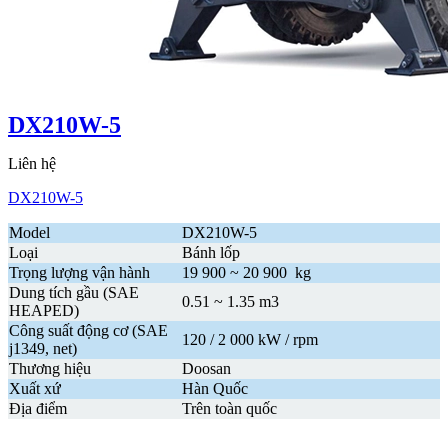
DX210W-5
Liên hệ
DX210W-5
Model
DX210W-5
Loại
Bánh lốp
Trọng lượng vận hành
19 900 ~ 20 900 kg
Dung tích gầu (SAE
0.51 ~ 1.35 m3
HEAPED)
Công suất động cơ (SAE
120 / 2 000 kW / rpm
j1349, net)
Thương hiệu
Doosan
Xuất xứ
Hàn Quốc
Địa điểm
Trên toàn quốc