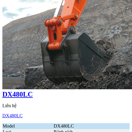
DX480LC
Liên hệ
DX480LC
Model
DX480LC
Loại
Bánh xích