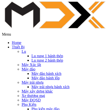
Menu
Home
Thiết Bị
Lu
Lu rung 1 bánh thép
Lu rung 2 bánh thép
Máy Xúc lật
Máy đào
Máy đào bánh xích
Máy đào bánh lốp
Máy trải nhựa
Máy trải nhựa bánh xích
Máy xây dựng khác
Xe thương mại
Máy ĐQSD
Phụ Kiện
Phụ kiện máy đào