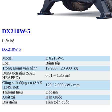
DX210W-5
Liên hệ
DX210W-5
Model
DX210W-5
Loại
Bánh lốp
Trọng lượng vận hành
19 900 ~ 20 900 kg
Dung tích gầu (SAE
0.51 ~ 1.35 m3
HEAPED)
Công suất động cơ (SAE
120 / 2 000 kW / rpm
j1349, net)
Thương hiệu
Doosan
Xuất xứ
Hàn Quốc
Địa điểm
Trên toàn quốc