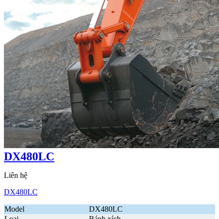
DX480LC
Liên hệ
DX480LC
Model
DX480LC
Loại
Bánh xích