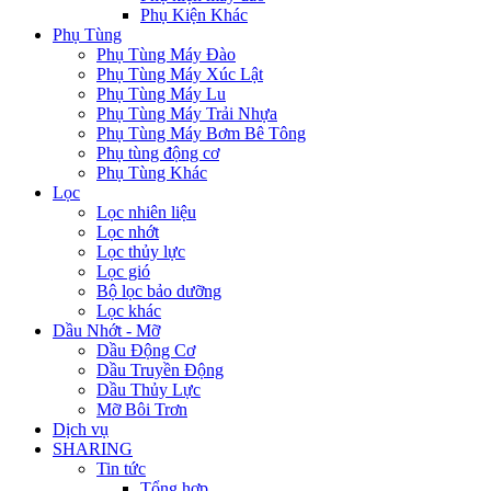
Phụ Kiện Khác
Phụ Tùng
Phụ Tùng Máy Đào
Phụ Tùng Máy Xúc Lật
Phụ Tùng Máy Lu
Phụ Tùng Máy Trải Nhựa
Phụ Tùng Máy Bơm Bê Tông
Phụ tùng động cơ
Phụ Tùng Khác
Lọc
Lọc nhiên liệu
Lọc nhớt
Lọc thủy lực
Lọc gió
Bộ lọc bảo dưỡng
Lọc khác
Dầu Nhớt - Mỡ
Dầu Động Cơ
Dầu Truyền Động
Dầu Thủy Lực
Mỡ Bôi Trơn
Dịch vụ
SHARING
Tin tức
Tổng hợp