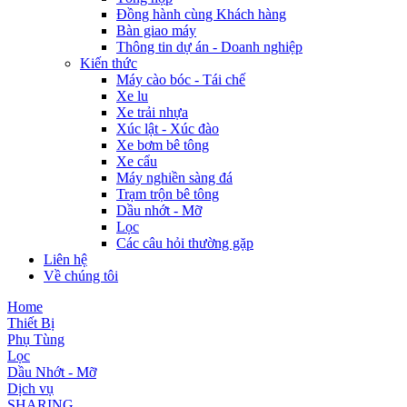
Đồng hành cùng Khách hàng
Bàn giao máy
Thông tin dự án - Doanh nghiệp
Kiến thức
Máy cào bóc - Tái chế
Xe lu
Xe trải nhựa
Xúc lật - Xúc đào
Xe bơm bê tông
Xe cẩu
Máy nghiền sàng đá
Trạm trộn bê tông
Dầu nhớt - Mỡ
Lọc
Các câu hỏi thường gặp
Liên hệ
Về chúng tôi
Home
Thiết Bị
Phụ Tùng
Lọc
Dầu Nhớt - Mỡ
Dịch vụ
SHARING