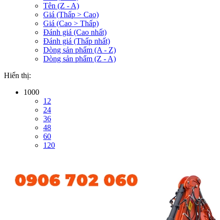
Tên (Z - A)
Giá (Thấp > Cao)
Giá (Cao > Thấp)
Đánh giá (Cao nhất)
Đánh giá (Thấp nhất)
Dòng sản phẩm (A - Z)
Dòng sản phẩm (Z - A)
Hiển thị:
1000
12
24
36
48
60
120