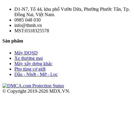
D1-N7, Tổ 44, khu phố Vườn Dừa, Phường Phước Tân, Tp.
Đồng Nai, Việt Nam.
0985 048 030
info@thmh.vn
MST:0318325578
Sản phẩm
Máy ĐQSD
Xe thương mại
Máy xây dựng khác
Phụ tùng cơ giới
Dầu - Nhớt - Mỡ - Lọc
© Copyright 2019-2026 MDX.VN.