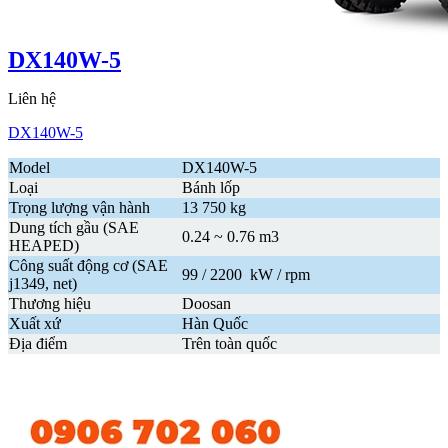
DX140W-5
Liên hệ
DX140W-5
Model
DX140W-5
Loại
Bánh lốp
Trọng lượng vận hành
13 750 kg
Dung tích gầu (SAE
0.24 ~ 0.76 m3
HEAPED)
Công suất động cơ (SAE
99 / 2200 kW / rpm
j1349, net)
Thương hiệu
Doosan
Xuất xứ
Hàn Quốc
Địa điểm
Trên toàn quốc