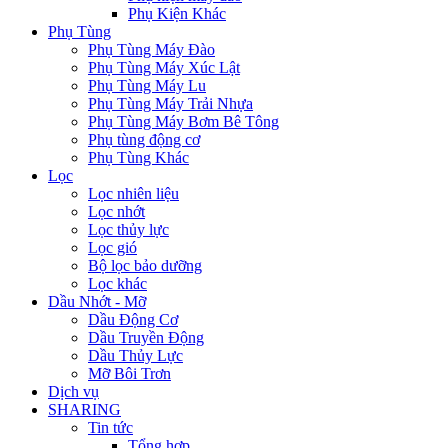
Phụ Kiện Khác
Phụ Tùng
Phụ Tùng Máy Đào
Phụ Tùng Máy Xúc Lật
Phụ Tùng Máy Lu
Phụ Tùng Máy Trải Nhựa
Phụ Tùng Máy Bơm Bê Tông
Phụ tùng động cơ
Phụ Tùng Khác
Lọc
Lọc nhiên liệu
Lọc nhớt
Lọc thủy lực
Lọc gió
Bộ lọc bảo dưỡng
Lọc khác
Dầu Nhớt - Mỡ
Dầu Động Cơ
Dầu Truyền Động
Dầu Thủy Lực
Mỡ Bôi Trơn
Dịch vụ
SHARING
Tin tức
Tổng hợp