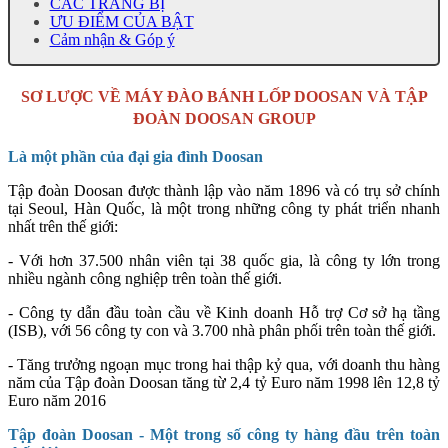
CÁC TRANG BỊ
ƯU ĐIỂM CỦA BẬT
Cảm nhận & Góp ý
SƠ LƯỢC VỀ MÁY ĐÀO BÁNH LỐP DOOSAN VÀ TẬP
ĐOÀN DOOSAN GROUP
Là một phần của đại gia đình Doosan
Tập đoàn Doosan được thành lập vào năm 1896 và có trụ sở chính
tại Seoul, Hàn Quốc, là một trong những công ty phát triển nhanh
nhất trên thế giới:
- Với hơn 37.500 nhân viên tại 38 quốc gia, là công ty lớn trong
nhiều ngành công nghiệp trên toàn thế giới.
- Công ty dẫn đầu toàn cầu về Kinh doanh Hỗ trợ Cơ sở hạ tầng
(ISB), với 56 công ty con và 3.700 nhà phân phối trên toàn thế giới.
- Tăng trưởng ngoạn mục trong hai thập kỷ qua, với doanh thu hàng
năm của Tập đoàn Doosan tăng từ 2,4 tỷ Euro năm 1998 lên 12,8 tỷ
Euro năm 2016
Tập đoàn Doosan - Một trong số công ty hàng đầu trên toàn