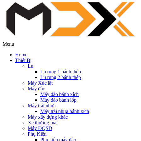
Menu
Home
Thiết Bị
Lu
Lu rung 1 bánh thép
Lu rung 2 bánh thép
Máy Xúc lật
Máy đào
Máy đào bánh xích
Máy đào bánh lốp
Máy trải nhựa
Máy trải nhựa bánh xích
Máy xây dựng khác
Xe thương mại
Máy ĐQSD
Phụ Kiện
Phụ kiện máy đào