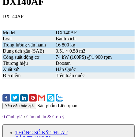
DX140AF
DX140AF
Model
DX140AF
Loại
Bánh xích
Trọng lượng vận hành
16 800 kg
Dung tích gầu (SAE)
0.51 ~ 0.58 m3
Công suất động cơ
74 kW (100PS) @1 900 rpm
Thương hiệu
Doosan
Xuất xứ
Hàn Quốc
Địa điểm
Trên toàn quốc
Sản phẩm Liên quan
Yêu cầu báo giá
0 đánh giá
/
Cảm nhận & Góp ý
THÔNG SỐ KỸ THUẬT