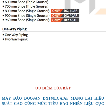
ƯU ĐIỂM CỦA BẬT
MÁY ĐÀO DOOSAN DX140LCA/AF MANG LẠI HIỆU
SUẤT CAO CÙNG MỨC TIÊU HAO NHIÊN LIỆU CỰC