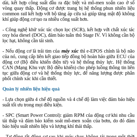
dài, kết hợp công suất đầu ra đặc biệt và mô-men xoắn cao ở số
vòng quay thấp. Động cơ được trang bị hệ thống phun nhiên liệu
common rail kết hợp với bộ tăng áp cửa xả giúp tăng mật độ không
khí giúp động cơ tạo ra nhiều công suất hơn.
- Công nghệ khử xúc tác chọn lọc (SCR), kết hợp với chất xúc tác
oxy hóa diesel (DOC), đảm bảo tuân thủ Stage IV. Vì không cần bộ
lọc hạt, không cần tái sinh.
- Nếu động cơ là trái tim của
máy xúc
thì e-EPOS chính là bộ não
của nó, cung cấp liên kết giao tiếp đồng bộ hoàn hảo giữa ECU của
động cơ (Bộ điều khiển điện tử) và hệ thống thủy lực. Hệ thống
CAN (Mạng Khu vực Bộ điều khiển) cho phép luồng thông tin liên
tục giữa động cơ và hệ thống thủy lực, để năng lượng được phân
phối chính xác khi cần thiết.
Quản lý nhiên liệu hiệu quả
- Lựa chọn giữa 4 chế độ nguồn và 4 chế độ làm việc đảm bảo hiệu
suất tối ưu trong mọi điều kiện.
- SPC (Smart Power Control): giảm RPM của động cơ khi nhu cầu
tải thấp và đảm bảo kiểm soát mô-men xoắn của bơm, do đó đảm
bảo hiệu suất nhiên liệu và lượng khí thải thấp.
- Tự động tắt động cơ sau khi máy chạy không tải trong một thời