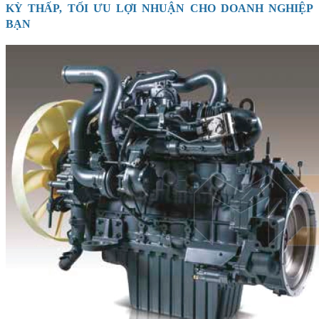
KỲ THẤP, TỐI ƯU LỢI NHUẬN CHO DOANH NGHIỆP
BẠN