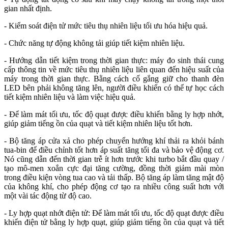
gian nhất định.
- Kiểm soát điện tử mức tiêu thụ nhiên liệu tối ưu hóa hiệu quả.
- Chức năng tự động không tải giúp tiết kiệm nhiên liệu.
- Hướng dẫn tiết kiệm trong thời gian thực: máy đo sinh thái cung
cấp thông tin về mức tiêu thụ nhiên liệu liên quan đến hiệu suất của
máy trong thời gian thực. Bằng cách cố gắng giữ cho thanh đèn
LED bên phải không tăng lên, người điều khiển có thể tự học cách
tiết kiệm nhiên liệu và làm việc hiệu quả.
- Để làm mát tối ưu, tốc độ quạt được điều khiển bằng ly hợp nhớt,
giúp giảm tiếng ồn của quạt và tiết kiệm nhiên liệu tốt hơn.
- Bộ tăng áp cửa xả cho phép chuyển hướng khí thải ra khỏi bánh
tua-bin để điều chỉnh tốt hơn áp suất tăng tối đa và bảo vệ động cơ.
Nó cũng dẫn đến thời gian trễ ít hơn trước khi turbo bắt đầu quay /
tạo mô-men xoắn cực đại tăng cường, đồng thời giảm mài mòn
trong điều kiện vòng tua cao và tải thấp. Bộ tăng áp làm tăng mật độ
của không khí, cho phép động cơ tạo ra nhiều công suất hơn với
một vài tác động từ độ cao.
- Ly hợp quạt nhớt điện tử: Để làm mát tối ưu, tốc độ quạt được điều
khiển điện tử bằng ly hợp quạt, giúp giảm tiếng ồn của quạt và tiết