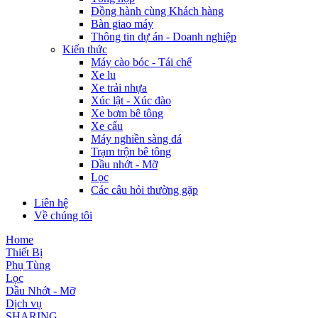
Đồng hành cùng Khách hàng
Bàn giao máy
Thông tin dự án - Doanh nghiệp
Kiến thức
Máy cào bóc - Tái chế
Xe lu
Xe trải nhựa
Xúc lật - Xúc đào
Xe bơm bê tông
Xe cẩu
Máy nghiền sàng đá
Trạm trộn bê tông
Dầu nhớt - Mỡ
Lọc
Các câu hỏi thường gặp
Liên hệ
Về chúng tôi
Home
Thiết Bị
Phụ Tùng
Lọc
Dầu Nhớt - Mỡ
Dịch vụ
SHARING