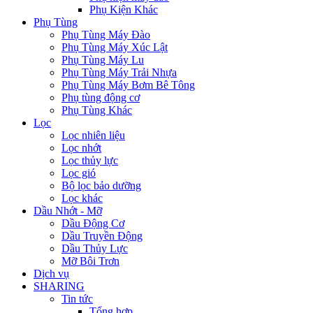
Phụ Kiện Khác
Phụ Tùng
Phụ Tùng Máy Đào
Phụ Tùng Máy Xúc Lật
Phụ Tùng Máy Lu
Phụ Tùng Máy Trải Nhựa
Phụ Tùng Máy Bơm Bê Tông
Phụ tùng động cơ
Phụ Tùng Khác
Lọc
Lọc nhiên liệu
Lọc nhớt
Lọc thủy lực
Lọc gió
Bộ lọc bảo dưỡng
Lọc khác
Dầu Nhớt - Mỡ
Dầu Động Cơ
Dầu Truyền Động
Dầu Thủy Lực
Mỡ Bôi Trơn
Dịch vụ
SHARING
Tin tức
Tổng hợp