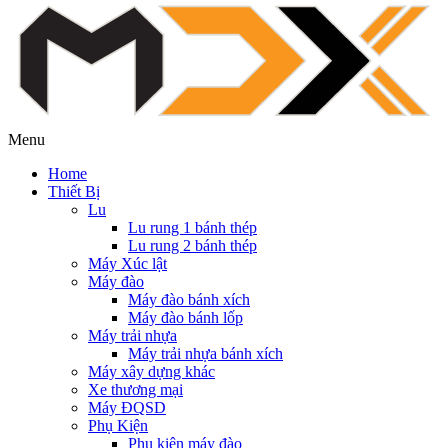
Menu
Home
Thiết Bị
Lu
Lu rung 1 bánh thép
Lu rung 2 bánh thép
Máy Xúc lật
Máy đào
Máy đào bánh xích
Máy đào bánh lốp
Máy trải nhựa
Máy trải nhựa bánh xích
Máy xây dựng khác
Xe thương mại
Máy ĐQSD
Phụ Kiện
Phụ kiện máy đào