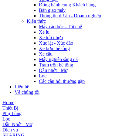
Đồng hành cùng Khách hàng
Bàn giao máy
Thông tin dự án - Doanh nghiệp
Kiến thức
Máy cào bóc - Tái chế
Xe lu
Xe trải nhựa
Xúc lật - Xúc đào
Xe bơm bê tông
Xe cẩu
Máy nghiền sàng đá
Trạm trộn bê tông
Dầu nhớt - Mỡ
Lọc
Các câu hỏi thường gặp
Liên hệ
Về chúng tôi
Home
Thiết Bị
Phụ Tùng
Lọc
Dầu Nhớt - Mỡ
Dịch vụ
SHARING