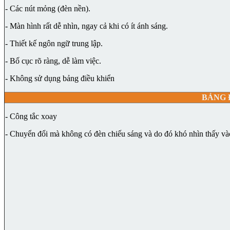
- Các nút mỏng (đèn nền).
- Màn hình rất dễ nhìn, ngay cả khi có ít ánh sáng.
- Thiết kế ngôn ngữ trung lập.
- Bố cục rõ ràng, dễ làm việc.
- Không sử dụng bảng điều khiển
BẢNG 
- Công tắc xoay
- Chuyển đổi mà không có đèn chiếu sáng và do đó khó nhìn thấy v