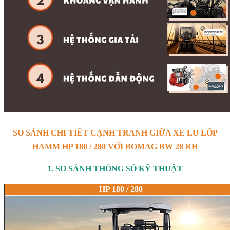
SO SÁNH CHI TIẾT CẠNH TRANH GIỮA XE LU LỐP
HAMM HP 180 / 280 VỚI BOMAG BW 28 RH
1. SO SÁNH THÔNG SỐ KỸ THUẬT
HP 180 / 280