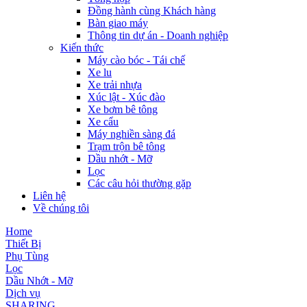
Đồng hành cùng Khách hàng
Bàn giao máy
Thông tin dự án - Doanh nghiệp
Kiến thức
Máy cào bóc - Tái chế
Xe lu
Xe trải nhựa
Xúc lật - Xúc đào
Xe bơm bê tông
Xe cẩu
Máy nghiền sàng đá
Trạm trộn bê tông
Dầu nhớt - Mỡ
Lọc
Các câu hỏi thường gặp
Liên hệ
Về chúng tôi
Home
Thiết Bị
Phụ Tùng
Lọc
Dầu Nhớt - Mỡ
Dịch vụ
SHARING