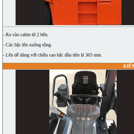
- Ra vào cabin từ 2 bên.
- Các bậc lên xuống rộng.
- Lên dễ dàng với chiều cao bậc đầu tiên là 365 mm.
KIỂ