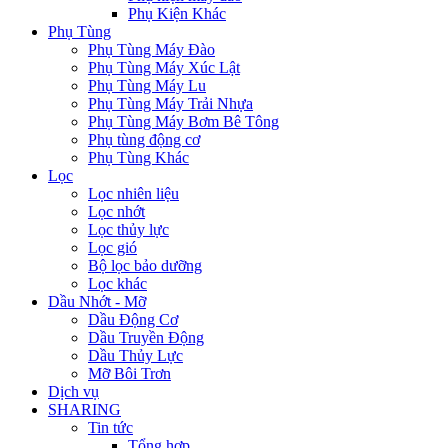
Phụ Kiện Khác
Phụ Tùng
Phụ Tùng Máy Đào
Phụ Tùng Máy Xúc Lật
Phụ Tùng Máy Lu
Phụ Tùng Máy Trải Nhựa
Phụ Tùng Máy Bơm Bê Tông
Phụ tùng động cơ
Phụ Tùng Khác
Lọc
Lọc nhiên liệu
Lọc nhớt
Lọc thủy lực
Lọc gió
Bộ lọc bảo dưỡng
Lọc khác
Dầu Nhớt - Mỡ
Dầu Động Cơ
Dầu Truyền Động
Dầu Thủy Lực
Mỡ Bôi Trơn
Dịch vụ
SHARING
Tin tức
Tổng hợp