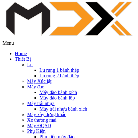
Menu
Home
Thiết Bị
Lu
Lu rung 1 bánh thép
Lu rung 2 bánh thép
Máy Xúc lật
Máy đào
Máy đào bánh xích
Máy đào bánh lốp
Máy trải nhựa
Máy trải nhựa bánh xích
Máy xây dựng khác
Xe thương mại
Máy ĐQSD
Phụ Kiện
Phụ kiện máy đào