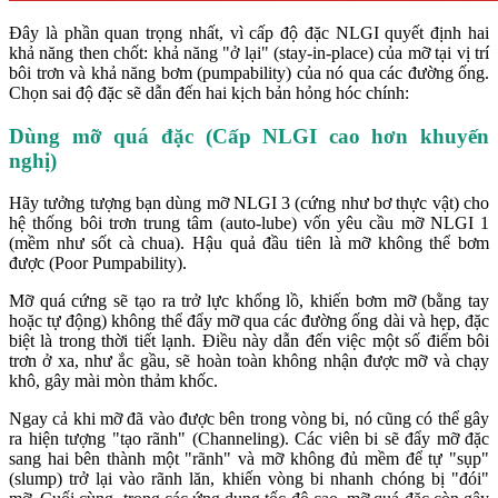
Đây là phần quan trọng nhất, vì cấp độ đặc NLGI quyết định hai
khả năng then chốt: khả năng "ở lại" (stay-in-place) của mỡ tại vị trí
bôi trơn và khả năng bơm (pumpability) của nó qua các đường ống.
Chọn sai độ đặc sẽ dẫn đến hai kịch bản hỏng hóc chính:
Dùng mỡ quá đặc (Cấp NLGI cao hơn khuyến
nghị)
Hãy tưởng tượng bạn dùng mỡ NLGI 3 (cứng như bơ thực vật) cho
hệ thống bôi trơn trung tâm (auto-lube) vốn yêu cầu mỡ NLGI 1
(mềm như sốt cà chua). Hậu quả đầu tiên là mỡ không thể bơm
được (Poor Pumpability).
Mỡ quá cứng sẽ tạo ra trở lực khổng lồ, khiến bơm mỡ (bằng tay
hoặc tự động) không thể đẩy mỡ qua các đường ống dài và hẹp, đặc
biệt là trong thời tiết lạnh. Điều này dẫn đến việc một số điểm bôi
trơn ở xa, như ắc gầu, sẽ hoàn toàn không nhận được mỡ và chạy
khô, gây mài mòn thảm khốc.
Ngay cả khi mỡ đã vào được bên trong vòng bi, nó cũng có thể gây
ra hiện tượng "tạo rãnh" (Channeling). Các viên bi sẽ đẩy mỡ đặc
sang hai bên thành một "rãnh" và mỡ không đủ mềm để tự "sụp"
(slump) trở lại vào rãnh lăn, khiến vòng bi nhanh chóng bị "đói"