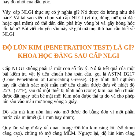
hay độ nhớt của dầu gốc.
Vậy, cấp NLGI thực sự có ý nghĩa gì? Nó được đo lường như thế
nào? Và tại sao việc chọn sai cấp NLGI (ví dụ, dùng mỡ quá đặc
hoặc quá mềm) có thể dẫn đến phá hủy vòng bi và gây hỏng hóc
tốn kém? Bài viết chuyên sâu này sẽ giải mã mọi thứ bạn cần biết về
NLGI.
ĐỘ LÚN KIM (PENETRATION TEST) LÀ GÌ?
KHOA HỌC ĐẰNG SAU CẤP NLGI
Cấp NLGI không phải là một con số tùy ý. Nó là kết quả của một
bài kiểm tra vật lý tiêu chuẩn hóa toàn cầu, gọi là ASTM D217
(Cone Penetration of Lubricating Grease). Quy trình thử nghiệm
này rất chính xác: một mẫu mỡ tiêu chuẩn được đưa về nhiệt độ
25°C (77°F), sau đó một thiết bị hình nón (cone) kim loại tiêu chuẩn
được đặt ngay trên bề mặt mỡ. Kim nón được thả tự do và cho phép
lún sâu vào mẫu mỡ trong vòng 5 giây.
Độ sâu mà kim nón lún vào mỡ được đo bằng đơn vị một phần
mười của milimét (0.1 mm hay dmm).
Quy tắc vàng ở đây rất quan trọng: Độ lún kim càng lớn (số dmm
càng cao), chứng tỏ mỡ càng MỀM. Ngược lại, độ lún kim càng