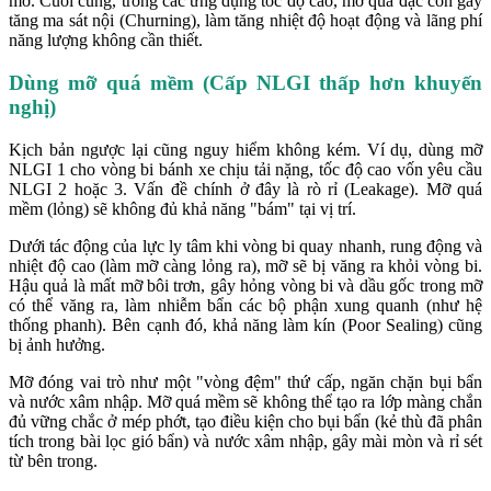
mỡ. Cuối cùng, trong các ứng dụng tốc độ cao, mỡ quá đặc còn gây
tăng ma sát nội (Churning), làm tăng nhiệt độ hoạt động và lãng phí
năng lượng không cần thiết.
Dùng mỡ quá mềm (Cấp NLGI thấp hơn khuyến
nghị)
Kịch bản ngược lại cũng nguy hiểm không kém. Ví dụ, dùng mỡ
NLGI 1 cho vòng bi bánh xe chịu tải nặng, tốc độ cao vốn yêu cầu
NLGI 2 hoặc 3. Vấn đề chính ở đây là rò rỉ (Leakage). Mỡ quá
mềm (lỏng) sẽ không đủ khả năng "bám" tại vị trí.
Dưới tác động của lực ly tâm khi vòng bi quay nhanh, rung động và
nhiệt độ cao (làm mỡ càng lỏng ra), mỡ sẽ bị văng ra khỏi vòng bi.
Hậu quả là mất mỡ bôi trơn, gây hỏng vòng bi và dầu gốc trong mỡ
có thể văng ra, làm nhiễm bẩn các bộ phận xung quanh (như hệ
thống phanh). Bên cạnh đó, khả năng làm kín (Poor Sealing) cũng
bị ảnh hưởng.
Mỡ đóng vai trò như một "vòng đệm" thứ cấp, ngăn chặn bụi bẩn
và nước xâm nhập. Mỡ quá mềm sẽ không thể tạo ra lớp màng chắn
đủ vững chắc ở mép phớt, tạo điều kiện cho bụi bẩn (kẻ thù đã phân
tích trong bài lọc gió bẩn) và nước xâm nhập, gây mài mòn và rỉ sét
từ bên trong.