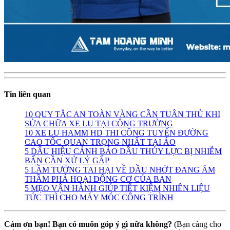
Tin liên quan
10 QUY TẮC AN TOÀN VÀNG CẦN TUÂN THỦ KHI
SỬA CHỮA XE LU TẠI CÔNG TRƯỜNG
10 XE LU HAMM HD THI CÔNG TUYẾN ĐƯỜNG
CAO TỐC QUAN TRỌNG NHẤT TẠI ÁO
5 DẤU HIỆU CẢNH BÁO DẦU THỦY LỰC BỊ NHIỄM
BẨN CẦN XỬ LÝ GẤP
5 LẦM TƯỞNG TAI HẠI VỀ DẦU NHỚT ĐANG ÂM
THẦM PHÁ HOẠI ĐỘNG CƠ CỦA BẠN
5 MẸO VẬN HÀNH GIÚP TIẾT KIỆM NHIÊN LIỆU
TỨC THÌ CHO MÁY MÓC CÔNG TRÌNH
Cảm ơn bạn! Bạn có muốn góp ý gì nữa không?
(Bạn càng cho