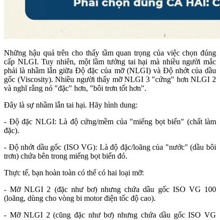
Những hậu quả trên cho thấy tầm quan trọng của việc chọn đúng
cấp NLGI. Tuy nhiên, một lầm tưởng tai hại mà nhiều người mắc
phải là nhầm lẫn giữa Độ đặc của mỡ (NLGI) và Độ nhớt của dầu
gốc (Viscosity). Nhiều người thấy mỡ NLGI 3 "cứng" hơn NLGI 2
và nghĩ rằng nó "đặc" hơn, "bôi trơn tốt hơn".
Đây là sự nhầm lẫn tai hại. Hãy hình dung:
- Độ đặc NLGI: Là độ cứng/mềm của "miếng bọt biển" (chất làm
đặc).
- Độ nhớt dầu gốc (ISO VG): Là độ đặc/loãng của "nước" (dầu bôi
trơn) chứa bên trong miếng bọt biển đó.
Thực tế, bạn hoàn toàn có thể có hai loại mỡ:
- Mỡ NLGI 2 (đặc như bơ) nhưng chứa dầu gốc ISO VG 100
(loãng, dùng cho vòng bi motor điện tốc độ cao).
- Mỡ NLGI 2 (cũng đặc như bơ) nhưng chứa dầu gốc ISO VG