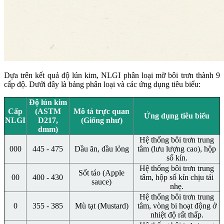
Dựa trên kết quả độ lún kim, NLGI phân loại mỡ bôi trơn thành 9
cấp độ. Dưới đây là bảng phân loại và các ứng dụng tiêu biểu:
Độ lún kim
Cấp
(ASTM
Mô tả trực quan
Ứng dụng tiêu biểu
NLGI
D217,
(Giống như)
dmm)
Hệ thống bôi trơn trung
000
445 - 475
Dầu ăn, dầu lỏng
tâm (lưu lượng cao), hộp
số kín.
Hệ thống bôi trơn trung
Sốt táo (Apple
00
400 - 430
tâm, hộp số kín chịu tải
sauce)
nhẹ.
Hệ thống bôi trơn trung
0
355 - 385
Mù tạt (Mustard)
tâm, vòng bi hoạt động ở
nhiệt độ rất thấp.