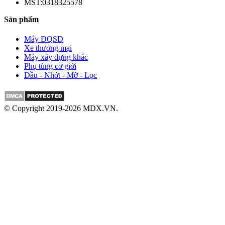
MST:0318325578
Sản phẩm
Máy ĐQSD
Xe thương mại
Máy xây dựng khác
Phụ tùng cơ giới
Dầu - Nhớt - Mỡ - Lọc
© Copyright 2019-2026 MDX.VN.