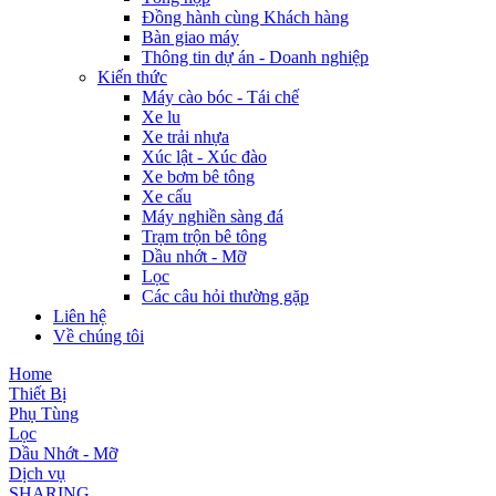
Đồng hành cùng Khách hàng
Bàn giao máy
Thông tin dự án - Doanh nghiệp
Kiến thức
Máy cào bóc - Tái chế
Xe lu
Xe trải nhựa
Xúc lật - Xúc đào
Xe bơm bê tông
Xe cẩu
Máy nghiền sàng đá
Trạm trộn bê tông
Dầu nhớt - Mỡ
Lọc
Các câu hỏi thường gặp
Liên hệ
Về chúng tôi
Home
Thiết Bị
Phụ Tùng
Lọc
Dầu Nhớt - Mỡ
Dịch vụ
SHARING