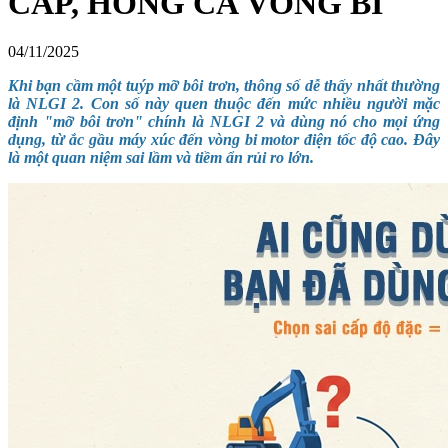
CẤP, HỎNG CẢ VÒNG BI
04/11/2025
Khi bạn cầm một tuýp mỡ bôi trơn, thông số dễ thấy nhất thường
là NLGI 2. Con số này quen thuộc đến mức nhiều người mặc
định "mỡ bôi trơn" chính là NLGI 2 và dùng nó cho mọi ứng
dụng, từ ắc gầu máy xúc đến vòng bi motor điện tốc độ cao. Đây
là một quan niệm sai lầm và tiềm ẩn rủi ro lớn.