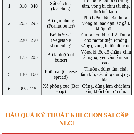
Hệ thống bôi trơn trung
Sốt cà chua
1
310 - 340
tâm, vòng bi chịu tải nhẹ,
(Ketchup)
thời tiết lạnh.
Phổ biến nhất, đa dụng.
Bơ đậu phộng
2
265 - 295
Vòng bi, bạc đạn, ắc gầu,
(Peanut butter)
khớp nối...
Bơ thực vật
Cứng hơn NLGI 2. Dùng
3
220 - 250
(Vegetable
cho motor điện (chống
shortening)
văng), vòng bi tốc độ cao.
Vòng bi tốc độ chậm, chịu
Bơ lạnh (Cold
4
175 - 205
tải nặng, yêu cầu làm kín
butter)
cao.
Thường dùng làm chất
Phô mai (Cheese
5
130 - 160
làm kín, các ứng dụng đặc
spread)
biệt.
Xà phòng cục (Bar
Cứng, dùng làm chất làm
6
85 - 115
soap)
kín, khối bôi trơn rắn.
HẬU QUẢ KỸ THUẬT KHI CHỌN SAI CẤP
NLGI