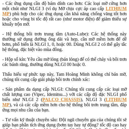
- Các ứng dụng cần độ bám dính cao hơn: Các loại mỡ cứng hơn
một chút như NLGI 3 (ví dụ Mỡ chịu cực áp cao cấp
LITHIUM
MP
) phù hợp cho các ứng dụng cần khả năng chống văng tốt hơn
hoặc cho vòng bi tốc độ rất cao (như motor điện) để giảm thiểu sự
khuấy trộn mỡ.
- Hệ thống bôi trơn trung tâm (Auto-Lube): Các hệ thống này
thường sử dụng đường ống dài và hẹp, cần mỡ mềm hơn để dễ
bơm, phổ biến là NLGI 1, 0, hoặc 00. Dùng NLGI 2 có thể gây tắc
hệ thống, đặc biệt vào mùa đông.
- Hộp số kín: Yêu cầu mỡ lỏng (bán lỏng) để có thể chảy và bôi trơn
các bánh răng, thường dùng NLGI 00 hoặc 0.
Thấu hiểu sự phức tạp này, Tam Hoàng Minh không chỉ bán mỡ,
chúng tôi cung cấp giải pháp bôi trơn chính xác:
- Sản phẩm đa dạng cấp NLGI: Chúng tôi cung cấp các loại mỡ
chất lượng cao (Vipec, Idemitsu...) với các cấp độ đặc NLGI phổ
biến như NLGI 2 (
PALCO CHASSIS
), NLGI 3 (
LITHIUM
MP
), và cả các cấp mềm hơn cho hệ thống bôi trơn trung tâm, đáp
ứng mọi nhu cầu của bạn.
- Tư vấn kỹ thuật chuyên sâu: Đội ngũ chuyên gia của chúng tôi sẽ
giúp bạn phân tích ứng dụng (bơm tay hay tự động? tốc độ cao hay