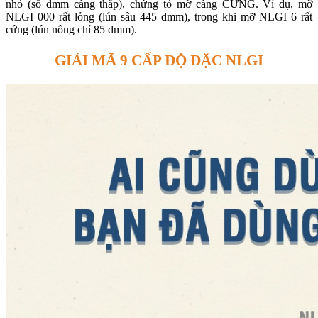
nhỏ (số dmm càng thấp), chứng tỏ mỡ càng CỨNG. Ví dụ, mỡ
NLGI 000 rất lỏng (lún sâu 445 dmm), trong khi mỡ NLGI 6 rất
cứng (lún nông chỉ 85 dmm).
GIẢI MÃ 9 CẤP ĐỘ ĐẶC NLGI