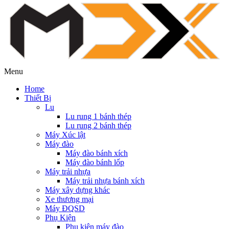
Menu
Home
Thiết Bị
Lu
Lu rung 1 bánh thép
Lu rung 2 bánh thép
Máy Xúc lật
Máy đào
Máy đào bánh xích
Máy đào bánh lốp
Máy trải nhựa
Máy trải nhựa bánh xích
Máy xây dựng khác
Xe thương mại
Máy ĐQSD
Phụ Kiện
Phụ kiện máy đào