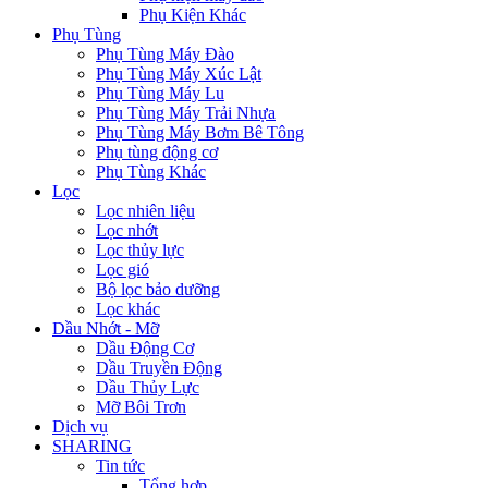
Phụ Kiện Khác
Phụ Tùng
Phụ Tùng Máy Đào
Phụ Tùng Máy Xúc Lật
Phụ Tùng Máy Lu
Phụ Tùng Máy Trải Nhựa
Phụ Tùng Máy Bơm Bê Tông
Phụ tùng động cơ
Phụ Tùng Khác
Lọc
Lọc nhiên liệu
Lọc nhớt
Lọc thủy lực
Lọc gió
Bộ lọc bảo dưỡng
Lọc khác
Dầu Nhớt - Mỡ
Dầu Động Cơ
Dầu Truyền Động
Dầu Thủy Lực
Mỡ Bôi Trơn
Dịch vụ
SHARING
Tin tức
Tổng hợp