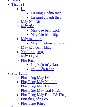
Home
Thiết Bị
Lu
Lu rung 1 bánh thép
Lu rung 2 bánh thép
Máy Xúc lật
Máy đào
Máy đào bánh xích
Máy đào bánh lốp
Máy trải nhựa
Máy trải nhựa bánh xích
Máy xây dựng khác
Xe thương mại
Máy ĐQSD
Phụ Kiện
Phụ kiện máy đào
Phụ Kiện Khác
Phụ Tùng
Phụ Tùng Máy Đào
Phụ Tùng Máy Xúc Lật
Phụ Tùng Máy Lu
Phụ Tùng Máy Trải Nhựa
Phụ Tùng Máy Bơm Bê Tông
Phụ tùng động cơ
Phụ Tùng Khác