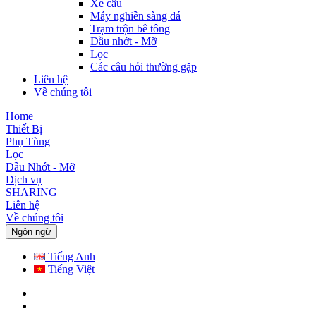
Xe cẩu
Máy nghiền sàng đá
Trạm trộn bê tông
Dầu nhớt - Mỡ
Lọc
Các câu hỏi thường gặp
Liên hệ
Về chúng tôi
Home
Thiết Bị
Phụ Tùng
Lọc
Dầu Nhớt - Mỡ
Dịch vụ
SHARING
Liên hệ
Về chúng tôi
Ngôn ngữ
Tiếng Anh
Tiếng Việt