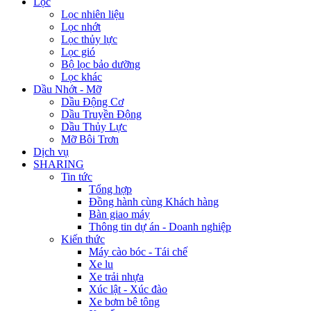
Lọc
Lọc nhiên liệu
Lọc nhớt
Lọc thủy lực
Lọc gió
Bộ lọc bảo dưỡng
Lọc khác
Dầu Nhớt - Mỡ
Dầu Động Cơ
Dầu Truyền Động
Dầu Thủy Lực
Mỡ Bôi Trơn
Dịch vụ
SHARING
Tin tức
Tổng hợp
Đồng hành cùng Khách hàng
Bàn giao máy
Thông tin dự án - Doanh nghiệp
Kiến thức
Máy cào bóc - Tái chế
Xe lu
Xe trải nhựa
Xúc lật - Xúc đào
Xe bơm bê tông