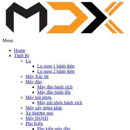
Menu
Home
Thiết Bị
Lu
Lu rung 1 bánh thép
Lu rung 2 bánh thép
Máy Xúc lật
Máy đào
Máy đào bánh xích
Máy đào bánh lốp
Máy trải nhựa
Máy trải nhựa bánh xích
Máy xây dựng khác
Xe thương mại
Máy ĐQSD
Phụ Kiện
Phụ kiện máy đào