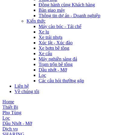
Đồng hành cùng Khách hàng
Bàn giao máy
Thông tin dự án - Doanh nghiệp
Kiến thức
Máy cào bóc - Tái chế
Xe lu
Xe trải nhựa
Xúc lật - Xúc đào
Xe bơm bê tông
Xe cẩu
Máy nghiền sàng đá
Trạm trộn bê tông
Dầu nhớt - Mỡ
Lọc
Các câu hỏi thường gặp
Liên hệ
Về chúng tôi
Home
Thiết Bị
Phụ Tùng
Lọc
Dầu Nhớt - Mỡ
Dịch vụ
SHARING