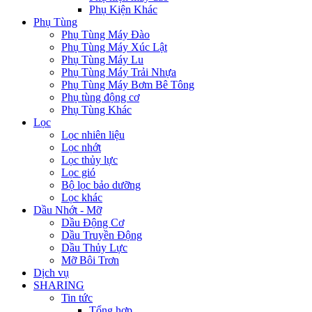
Phụ Kiện Khác
Phụ Tùng
Phụ Tùng Máy Đào
Phụ Tùng Máy Xúc Lật
Phụ Tùng Máy Lu
Phụ Tùng Máy Trải Nhựa
Phụ Tùng Máy Bơm Bê Tông
Phụ tùng động cơ
Phụ Tùng Khác
Lọc
Lọc nhiên liệu
Lọc nhớt
Lọc thủy lực
Lọc gió
Bộ lọc bảo dưỡng
Lọc khác
Dầu Nhớt - Mỡ
Dầu Động Cơ
Dầu Truyền Động
Dầu Thủy Lực
Mỡ Bôi Trơn
Dịch vụ
SHARING
Tin tức
Tổng hợp