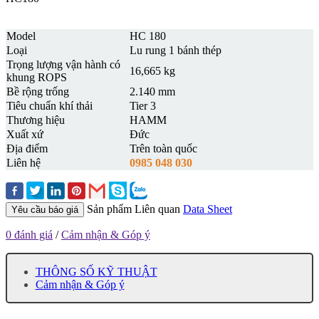
Model
HC 180
Loại
Lu rung 1 bánh thép
Trọng lượng vận hành có
16,665 kg
khung ROPS
Bề rộng trống
2.140 mm
Tiêu chuẩn khí thải
Tier 3
Thương hiệu
HAMM
Xuất xứ
Đức
Địa điểm
Trên toàn quốc
Liên hệ
0985 048 030
Sản phẩm Liên quan
Data Sheet
Yêu cầu báo giá
0 đánh giá
/
Cảm nhận & Góp ý
THÔNG SỐ KỸ THUẬT
Cảm nhận & Góp ý