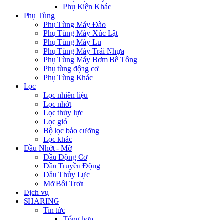
Phụ Kiện Khác
Phụ Tùng
Phụ Tùng Máy Đào
Phụ Tùng Máy Xúc Lật
Phụ Tùng Máy Lu
Phụ Tùng Máy Trải Nhựa
Phụ Tùng Máy Bơm Bê Tông
Phụ tùng động cơ
Phụ Tùng Khác
Lọc
Lọc nhiên liệu
Lọc nhớt
Lọc thủy lực
Lọc gió
Bộ lọc bảo dưỡng
Lọc khác
Dầu Nhớt - Mỡ
Dầu Động Cơ
Dầu Truyền Động
Dầu Thủy Lực
Mỡ Bôi Trơn
Dịch vụ
SHARING
Tin tức
Tổng hợp