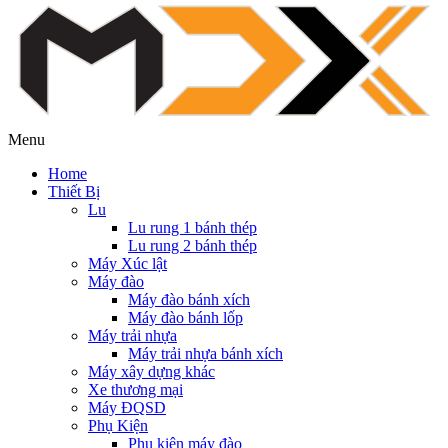
Menu
Home
Thiết Bị
Lu
Lu rung 1 bánh thép
Lu rung 2 bánh thép
Máy Xúc lật
Máy đào
Máy đào bánh xích
Máy đào bánh lốp
Máy trải nhựa
Máy trải nhựa bánh xích
Máy xây dựng khác
Xe thương mại
Máy ĐQSD
Phụ Kiện
Phụ kiện máy đào