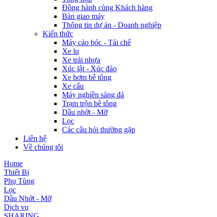
Đồng hành cùng Khách hàng
Bàn giao máy
Thông tin dự án - Doanh nghiệp
Kiến thức
Máy cào bóc - Tái chế
Xe lu
Xe trải nhựa
Xúc lật - Xúc đào
Xe bơm bê tông
Xe cẩu
Máy nghiền sàng đá
Trạm trộn bê tông
Dầu nhớt - Mỡ
Lọc
Các câu hỏi thường gặp
Liên hệ
Về chúng tôi
Home
Thiết Bị
Phụ Tùng
Lọc
Dầu Nhớt - Mỡ
Dịch vụ
SHARING