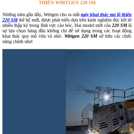
THIÊN WIRTGEN 220 SM
Những năm gần đây, Wirtgen cho ra mắt
máy khai thác mỏ lộ thiên
220 SM
thế hệ mới, được phát triển dựa trên kinh nghiệm đúc kết từ
nhiều thập kỷ trong lĩnh vực cào bóc. Hai model mới của
220 SM
là
sự lựa chọn hàng đầu không chỉ để sử dụng trong các hoạt động
khai thác quy mô vừa và nhỏ.
Wirtgen 220 SM
sở hữu các chức
năng chính như: