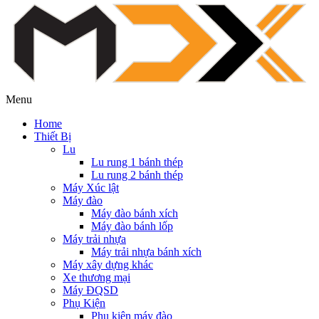
Menu
Home
Thiết Bị
Lu
Lu rung 1 bánh thép
Lu rung 2 bánh thép
Máy Xúc lật
Máy đào
Máy đào bánh xích
Máy đào bánh lốp
Máy trải nhựa
Máy trải nhựa bánh xích
Máy xây dựng khác
Xe thương mại
Máy ĐQSD
Phụ Kiện
Phụ kiện máy đào