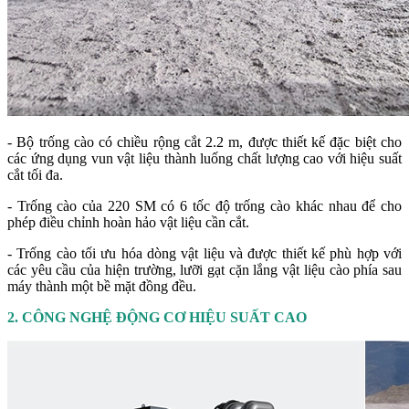
- Bộ trống cào có chiều rộng cắt 2.2 m, được thiết kế đặc biệt cho
các ứng dụng vun vật liệu thành luống chất lượng cao với hiệu suất
cắt tối đa.
- Trống cào của 220 SM có 6 tốc độ trống cào khác nhau để cho
phép điều chỉnh hoàn hảo vật liệu cần cắt.
- Trống cào tối ưu hóa dòng vật liệu và được thiết kế phù hợp với
các yêu cầu của hiện trường, lưỡi gạt cặn lắng vật liệu cào phía sau
máy thành một bề mặt đồng đều.
2. CÔNG NGHỆ ĐỘNG CƠ HIỆU SUẤT CAO