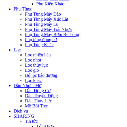
Phụ Kiện Khác
Phụ Tùng
Phụ Tùng Máy Đào
Phụ Tùng Máy Xúc Lật
Phụ Tùng Máy Lu
Phụ Tùng Máy Trải Nhựa
Phụ Tùng Máy Bơm Bê Tông
Phụ tùng động cơ
Phụ Tùng Khác
Lọc
Lọc nhiên liệu
Lọc nhớt
Lọc thủy lực
Lọc gió
Bộ lọc bảo dưỡng
Lọc khác
Dầu Nhớt - Mỡ
Dầu Động Cơ
Dầu Truyền Động
Dầu Thủy Lực
Mỡ Bôi Trơn
Dịch vụ
SHARING
Tin tức
Tổng hợp