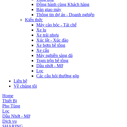
Đồng hành cùng Khách hàng
Bàn giao máy
Thông tin dự án - Doanh nghiệp
Kiến thức
Máy cào bóc - Tái chế
Xe lu
Xe trải nhựa
Xúc lật - Xúc đào
Xe bơm bê tông
Xe cẩu
Máy nghiền sàng đá
Trạm trộn bê tông
Dầu nhớt - Mỡ
Lọc
Các câu hỏi thường gặp
Liên hệ
Về chúng tôi
Home
Thiết Bị
Phụ Tùng
Lọc
Dầu Nhớt - Mỡ
Dịch vụ
SHARING