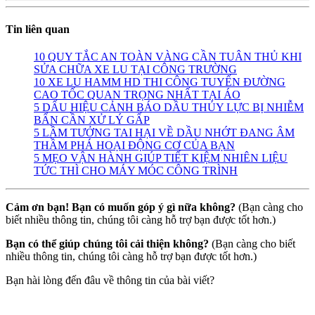
Tin liên quan
10 QUY TẮC AN TOÀN VÀNG CẦN TUÂN THỦ KHI
SỬA CHỮA XE LU TẠI CÔNG TRƯỜNG
10 XE LU HAMM HD THI CÔNG TUYẾN ĐƯỜNG
CAO TỐC QUAN TRỌNG NHẤT TẠI ÁO
5 DẤU HIỆU CẢNH BÁO DẦU THỦY LỰC BỊ NHIỄM
BẨN CẦN XỬ LÝ GẤP
5 LẦM TƯỞNG TAI HẠI VỀ DẦU NHỚT ĐANG ÂM
THẦM PHÁ HOẠI ĐỘNG CƠ CỦA BẠN
5 MẸO VẬN HÀNH GIÚP TIẾT KIỆM NHIÊN LIỆU
TỨC THÌ CHO MÁY MÓC CÔNG TRÌNH
Cảm ơn bạn! Bạn có muốn góp ý gì nữa không?
(Bạn càng cho
biết nhiều thông tin, chúng tôi càng hỗ trợ bạn được tốt hơn.)
Bạn có thể giúp chúng tôi cải thiện không?
(Bạn càng cho biết
nhiều thông tin, chúng tôi càng hỗ trợ bạn được tốt hơn.)
Bạn hài lòng đến đâu về thông tin của bài viết?