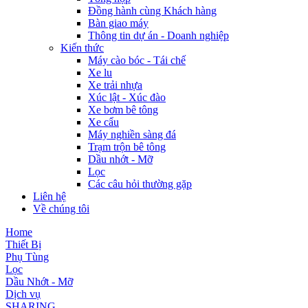
Đồng hành cùng Khách hàng
Bàn giao máy
Thông tin dự án - Doanh nghiệp
Kiến thức
Máy cào bóc - Tái chế
Xe lu
Xe trải nhựa
Xúc lật - Xúc đào
Xe bơm bê tông
Xe cẩu
Máy nghiền sàng đá
Trạm trộn bê tông
Dầu nhớt - Mỡ
Lọc
Các câu hỏi thường gặp
Liên hệ
Về chúng tôi
Home
Thiết Bị
Phụ Tùng
Lọc
Dầu Nhớt - Mỡ
Dịch vụ
SHARING