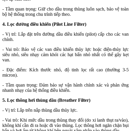
- Tầm quan trọng: Giữ cho dầu trong thùng luôn sạch, bảo vệ toàn
bộ hệ thống trong chu trình tiếp theo.
4. Lọc đường điều khiển (Pilot Line Filter)
- Vị trí: Lắp đặt trên đường dầu điều khiển (pilot) cấp cho các van
chính.
- Vai trò: Bảo vệ các van điều khiển thủy lực hoặc điện-thủy lực
siêu nhỏ, siêu nhạy cảm khỏi các hạt bẩn nhỏ nhất có thể gây kẹt
van.
- Đặc điểm: Kích thước nhỏ, độ tinh lọc rất cao (thường 3-5
micron).
- Tầm quan trọng: Đảm bảo sự vận hành chính xác và phản ứng
nhanh nhạy của hệ thống điều khiển.
5. Lọc thông hơi thùng dầu (Breather Filter)
- Vị trí: Lắp trên nắp thùng dầu thủy lực.
- Vai trò: Khi mức dầu trong thùng thay đổi (do xi lanh thụt ra/vào),
không khí cần đi ra hoặc đi vào thùng. Lọc thông hơi ngăn chặn bụi
bẩn và hơi ẩm từ không khí bên ngoài xâm nhập vào thùng dầu.