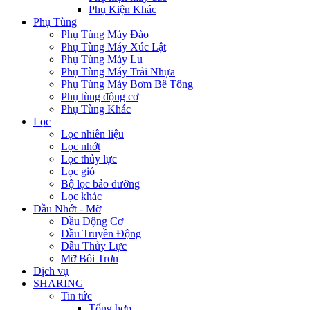
Phụ Kiện Khác
Phụ Tùng
Phụ Tùng Máy Đào
Phụ Tùng Máy Xúc Lật
Phụ Tùng Máy Lu
Phụ Tùng Máy Trải Nhựa
Phụ Tùng Máy Bơm Bê Tông
Phụ tùng động cơ
Phụ Tùng Khác
Lọc
Lọc nhiên liệu
Lọc nhớt
Lọc thủy lực
Lọc gió
Bộ lọc bảo dưỡng
Lọc khác
Dầu Nhớt - Mỡ
Dầu Động Cơ
Dầu Truyền Động
Dầu Thủy Lực
Mỡ Bôi Trơn
Dịch vụ
SHARING
Tin tức
Tổng hợp