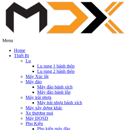
Menu
Home
Thiết Bị
Lu
Lu rung 1 bánh thép
Lu rung 2 bánh thép
Máy Xúc lật
Máy đào
Máy đào bánh xích
Máy đào bánh lốp
Máy trải nhựa
Máy trải nhựa bánh xích
Máy xây dựng khác
Xe thương mại
Máy ĐQSD
Phụ Kiện
Phụ kiện máy đào