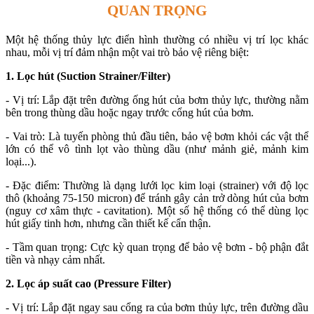
QUAN TRỌNG
Một hệ thống thủy lực điển hình thường có nhiều vị trí lọc khác
nhau, mỗi vị trí đảm nhận một vai trò bảo vệ riêng biệt:
1. Lọc hút (Suction Strainer/Filter)
- Vị trí: Lắp đặt trên đường ống hút của bơm thủy lực, thường nằm
bên trong thùng dầu hoặc ngay trước cổng hút của bơm.
- Vai trò: Là tuyến phòng thủ đầu tiên, bảo vệ bơm khỏi các vật thể
lớn có thể vô tình lọt vào thùng dầu (như mảnh giẻ, mảnh kim
loại...).
- Đặc điểm: Thường là dạng lưới lọc kim loại (strainer) với độ lọc
thô (khoảng 75-150 micron) để tránh gây cản trở dòng hút của bơm
(nguy cơ xâm thực - cavitation). Một số hệ thống có thể dùng lọc
hút giấy tinh hơn, nhưng cần thiết kế cẩn thận.
- Tầm quan trọng: Cực kỳ quan trọng để bảo vệ bơm - bộ phận đắt
tiền và nhạy cảm nhất.
2. Lọc áp suất cao (Pressure Filter)
- Vị trí: Lắp đặt ngay sau cổng ra của bơm thủy lực, trên đường dầu