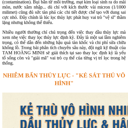
(contamination). Bụi bẩn từ môi trường, mạt kim loại sinh ra do mài
mòn, nước xâm nhập... dù chỉ với kích thước vài micron (1/1000
milimet) cũng đủ sức tàn phá các chi tiết được chế tạo với dung sai
cực nhỏ. Đây chính là lúc lọc thủy lực phát huy vai trò "vệ sĩ" thầm
lặng nhưng không thể thiếu.
Nhiều người thường chỉ chú trọng đến việc thay dầu thủy lực mà
xem nhẹ việc thay lọc thủy lực định kỳ. Đây là một sai lầm nghiêm
trọng, có thể dẫn đến những hậu quả tàn khốc và chi phí sửa chữa
khổng lồ. Trong bài phân tích chuyên sâu này, đội ngũ kỹ thuật của
TAM HOÀNG MINH sẽ giải thích tại sao thay lọc định kỳ là yếu
tố sống còn và "giải mã" vai trò cụ thể của từng vị trí lọc trong hệ
thống.
NHIỄM BẨN THỦY LỰC - "KẺ SÁT THỦ VÔ
HÌNH"