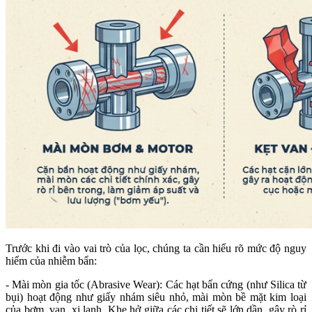
Trước khi đi vào vai trò của lọc, chúng ta cần hiểu rõ mức độ nguy
hiểm của nhiễm bẩn:
- Mài mòn gia tốc (Abrasive Wear): Các hạt bẩn cứng (như Silica từ
bụi) hoạt động như giấy nhám siêu nhỏ, mài mòn bề mặt kim loại
của bơm, van, xi lanh. Khe hở giữa các chi tiết sẽ lớn dần, gây rò rỉ