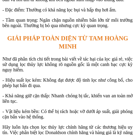
- Đặc điểm: Thường có khả năng lọc bụi và hấp thụ hơi ẩm.
- Tầm quan trọng: Ngăn chặn nguồn nhiễm bẩn lớn từ môi trường
bên ngoài. Thường bị bỏ qua nhưng cực kỳ quan trọng.
GIẢI PHÁP TOÀN DIỆN TỪ TAM HOÀNG
MINH
Như đã phân tích chi tiết trong bài viết về tác hại của lọc giá rẻ, việc
sử dụng lọc thủy lực không rõ nguồn gốc là một canh bạc cực kỳ
nguy hiểm.
- Hiệu suất lọc kém: Không đạt được độ tinh lọc như công bố, cho
phép hạt bẩn đi qua.
- Khả năng giữ cặn thấp: Nhanh chóng bị tắc, khiến van an toàn mở
liên tục.
- Vật liệu kém bền: Có thể bị rách hoặc vỡ dưới áp suất, giải phóng
cặn bẩn vào hệ thống.
Hãy luôn lựa chọn lọc thủy lực chính hãng từ các thương hiệu uy
tín. Việc phân biệt lọc Donaldson chính hãng và hàng giả là kỹ năng