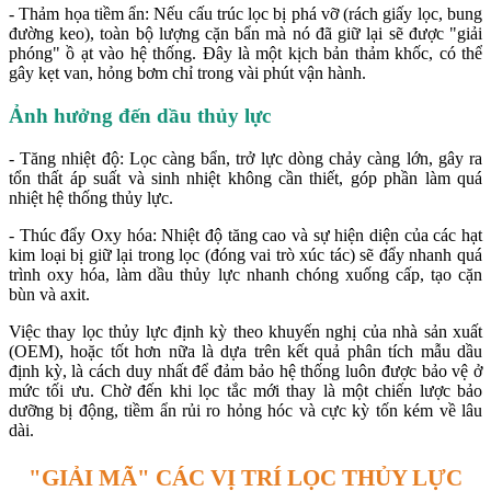
- Thảm họa tiềm ẩn: Nếu cấu trúc lọc bị phá vỡ (rách giấy lọc, bung
đường keo), toàn bộ lượng cặn bẩn mà nó đã giữ lại sẽ được "giải
phóng" ồ ạt vào hệ thống. Đây là một kịch bản thảm khốc, có thể
gây kẹt van, hỏng bơm chỉ trong vài phút vận hành.
Ảnh hưởng đến dầu thủy lực
- Tăng nhiệt độ: Lọc càng bẩn, trở lực dòng chảy càng lớn, gây ra
tổn thất áp suất và sinh nhiệt không cần thiết, góp phần làm quá
nhiệt hệ thống thủy lực.
- Thúc đẩy Oxy hóa: Nhiệt độ tăng cao và sự hiện diện của các hạt
kim loại bị giữ lại trong lọc (đóng vai trò xúc tác) sẽ đẩy nhanh quá
trình oxy hóa, làm dầu thủy lực nhanh chóng xuống cấp, tạo cặn
bùn và axit.
Việc thay lọc thủy lực định kỳ theo khuyến nghị của nhà sản xuất
(OEM), hoặc tốt hơn nữa là dựa trên kết quả phân tích mẫu dầu
định kỳ, là cách duy nhất để đảm bảo hệ thống luôn được bảo vệ ở
mức tối ưu. Chờ đến khi lọc tắc mới thay là một chiến lược bảo
dưỡng bị động, tiềm ẩn rủi ro hỏng hóc và cực kỳ tốn kém về lâu
dài.
"GIẢI MÃ" CÁC VỊ TRÍ LỌC THỦY LỰC