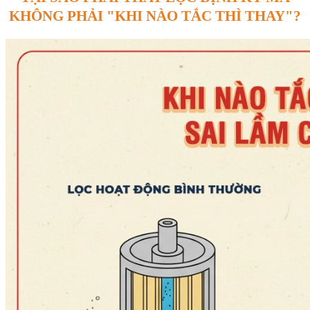
KHÔNG PHẢI "KHI NÀO TẮC THÌ THAY"?