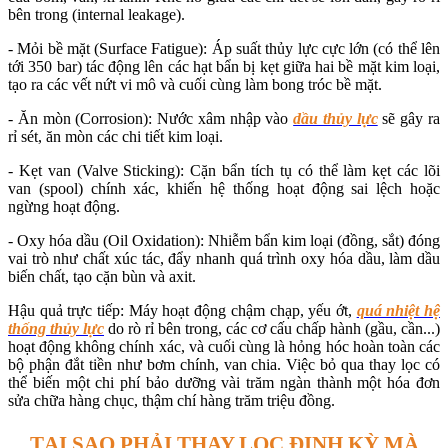
bên trong (internal leakage).
- Mỏi bề mặt (Surface Fatigue): Áp suất thủy lực cực lớn (có thể lên
tới 350 bar) tác động lên các hạt bẩn bị kẹt giữa hai bề mặt kim loại,
tạo ra các vết nứt vi mô và cuối cùng làm bong tróc bề mặt.
- Ăn mòn (Corrosion): Nước xâm nhập vào
dầu thủy lực
sẽ gây ra
rỉ sét, ăn mòn các chi tiết kim loại.
- Kẹt van (Valve Sticking): Cặn bẩn tích tụ có thể làm kẹt các lõi
van (spool) chính xác, khiến hệ thống hoạt động sai lệch hoặc
ngừng hoạt động.
- Oxy hóa dầu (Oil Oxidation): Nhiễm bẩn kim loại (đồng, sắt) đóng
vai trò như chất xúc tác, đẩy nhanh quá trình oxy hóa dầu, làm dầu
biến chất, tạo cặn bùn và axit.
Hậu quả trực tiếp: Máy hoạt động chậm chạp, yếu ớt,
quá nhiệt hệ
thống thủy lực
do rò rỉ bên trong, các cơ cấu chấp hành (gầu, cần...)
hoạt động không chính xác, và cuối cùng là hỏng hóc hoàn toàn các
bộ phận đắt tiền như bơm chính, van chia. Việc bỏ qua thay lọc có
thể biến một chi phí bảo dưỡng vài trăm ngàn thành một hóa đơn
sửa chữa hàng chục, thậm chí hàng trăm triệu đồng.
TẠI SAO PHẢI THAY LỌC ĐỊNH KỲ MÀ