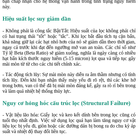
bạn chấp nhận cho hệ thống vận hành trong tình trạng nguy hiểm
này.
Hiệu suất lọc suy giảm dần
- Không phải là công tắc Bật/Tắt: Hiệu suất của lọc không phải chỉ
có hai trạng thái "tốt" hoặc "tắc". Khi lọc bắt đầu tích tụ cặn bẩn,
khả năng giữ lại các hạt nhỏ hơn của nó sẽ giảm dần theo thời gian,
ngay cả trước khi đạt đến ngưỡng mở van an toàn. Các chỉ số như
Tỷ lệ Beta (Beta Ratio) sẽ giảm xuống, nghĩa là ngày càng có nhiều
hạt bẩn kích thước nguy hiểm (5-15 micron) lọt qua và tiếp tục gây
mài mòn từ từ cho các chi tiết chính xác.
- Tác động tích lũy: Sự mài mòn này diễn ra âm thầm nhưng có tính
tích lũy. Đến khi bạn nhận thấy máy yếu đi rõ rệt, thì các khe hở
trong bơm, van có thể đã bị mài mòn đáng kể, gây ra rò rỉ bên trong
và làm quá nhiệt hệ thống thủy lực.
Nguy cơ hỏng hóc cấu trúc lọc (Structural Failure)
- Vật liệu lão hóa: Giấy lọc và keo kết dính bên trong lọc cũng có
tuổi thọ nhất định. Việc sử dụng lọc quá hạn làm tăng nguy cơ vật
liệu lọc bị yếu đi, giòn hoặc các đường dán bị bong ra do chu kỳ áp
suất và nhiệt độ thay đổi liên tục.