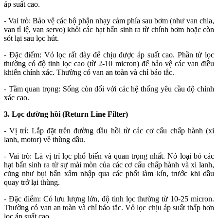
áp suất cao.
- Vai trò: Bảo vệ các bộ phận nhạy cảm phía sau bơm (như van chia,
van tỉ lệ, van servo) khỏi các hạt bẩn sinh ra từ chính bơm hoặc còn
sót lại sau lọc hút.
- Đặc điểm: Vỏ lọc rất dày để chịu được áp suất cao. Phần tử lọc
thường có độ tinh lọc cao (từ 2-10 micron) để bảo vệ các van điều
khiển chính xác. Thường có van an toàn và chỉ báo tắc.
- Tầm quan trọng: Sống còn đối với các hệ thống yêu cầu độ chính
xác cao.
3. Lọc đường hồi (Return Line Filter)
- Vị trí: Lắp đặt trên đường dầu hồi từ các cơ cấu chấp hành (xi
lanh, motor) về thùng dầu.
- Vai trò: Là vị trí lọc phổ biến và quan trọng nhất. Nó loại bỏ các
hạt bẩn sinh ra từ sự mài mòn của các cơ cấu chấp hành và xi lanh,
cũng như bụi bẩn xâm nhập qua các phốt làm kín, trước khi dầu
quay trở lại thùng.
- Đặc điểm: Có lưu lượng lớn, độ tinh lọc thường từ 10-25 micron.
Thường có van an toàn và chỉ báo tắc. Vỏ lọc chịu áp suất thấp hơn
lọc áp suất cao.