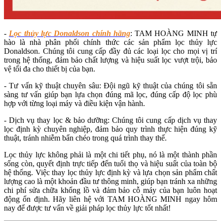
-
Lọc thủy lực Donaldson chính hãng
: TAM HOÀNG MINH tự
hào là nhà phân phối chính thức các sản phẩm lọc thủy lực
Donaldson. Chúng tôi cung cấp đầy đủ các loại lọc cho mọi vị trí
trong hệ thống, đảm bảo chất lượng và hiệu suất lọc vượt trội, bảo
vệ tối đa cho thiết bị của bạn.
- Tư vấn kỹ thuật chuyên sâu: Đội ngũ kỹ thuật của chúng tôi sẵn
sàng tư vấn giúp bạn lựa chọn đúng mã lọc, đúng cấp độ lọc phù
hợp với từng loại máy và điều kiện vận hành.
- Dịch vụ thay lọc & bảo dưỡng: Chúng tôi cung cấp dịch vụ thay
lọc định kỳ chuyên nghiệp, đảm bảo quy trình thực hiện đúng kỹ
thuật, tránh nhiễm bẩn chéo trong quá trình thay thế.
Lọc thủy lực không phải là một chi tiết phụ, nó là một thành phần
sống còn, quyết định trực tiếp đến tuổi thọ và hiệu suất của toàn bộ
hệ thống. Việc thay lọc thủy lực định kỳ và lựa chọn sản phẩm chất
lượng cao là một khoản đầu tư thông minh, giúp bạn tránh xa những
chi phí sửa chữa khổng lồ và đảm bảo cỗ máy của bạn luôn hoạt
động ổn định. Hãy liên hệ với TAM HOÀNG MINH ngay hôm
nay để được tư vấn về giải pháp lọc thủy lực tốt nhất!