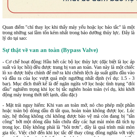
Quan điểm "chỉ thay lọc khi thấy máy yếu hoặc lọc báo tắc" là một
trong những sai lầm tốn kém nhất trong bảo dưỡng thủy lực. Đây là
lý do tại sao:
Sự thật về van an toàn (Bypass Valve)
- Cơ chế hoạt động: Hầu hết các bộ lọc thủy lực (đặc biệt là lọc áp
suất và lọc hồi) đều được trang bị van an toàn. Van này là một chiếc
lò xo được hiệu chỉnh để mở ra khi chênh lệch áp suất giữa đầu vào
và đầu ra của lọc vượt quá một ngưỡng nhất định (ví dụ: 1.5 - 3
bar). Mục đích thiết kế là để ngăn ngừa vỡ lọc hoặc tình trạng "đói
dầu" nghiêm trọng khi lọc bị tắc nghẽn hoàn toàn (ví dụ, khi khởi
động máy trong thời tiết lạnh, dầu đặc)
- Mặt trái nguy hiểm: Khi van an toàn mở, nó cho phép một phần
hoặc toàn bộ dòng dầu đi tắt qua, hoàn toàn không được lọc. Lúc
này, hệ thống không chỉ không được bảo vệ mà còn đang bị "tấn
công" bởi một dòng dầu bẩn chứa đầy các hạt mài mòn đã tích tụ
trong lọc. Đây không phải là "bôi trơn", đây là quá trình mài mòn
gia tốc. Việc chờ đến khi lọc tắc để thay cũng đồng nghĩa với việc