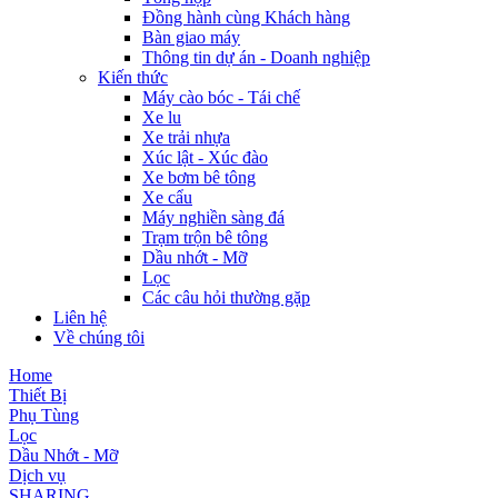
Đồng hành cùng Khách hàng
Bàn giao máy
Thông tin dự án - Doanh nghiệp
Kiến thức
Máy cào bóc - Tái chế
Xe lu
Xe trải nhựa
Xúc lật - Xúc đào
Xe bơm bê tông
Xe cẩu
Máy nghiền sàng đá
Trạm trộn bê tông
Dầu nhớt - Mỡ
Lọc
Các câu hỏi thường gặp
Liên hệ
Về chúng tôi
Home
Thiết Bị
Phụ Tùng
Lọc
Dầu Nhớt - Mỡ
Dịch vụ
SHARING