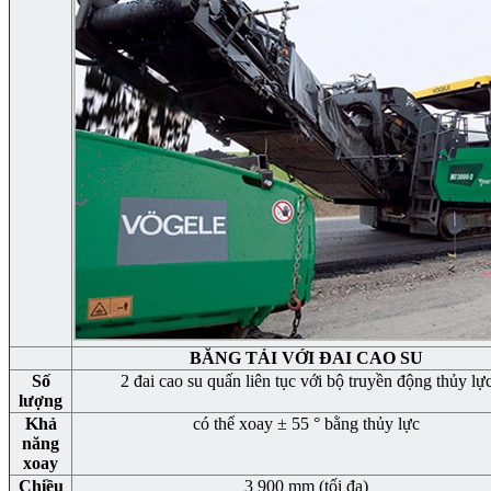
BĂNG TẢI VỚI ĐAI CAO SU
Số
2 đai cao su quấn liên tục với bộ truyền động thủy lự
lượng
Khả
có thể xoay ± 55 ° bằng thủy lực
năng
xoay
Chiều
3 900 mm (tối đa)