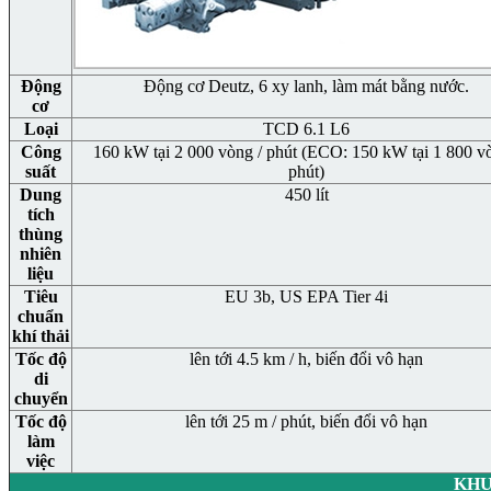
Động
Động cơ Deutz, 6 xy lanh, làm mát bằng nước.
cơ
Loại
TCD 6.1 L6
Công
160 kW tại 2 000 vòng / phút (ECO: 150 kW tại 1 800 vò
suất
phút)
Dung
450 lít
tích
thùng
nhiên
liệu
Tiêu
EU 3b, US EPA Tier 4i
chuẩn
khí thải
Tốc độ
lên tới 4.5 km / h, biến đổi vô hạn
di
chuyển
Tốc độ
lên tới 25 m / phút, biến đổi vô hạn
làm
việc
KHU