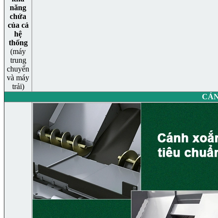
năng
chứa
của cả
hệ
thống
(máy
trung
chuyển
và máy
trải)
CÁ