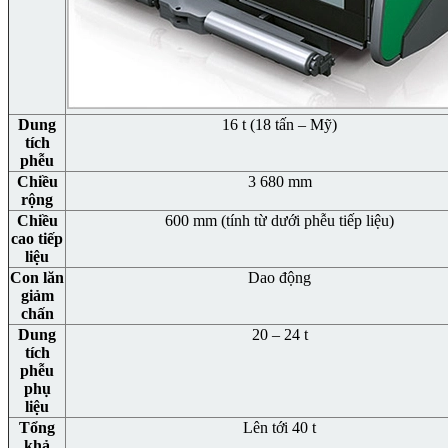
Dung
16 t (18 tấn – Mỹ)
tích
phễu
Chiều
3 680 mm
rộng
Chiều
600 mm (tính từ dưới phễu tiếp liệu)
cao tiếp
liệu
Con lăn
Dao động
giảm
chấn
Dung
20 – 24 t
tích
phễu
phụ
liệu
Tổng
Lên tới 40 t
khả