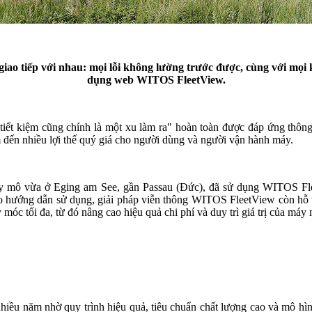
 tiếp với nhau: mọi lỗi không lường trước được, cùng với mọi k
dụng web WITOS FleetView.
 tiết kiệm cũng chính là một xu làm ra" hoàn toàn được đáp ứng th
m đến nhiều lợi thế quý giá cho người dùng và người vận hành máy.
uy mô vừa ở Eging am See, gần Passau (Đức), đã sử dụng WITOS Fle
o hướng dẫn sử dụng, giải pháp viễn thông WITOS FleetView còn hỗ t
móc tối đa, từ đó nâng cao hiệu quả chi phí và duy trì giá trị của máy
hiều năm nhờ quy trình hiệu quả, tiêu chuẩn chất lượng cao và mô hì