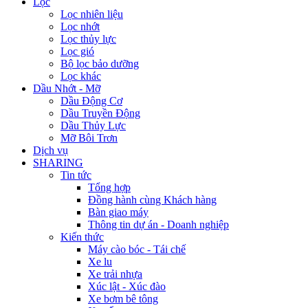
Lọc
Lọc nhiên liệu
Lọc nhớt
Lọc thủy lực
Lọc gió
Bộ lọc bảo dưỡng
Lọc khác
Dầu Nhớt - Mỡ
Dầu Động Cơ
Dầu Truyền Động
Dầu Thủy Lực
Mỡ Bôi Trơn
Dịch vụ
SHARING
Tin tức
Tổng hợp
Đồng hành cùng Khách hàng
Bàn giao máy
Thông tin dự án - Doanh nghiệp
Kiến thức
Máy cào bóc - Tái chế
Xe lu
Xe trải nhựa
Xúc lật - Xúc đào
Xe bơm bê tông