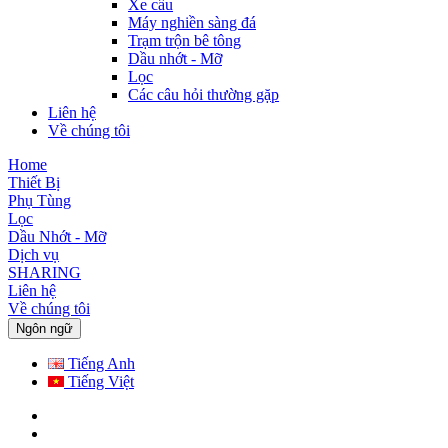
Xe cẩu
Máy nghiền sàng đá
Trạm trộn bê tông
Dầu nhớt - Mỡ
Lọc
Các câu hỏi thường gặp
Liên hệ
Về chúng tôi
Home
Thiết Bị
Phụ Tùng
Lọc
Dầu Nhớt - Mỡ
Dịch vụ
SHARING
Liên hệ
Về chúng tôi
Ngôn ngữ
Tiếng Anh
Tiếng Việt