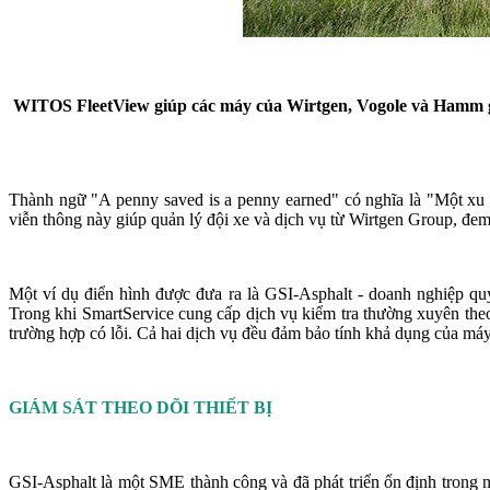
WITOS FleetView giúp các máy của Wirtgen, Vogole và Hamm giao
Thành ngữ "A penny saved is a penny earned" có nghĩa là "Một xu
viễn thông này giúp quản lý đội xe và dịch vụ từ Wirtgen Group, đe
Một ví dụ điển hình được đưa ra là GSI-Asphalt - doanh nghiệp q
Trong khi SmartService cung cấp dịch vụ kiểm tra thường xuyên the
trường hợp có lỗi. Cả hai dịch vụ đều đảm bảo tính khả dụng của máy 
GIÁM SÁT THEO DÕI THIẾT BỊ
GSI-Asphalt là một SME thành công và đã phát triển ổn định trong n