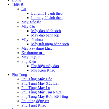
Home
Thiết Bị
Lu
Lu rung 1 bánh thép
Lu rung 2 bánh thép
Máy Xúc lật
Máy đào
Máy đào bánh xích
Máy đào bánh lốp
Máy trải nhựa
Máy trải nhựa bánh xích
Máy xây dựng khác
Xe thương mại
Máy ĐQSD
Phụ Kiện
Phụ kiện máy đào
Phụ Kiện Khác
Phụ Tùng
Phụ Tùng Máy Đào
Phụ Tùng Máy Xúc Lật
Phụ Tùng Máy Lu
Phụ Tùng Máy Trải Nhựa
Phụ Tùng Máy Bơm Bê Tông
Phụ tùng động cơ
Phụ Tùng Khác