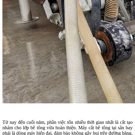
Từ nay đến cuối năm, phần việc tốn nhiều thời gian nhất là cắt tạo
nhám cho lớp bê tông vừa hoàn thiện. Máy cắt bê tông tại sân bay
phải là dòng máy hiện đại, đảm bảo không gây bụi trên đường băng.