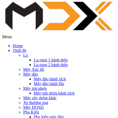
Menu
Home
Thiết Bị
Lu
Lu rung 1 bánh thép
Lu rung 2 bánh thép
Máy Xúc lật
Máy đào
Máy đào bánh xích
Máy đào bánh lốp
Máy trải nhựa
Máy trải nhựa bánh xích
Máy xây dựng khác
Xe thương mại
Máy ĐQSD
Phụ Kiện
Phụ kiện máy đào