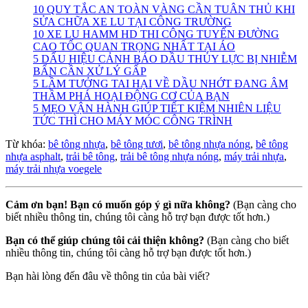
10 QUY TẮC AN TOÀN VÀNG CẦN TUÂN THỦ KHI
SỬA CHỮA XE LU TẠI CÔNG TRƯỜNG
10 XE LU HAMM HD THI CÔNG TUYẾN ĐƯỜNG
CAO TỐC QUAN TRỌNG NHẤT TẠI ÁO
5 DẤU HIỆU CẢNH BÁO DẦU THỦY LỰC BỊ NHIỄM
BẨN CẦN XỬ LÝ GẤP
5 LẦM TƯỞNG TAI HẠI VỀ DẦU NHỚT ĐANG ÂM
THẦM PHÁ HOẠI ĐỘNG CƠ CỦA BẠN
5 MẸO VẬN HÀNH GIÚP TIẾT KIỆM NHIÊN LIỆU
TỨC THÌ CHO MÁY MÓC CÔNG TRÌNH
Từ khóa:
bê tông nhựa
,
bê tông tươi
,
bê tông nhựa nóng
,
bê tông
nhựa asphalt
,
trải bê tông
,
trải bê tông nhựa nóng
,
máy trải nhựa
,
máy trải nhựa voegele
Cảm ơn bạn! Bạn có muốn góp ý gì nữa không?
(Bạn càng cho
biết nhiều thông tin, chúng tôi càng hỗ trợ bạn được tốt hơn.)
Bạn có thể giúp chúng tôi cải thiện không?
(Bạn càng cho biết
nhiều thông tin, chúng tôi càng hỗ trợ bạn được tốt hơn.)
Bạn hài lòng đến đâu về thông tin của bài viết?