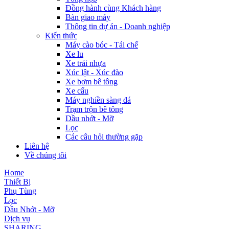
Đồng hành cùng Khách hàng
Bàn giao máy
Thông tin dự án - Doanh nghiệp
Kiến thức
Máy cào bóc - Tái chế
Xe lu
Xe trải nhựa
Xúc lật - Xúc đào
Xe bơm bê tông
Xe cẩu
Máy nghiền sàng đá
Trạm trộn bê tông
Dầu nhớt - Mỡ
Lọc
Các câu hỏi thường gặp
Liên hệ
Về chúng tôi
Home
Thiết Bị
Phụ Tùng
Lọc
Dầu Nhớt - Mỡ
Dịch vụ
SHARING