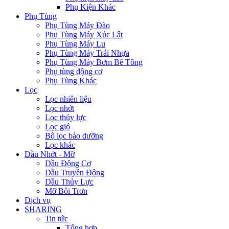
Phụ Kiện Khác
Phụ Tùng
Phụ Tùng Máy Đào
Phụ Tùng Máy Xúc Lật
Phụ Tùng Máy Lu
Phụ Tùng Máy Trải Nhựa
Phụ Tùng Máy Bơm Bê Tông
Phụ tùng động cơ
Phụ Tùng Khác
Lọc
Lọc nhiên liệu
Lọc nhớt
Lọc thủy lực
Lọc gió
Bộ lọc bảo dưỡng
Lọc khác
Dầu Nhớt - Mỡ
Dầu Động Cơ
Dầu Truyền Động
Dầu Thủy Lực
Mỡ Bôi Trơn
Dịch vụ
SHARING
Tin tức
Tổng hợp