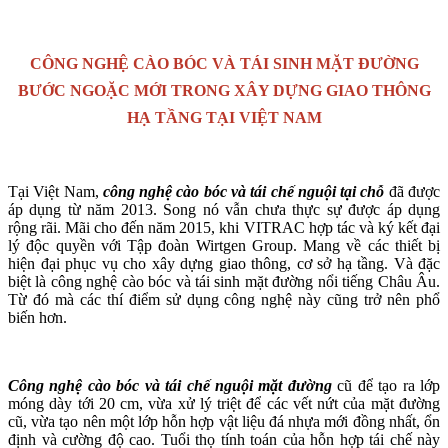
CÔNG NGHỆ CÀO BÓC VÀ TÁI SINH MẶT ĐƯỜNG
BƯỚC NGOẶC MỚI TRONG XÂY DỰNG GIAO THÔNG
HẠ TẦNG TẠI VIỆT NAM
Tại Việt Nam,
công nghệ cào bóc và tái chế nguội tại chỗ
đã được
áp dụng từ năm 2013. Song nó vẫn chưa thực sự được áp dụng
rộng rãi. Mãi cho đến năm 2015, khi VITRAC hợp tác và ký kết đại
lý độc quyền với Tập đoàn Wirtgen Group. Mang về các thiết bị
hiện đại phục vụ cho xây dựng giao thông, cơ sở hạ tầng. Và đặc
biệt là công nghệ cào bóc và tái sinh mặt đường nổi tiếng Châu Âu.
Từ đó mà các thí điểm sử dụng công nghệ này cũng trở nên phổ
biến hơn.
Công nghệ cào bóc và tái chế nguội mặt đường
cũ để tạo ra lớp
móng dày tới 20 cm, vừa xử lý triệt để các vết nứt của mặt đường
cũ, vừa tạo nên một lớp hỗn hợp vật liệu đá nhựa mới đồng nhất, ổn
định và cường độ cao. Tuổi thọ tính toán của hỗn hợp tái chế này