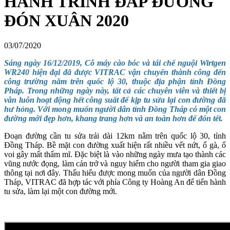
HÀNH TRÌNH ĐẮP ĐƯỜNG
ĐÓN XUÂN 2020
03/07/2020
Sáng ngày 16/12/2019, Cỗ máy cào bóc và tái chế nguội Wirtgen
WR240 hiện đại đã được VITRAC vận chuyển thành công đến
công trường nằm trên quốc lộ 30, thuộc địa phận tỉnh Đồng
Pháp. Trong những ngày này, tất cả các chuyên viên và thiết bị
vẫn luôn hoạt động hết công suất để kịp tu sửa lại con đường đã
hư hỏng. Với mong muốn người dân tỉnh Đồng Tháp có một con
đường mới đẹp hơn, khang trang hơn và an toàn hơn để đón tết.
Đoạn đường cần tu sửa trải dài 12km nằm trên quốc lộ 30, tỉnh
Đồng Tháp. Bề mặt con đường xuất hiện rất nhiều vết nứt, ổ gà, ổ
voi gây mất thẩm mĩ. Đặc biệt là vào những ngày mưa tạo thành các
vũng nước đọng, làm cản trở và nguy hiểm cho người tham gia giao
thông tại nơi đây. Thấu hiểu được mong muốn của người dân Đồng
Tháp, VITRAC đã hợp tác với phía Công ty Hoàng An để tiến hành
tu sửa, làm lại một con đường mới.