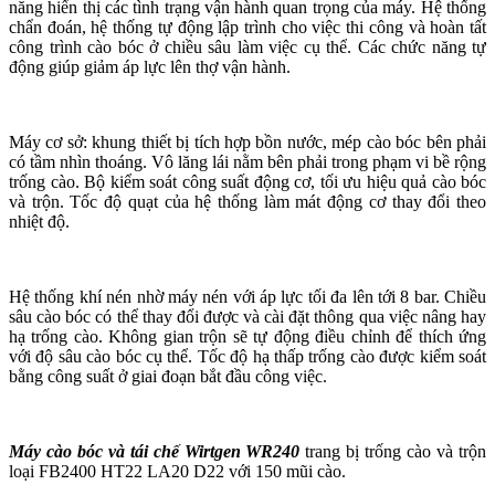
năng hiển thị các tình trạng vận hành quan trọng của máy. Hệ thống
chẩn đoán, hệ thống tự động lập trình cho việc thi công và hoàn tất
công trình cào bóc ở chiều sâu làm việc cụ thể. Các chức năng tự
động giúp giảm áp lực lên thợ vận hành.
Máy cơ sở: khung thiết bị tích hợp bồn nước, mép cào bóc bên phải
có tầm nhìn thoáng. Vô lăng lái nằm bên phải trong phạm vi bề rộng
trống cào. Bộ kiểm soát công suất động cơ, tối ưu hiệu quả cào bóc
và trộn. Tốc độ quạt của hệ thống làm mát động cơ thay đổi theo
nhiệt độ.
Hệ thống khí nén nhờ máy nén với áp lực tối đa lên tới 8 bar. Chiều
sâu cào bóc có thể thay đổi được và cài đặt thông qua việc nâng hay
hạ trống cào. Không gian trộn sẽ tự động điều chỉnh để thích ứng
với độ sâu cào bóc cụ thể. Tốc độ hạ thấp trống cào được kiểm soát
bằng công suất ở giai đoạn bắt đầu công việc.
Máy cào bóc và tái chế Wirtgen WR240
trang bị trống cào và trộn
loại FB2400 HT22 LA20 D22 với 150 mũi cào.