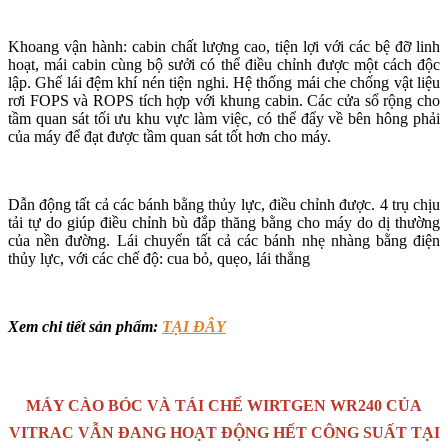
Khoang vận hành: cabin chất lượng cao, tiện lợi với các bệ đỡ linh
hoạt, mái cabin cùng bộ sưởi có thể điều chỉnh được một cách độc
lập. Ghế lái đệm khí nén tiện nghi. Hệ thống mái che chống vật liệu
rơi FOPS và ROPS tích hợp với khung cabin. Các cửa sổ rộng cho
tầm quan sát tối ưu khu vực làm việc, có thể đẩy về bên hông phải
của máy để đạt được tầm quan sát tốt hơn cho máy.
Dẫn động tất cả các bánh bằng thủy lực, điều chỉnh được. 4 trụ chịu
tải tự do giúp điều chỉnh bù đắp thăng bằng cho máy do dị thường
của nền đường. Lái chuyển tất cả các bánh nhẹ nhàng bằng điện
thủy lực, với các chế độ: cua bỏ, quẹo, lái thẳng
Xem chi tiết sản phẩm:
TẠI ĐÂY
MÁY CÀO BÓC VÀ TÁI CHẾ WIRTGEN WR240 CỦA
VITRAC
VẪN ĐANG HOẠT ĐỘNG HẾT CÔNG SUẤT TẠI