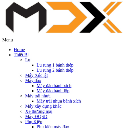
Menu
Home
Thiết Bị
Lu
Lu rung 1 bánh thép
Lu rung 2 bánh thép
Máy Xúc lật
Máy đào
Máy đào bánh xích
Máy đào bánh lốp
Máy trải nhựa
Máy trải nhựa bánh xích
Máy xây dựng khác
Xe thương mại
Máy ĐQSD
Phụ Kiện
Phụ kiện máy đào