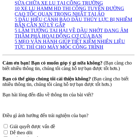
SỬA CHỮA XE LU TẠI CÔNG TRƯỜNG
10 XE LU HAMM HD THI CÔNG TUYẾN ĐƯỜNG
CAO TỐC QUAN TRỌNG NHẤT TẠI ÁO
5 DẤU HIỆU CẢNH BÁO DẦU THỦY LỰC BỊ NHIỄM
BẨN CẦN XỬ LÝ GẤP
5 LẦM TƯỞNG TAI HẠI VỀ DẦU NHỚT ĐANG ÂM
THẦM PHÁ HOẠI ĐỘNG CƠ CỦA BẠN
5 MẸO VẬN HÀNH GIÚP TIẾT KIỆM NHIÊN LIỆU
TỨC THÌ CHO MÁY MÓC CÔNG TRÌNH
Cảm ơn bạn! Bạn có muốn góp ý gì nữa không?
(Bạn càng cho
biết nhiều thông tin, chúng tôi càng hỗ trợ bạn được tốt hơn.)
Bạn có thể giúp chúng tôi cải thiện không?
(Bạn càng cho biết
nhiều thông tin, chúng tôi càng hỗ trợ bạn được tốt hơn.)
Bạn hài lòng đến đâu về thông tin của bài viết?
Điều gì ảnh hưởng đến trải nghiệm của bạn?
Giải quyết được vấn đề
Dễ theo dõi