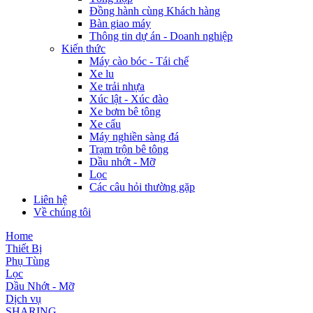
Đồng hành cùng Khách hàng
Bàn giao máy
Thông tin dự án - Doanh nghiệp
Kiến thức
Máy cào bóc - Tái chế
Xe lu
Xe trải nhựa
Xúc lật - Xúc đào
Xe bơm bê tông
Xe cẩu
Máy nghiền sàng đá
Trạm trộn bê tông
Dầu nhớt - Mỡ
Lọc
Các câu hỏi thường gặp
Liên hệ
Về chúng tôi
Home
Thiết Bị
Phụ Tùng
Lọc
Dầu Nhớt - Mỡ
Dịch vụ
SHARING