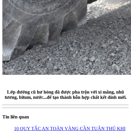
Lớp đường cũ hư hỏng đã được pha trộn với xi măng, nhũ
tương, bitum, nước...để tạo thành hỗn hợp chất kết dính mới.
Tin liên quan
10 QUY TẮC AN TOÀN VÀNG CẦN TUÂN THỦ KHI