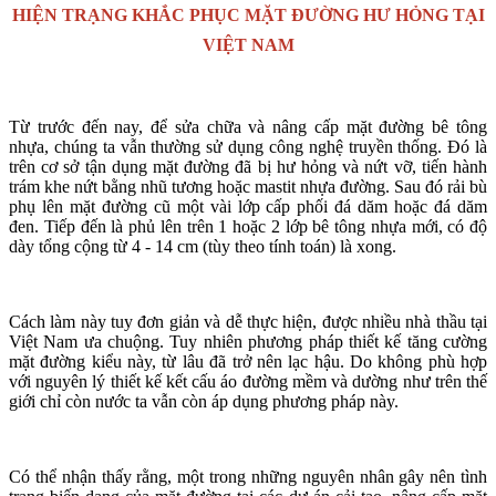
HIỆN TRẠNG KHẮC PHỤC MẶT ĐƯỜNG HƯ HỎNG TẠI
VIỆT NAM
Từ trước đến nay, để sửa chữa và nâng cấp mặt đường bê tông
nhựa, chúng ta vẫn thường sử dụng công nghệ truyền thống. Đó là
trên cơ sở tận dụng mặt đường đã bị hư hỏng và nứt vỡ, tiến hành
trám khe nứt bằng nhũ tương hoặc mastit nhựa đường. Sau đó rải bù
phụ lên mặt đường cũ một vài lớp cấp phối đá dăm hoặc đá dăm
đen. Tiếp đến là phủ lên trên 1 hoặc 2 lớp bê tông nhựa mới, có độ
dày tổng cộng từ 4 - 14 cm (tùy theo tính toán) là xong.
Cách làm này tuy đơn giản và dễ thực hiện, được nhiều nhà thầu tại
Việt Nam ưa chuộng. Tuy nhiên phương pháp thiết kế tăng cường
mặt đường kiểu này, từ lâu đã trở nên lạc hậu. Do không phù hợp
với nguyên lý thiết kế kết cấu áo đường mềm và dường như trên thế
giới chỉ còn nước ta vẫn còn áp dụng phương pháp này.
Có thể nhận thấy rằng, một trong những nguyên nhân gây nên tình