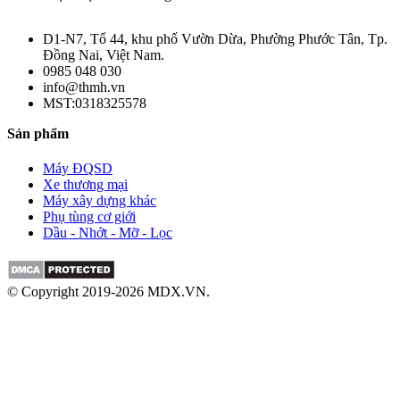
D1-N7, Tổ 44, khu phố Vườn Dừa, Phường Phước Tân, Tp.
Đồng Nai, Việt Nam.
0985 048 030
info@thmh.vn
MST:0318325578
Sản phẩm
Máy ĐQSD
Xe thương mại
Máy xây dựng khác
Phụ tùng cơ giới
Dầu - Nhớt - Mỡ - Lọc
© Copyright 2019-2026 MDX.VN.