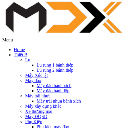
Menu
Home
Thiết Bị
Lu
Lu rung 1 bánh thép
Lu rung 2 bánh thép
Máy Xúc lật
Máy đào
Máy đào bánh xích
Máy đào bánh lốp
Máy trải nhựa
Máy trải nhựa bánh xích
Máy xây dựng khác
Xe thương mại
Máy ĐQSD
Phụ Kiện
Phụ kiện máy đào