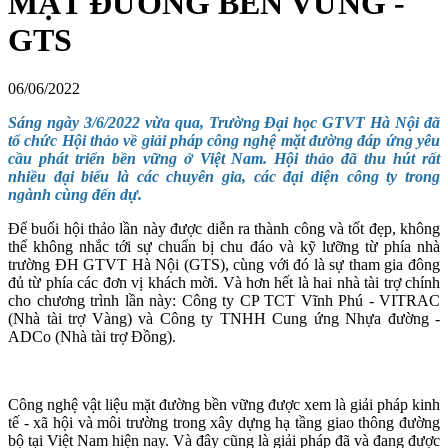
MẶT ĐƯỜNG BỀN VỮNG -
GTS
06/06/2022
Sáng ngày 3/6/2022 vừa qua, Trường Đại học GTVT Hà Nội đã
tổ chức Hội thảo về giải pháp công nghệ mặt đường đáp ứng yêu
cầu phát triển bền vững ở Việt Nam. Hội thảo đã thu hút rất
nhiều đại biểu là các chuyên gia, các đại diện công ty trong
ngành cùng đến dự.
Để buổi hội thảo lần này được diễn ra thành công và tốt đẹp, không
thể không nhắc tới sự chuẩn bị chu đáo và kỹ lưỡng từ phía nhà
trường ĐH GTVT Hà Nội (GTS), cùng với đó là sự tham gia đông
đủ từ phía các đơn vị khách mời. Và hơn hết là hai nhà tài trợ chính
cho chương trình lần này: Công ty CP TCT Vĩnh Phú - VITRAC
(Nhà tài trợ Vàng) và Công ty TNHH Cung ứng Nhựa đường -
ADCo (Nhà tài trợ Đồng).
Công nghệ vật liệu mặt đường bền vững được xem là giải pháp kinh
tế - xã hội và môi trường trong xây dựng hạ tầng giao thông đường
bộ tại Việt Nam hiện nay. Và đây cũng là giải pháp đã và đang được