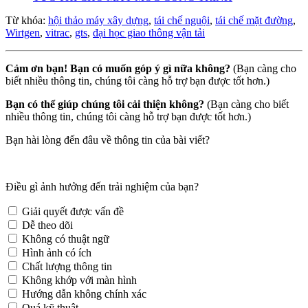
Từ khóa:
hội thảo máy xây dựng
,
tái chế nguội
,
tái chế mặt đường
,
Wirtgen
,
vitrac
,
gts
,
đại học giao thông vận tải
Cảm ơn bạn! Bạn có muốn góp ý gì nữa không?
(Bạn càng cho
biết nhiều thông tin, chúng tôi càng hỗ trợ bạn được tốt hơn.)
Bạn có thể giúp chúng tôi cải thiện không?
(Bạn càng cho biết
nhiều thông tin, chúng tôi càng hỗ trợ bạn được tốt hơn.)
Bạn hài lòng đến đâu về thông tin của bài viết?
Điều gì ảnh hưởng đến trải nghiệm của bạn?
Giải quyết được vấn đề
Dễ theo dõi
Không có thuật ngữ
Hình ảnh có ích
Chất lượng thông tin
Không khớp với màn hình
Hướng dẫn không chính xác
Quá kỹ thuật