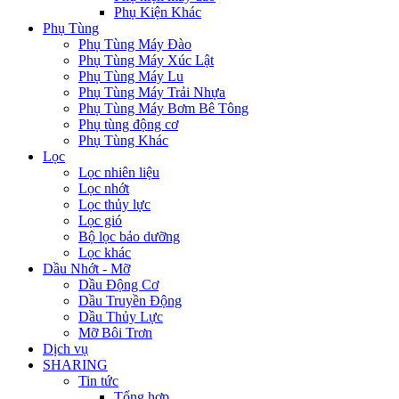
Phụ Kiện Khác
Phụ Tùng
Phụ Tùng Máy Đào
Phụ Tùng Máy Xúc Lật
Phụ Tùng Máy Lu
Phụ Tùng Máy Trải Nhựa
Phụ Tùng Máy Bơm Bê Tông
Phụ tùng động cơ
Phụ Tùng Khác
Lọc
Lọc nhiên liệu
Lọc nhớt
Lọc thủy lực
Lọc gió
Bộ lọc bảo dưỡng
Lọc khác
Dầu Nhớt - Mỡ
Dầu Động Cơ
Dầu Truyền Động
Dầu Thủy Lực
Mỡ Bôi Trơn
Dịch vụ
SHARING
Tin tức
Tổng hợp