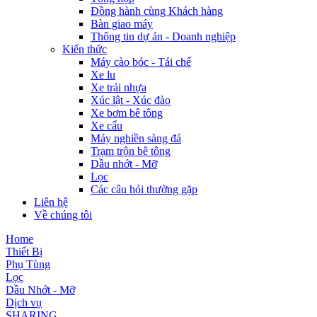
Đồng hành cùng Khách hàng
Bàn giao máy
Thông tin dự án - Doanh nghiệp
Kiến thức
Máy cào bóc - Tái chế
Xe lu
Xe trải nhựa
Xúc lật - Xúc đào
Xe bơm bê tông
Xe cẩu
Máy nghiền sàng đá
Trạm trộn bê tông
Dầu nhớt - Mỡ
Lọc
Các câu hỏi thường gặp
Liên hệ
Về chúng tôi
Home
Thiết Bị
Phụ Tùng
Lọc
Dầu Nhớt - Mỡ
Dịch vụ
SHARING