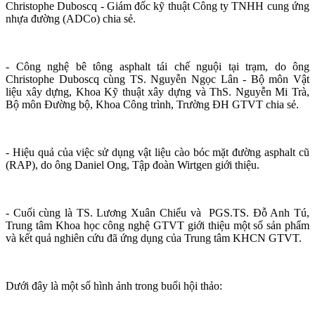
Christophe Duboscq - Giám đốc kỹ thuật Công ty TNHH cung ứng
nhựa đường (ADCo) chia sẻ.
- Công nghệ bê tông asphalt tái chế nguội tại trạm, do ông
Christophe Duboscq cùng TS. Nguyễn Ngọc Lân - Bộ môn Vật
liệu xây dựng, Khoa Kỹ thuật xây dựng và ThS. Nguyễn Mi Trà,
Bộ môn Đường bộ, Khoa Công trình, Trường ĐH GTVT chia sẻ.
- Hiệu quả của việc sử dụng vật liệu cào bóc mặt đường asphalt cũ
(RAP), do ông Daniel Ong, Tập đoàn Wirtgen giới thiệu.
- Cuối cùng là TS. Lương Xuân Chiểu và PGS.TS. Đỗ Anh Tú,
Trung tâm Khoa học công nghệ GTVT giới thiệu một số sản phẩm
và kết quả nghiên cứu đã ứng dụng của Trung tâm KHCN GTVT.
Dưới đây là một số hình ảnh trong buổi hội thảo: