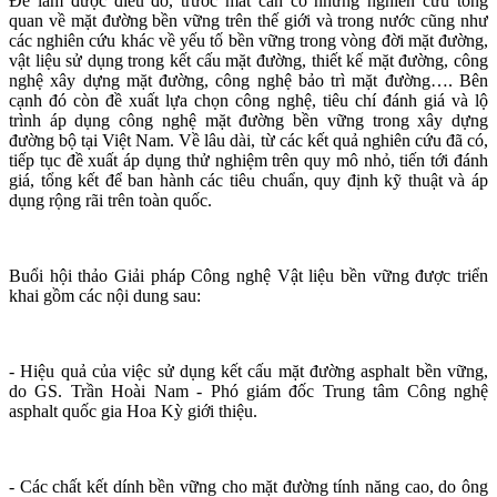
Để làm được điều đó, trước mắt cần có những nghiên cứu tổng
quan về mặt đường bền vững trên thế giới và trong nước cũng như
các nghiên cứu khác về yếu tố bền vững trong vòng đời mặt đường,
vật liệu sử dụng trong kết cấu mặt đường, thiết kế mặt đường, công
nghệ xây dựng mặt đường, công nghệ bảo trì mặt đường…. Bên
cạnh đó còn đề xuất lựa chọn công nghệ, tiêu chí đánh giá và lộ
trình áp dụng công nghệ mặt đường bền vững trong xây dựng
đường bộ tại Việt Nam. Về lâu dài, từ các kết quả nghiên cứu đã có,
tiếp tục đề xuất áp dụng thử nghiệm trên quy mô nhỏ, tiến tới đánh
giá, tổng kết để ban hành các tiêu chuẩn, quy định kỹ thuật và áp
dụng rộng rãi trên toàn quốc.
Buổi hội thảo Giải pháp Công nghệ Vật liệu bền vững được triển
khai gồm các nội dung sau:
- Hiệu quả của việc sử dụng kết cấu mặt đường asphalt bền vững,
do GS. Trần Hoài Nam - Phó giám đốc Trung tâm Công nghệ
asphalt quốc gia Hoa Kỳ giới thiệu.
- Các chất kết dính bền vững cho mặt đường tính năng cao, do ông