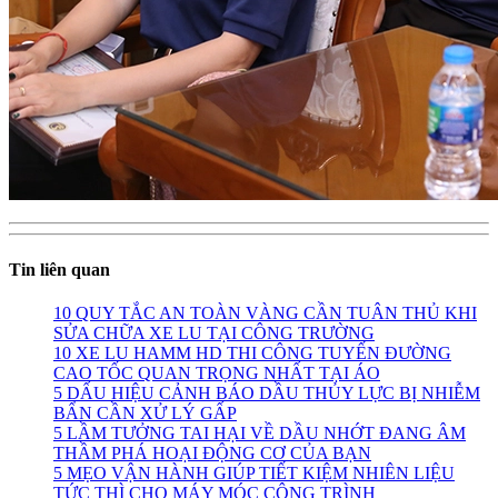
Tin liên quan
10 QUY TẮC AN TOÀN VÀNG CẦN TUÂN THỦ KHI
SỬA CHỮA XE LU TẠI CÔNG TRƯỜNG
10 XE LU HAMM HD THI CÔNG TUYẾN ĐƯỜNG
CAO TỐC QUAN TRỌNG NHẤT TẠI ÁO
5 DẤU HIỆU CẢNH BÁO DẦU THỦY LỰC BỊ NHIỄM
BẨN CẦN XỬ LÝ GẤP
5 LẦM TƯỞNG TAI HẠI VỀ DẦU NHỚT ĐANG ÂM
THẦM PHÁ HOẠI ĐỘNG CƠ CỦA BẠN
5 MẸO VẬN HÀNH GIÚP TIẾT KIỆM NHIÊN LIỆU
TỨC THÌ CHO MÁY MÓC CÔNG TRÌNH