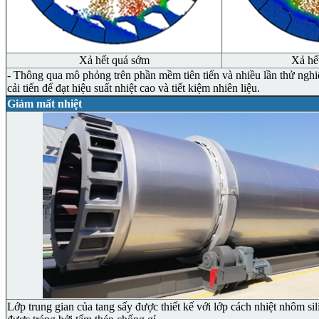
Xả hết quá sớm
Xả hế
- Thông qua mô phỏng trên phần mềm tiên tiến và nhiều lần thử nghiệ
cải tiến để đạt hiệu suất nhiệt cao và tiết kiệm nhiên liệu.
Giảm mất nhiệt
Lớp trung gian của tang sấy được thiết kế với lớp cách nhiệt nhôm s