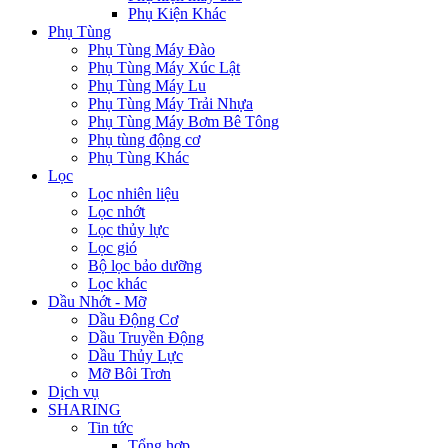
Phụ Kiện Khác
Phụ Tùng
Phụ Tùng Máy Đào
Phụ Tùng Máy Xúc Lật
Phụ Tùng Máy Lu
Phụ Tùng Máy Trải Nhựa
Phụ Tùng Máy Bơm Bê Tông
Phụ tùng động cơ
Phụ Tùng Khác
Lọc
Lọc nhiên liệu
Lọc nhớt
Lọc thủy lực
Lọc gió
Bộ lọc bảo dưỡng
Lọc khác
Dầu Nhớt - Mỡ
Dầu Động Cơ
Dầu Truyền Động
Dầu Thủy Lực
Mỡ Bôi Trơn
Dịch vụ
SHARING
Tin tức
Tổng hợp