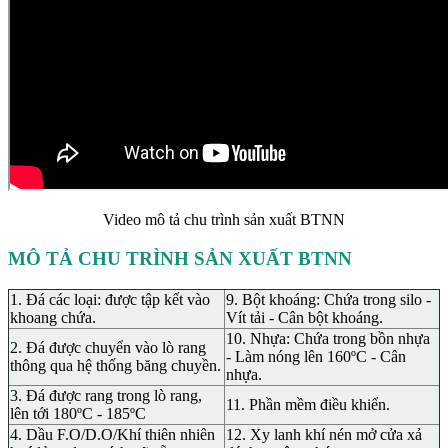
Video mô tả chu trình sản xuất BTNN
MÔ TẢ CHU TRÌNH SẢN XUẤT BTNN
1. Đá các loại: được tập kết vào
9. Bột khoáng: Chứa trong silo -
khoang chứa.
Vít tải - Cân bột khoáng.
10. Nhựa: Chứa trong bồn nhựa
2. Đá được chuyển vào lò rang
- Làm nóng lên 160ºC - Cân
thông qua hệ thống băng chuyền.
nhựa.
3. Đá được rang trong lò rang,
11. Phần mềm điều khiển.
lên tới 180ºC - 185ºC
4. Dầu F.O/D.O/Khí thiên nhiên
12. Xy lanh khí nén mở cửa xả