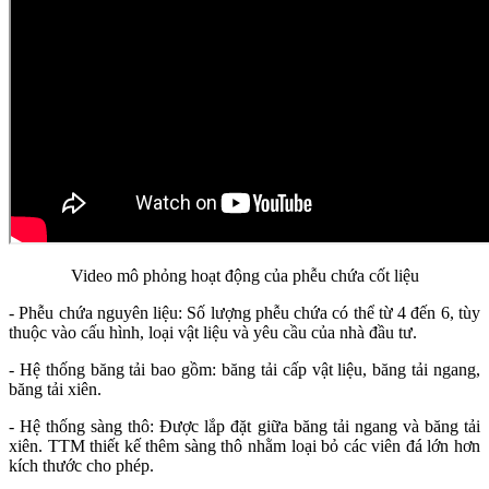
Video mô phỏng hoạt động của phễu chứa cốt liệu
- Phễu chứa nguyên liệu: Số lượng phễu chứa có thể từ 4 đến 6, tùy
thuộc vào cấu hình, loại vật liệu và yêu cầu của nhà đầu tư.
- Hệ thống băng tải bao gồm: băng tải cấp vật liệu, băng tải ngang,
băng tải xiên.
- Hệ thống sàng thô: Được lắp đặt giữa băng tải ngang và băng tải
xiên. TTM thiết kế thêm sàng thô nhằm loại bỏ các viên đá lớn hơn
kích thước cho phép.