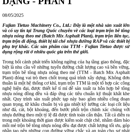
DẠNG - PHẦN 1
08/05/2025
Fujian Tietuo Machinery Co., Ltd.: Đây là một nhà sản xuất lớn
và có uy tín tại Trung Quốc chuyên về các loại trạm trộn bê tông
nhựa nóng theo mẻ (Batch Mix Asphalt Plant), trạm trộn liên tục,
trạm trộn di động, thiết bị tái chế nhựa đường RAP và các thiết bị
phụ trợ khác. Các sản phẩm của TTM - Fujian Tietuo được sử
dụng rộng rãi ở nhiều quốc gia trên thế giới.
Trong bối cảnh phát triển không ngừng của hạ tầng giao thông, đặc
biệt là nhu cầu về những tuyến đường chất lượng cao và bền vững,
trạm trộn bê tông nhựa nóng theo mẻ (TTM - Batch Mix Asphalt
Plant) đóng vai trò then chốt trong quá trình xây dựng. Không đơn
thuần là một hệ thống cơ khí, trạm trộn TTM là một tổ hợp các công
nghệ hiện đại, được thiết kế tỉ mỉ để sản xuất ra hỗn hợp bê tông
nhựa nóng đồng đều và đáp ứng các tiêu chuẩn kỹ thuật khắt khe
nhất. Quy trình sản xuất phức tạp này bao gồm nhiều công đoạn
quan trọng, từ khâu chuẩn bị và gia nhiệt kỹ lưỡng các loại cốt liệu
như đá, cát, bột khoáng, đến bước phối trộn chính xác chúng với
nhựa đường theo một tỷ lệ đã được tính toán cẩn thận. Tất cả diễn ra
trong một khoảng thời gian được kiểm soát chặt chẽ, nhằm đảm bảo
mỗi mẻ trộn bê tông nhựa nóng đều đạt được chất lượng tối ưu, góp
phần tạo nên những con đường vững chắc và an toàn cho sự phát