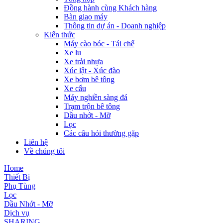
Đồng hành cùng Khách hàng
Bàn giao máy
Thông tin dự án - Doanh nghiệp
Kiến thức
Máy cào bóc - Tái chế
Xe lu
Xe trải nhựa
Xúc lật - Xúc đào
Xe bơm bê tông
Xe cẩu
Máy nghiền sàng đá
Trạm trộn bê tông
Dầu nhớt - Mỡ
Lọc
Các câu hỏi thường gặp
Liên hệ
Về chúng tôi
Home
Thiết Bị
Phụ Tùng
Lọc
Dầu Nhớt - Mỡ
Dịch vụ
SHARING