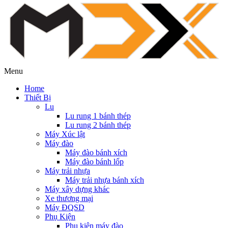
Menu
Home
Thiết Bị
Lu
Lu rung 1 bánh thép
Lu rung 2 bánh thép
Máy Xúc lật
Máy đào
Máy đào bánh xích
Máy đào bánh lốp
Máy trải nhựa
Máy trải nhựa bánh xích
Máy xây dựng khác
Xe thương mại
Máy ĐQSD
Phụ Kiện
Phụ kiện máy đào