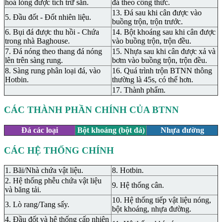
hoá lỏng được tích trữ sẵn.
đá theo công thức.
13. Đá sau khi cân được vào
5. Đầu đốt - Đốt nhiên liệu.
buồng trộn, trộn trước.
6. Bụi đá được thu hồi - Chứa
14. Bột khoáng sau khi cân được
trong nhà Baghouse.
vào buồng trộn, trộn đều.
7. Đá nóng theo thang đá nóng
15. Nhựa sau khi cân được xả và
lên trên sàng rung.
bơm vào buồng trộn, trộn đều.
8. Sàng rung phân loại đá, vào
16. Quá trình trộn BTNN thông
Hotbin.
thường là 45s, có thể hơn.
17. Thành phẩm.
CÁC THÀNH PHẦN CHÍNH CỦA BTNN
Đá các loại
Bột khoáng (bột đá)
Nhựa đường
CÁC HỆ THỐNG CHÍNH
1. Bãi/Nhà chứa vật liệu.
8. Hotbin.
2. Hệ thống phễu chứa vật liệu
9. Hệ thống cân.
và băng tải.
10. Hệ thống tiếp vật liệu nóng,
3. Lò rang/Tang sấy.
bột khoáng, nhựa đường.
4. Đầu đốt và hệ thống cấp nhiên