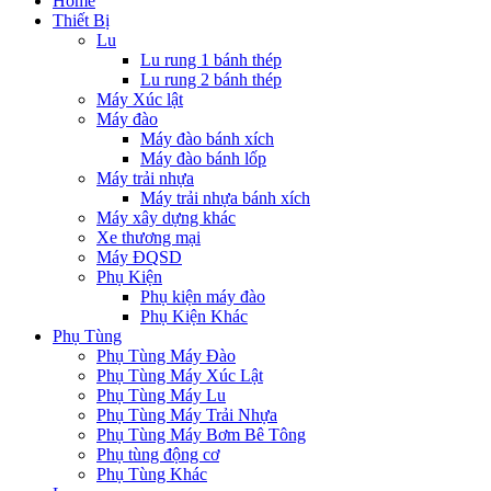
Home
Thiết Bị
Lu
Lu rung 1 bánh thép
Lu rung 2 bánh thép
Máy Xúc lật
Máy đào
Máy đào bánh xích
Máy đào bánh lốp
Máy trải nhựa
Máy trải nhựa bánh xích
Máy xây dựng khác
Xe thương mại
Máy ĐQSD
Phụ Kiện
Phụ kiện máy đào
Phụ Kiện Khác
Phụ Tùng
Phụ Tùng Máy Đào
Phụ Tùng Máy Xúc Lật
Phụ Tùng Máy Lu
Phụ Tùng Máy Trải Nhựa
Phụ Tùng Máy Bơm Bê Tông
Phụ tùng động cơ
Phụ Tùng Khác