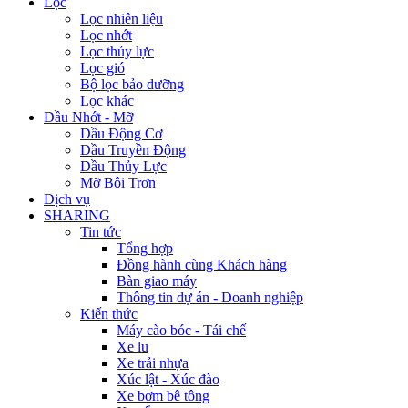
Lọc
Lọc nhiên liệu
Lọc nhớt
Lọc thủy lực
Lọc gió
Bộ lọc bảo dưỡng
Lọc khác
Dầu Nhớt - Mỡ
Dầu Động Cơ
Dầu Truyền Động
Dầu Thủy Lực
Mỡ Bôi Trơn
Dịch vụ
SHARING
Tin tức
Tổng hợp
Đồng hành cùng Khách hàng
Bàn giao máy
Thông tin dự án - Doanh nghiệp
Kiến thức
Máy cào bóc - Tái chế
Xe lu
Xe trải nhựa
Xúc lật - Xúc đào
Xe bơm bê tông