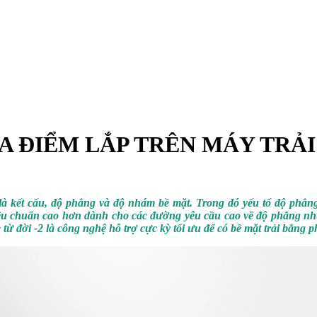
ĐA ĐIỂM LẮP TRÊN MÁY TRẢ
là kết cấu, độ phẳng và độ nhám bề mặt. Trong đó yếu tố độ phẳng
êu chuẩn cao hơn dành cho các đường yêu cầu cao về độ phẳng như 
 từ đời -2 là công nghệ hỗ trợ cực kỳ tối ưu để có bề mặt trải bẳng p