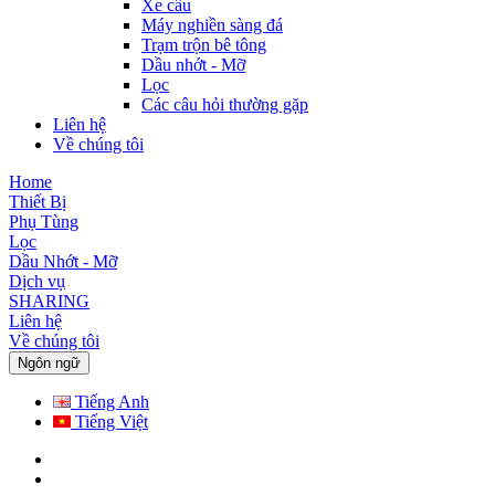
Xe cẩu
Máy nghiền sàng đá
Trạm trộn bê tông
Dầu nhớt - Mỡ
Lọc
Các câu hỏi thường gặp
Liên hệ
Về chúng tôi
Home
Thiết Bị
Phụ Tùng
Lọc
Dầu Nhớt - Mỡ
Dịch vụ
SHARING
Liên hệ
Về chúng tôi
Ngôn ngữ
Tiếng Anh
Tiếng Việt