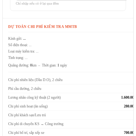
Chỉ nhập nếu có ở lại qua đêm
DỰ TOÁN CHI PHÍ KIỂM TRA MMTB
Kính gửi:
...
Số điện thoại:
...
Loại máy kiểm tra:
...
Tình trạng:
...
Quãng đường:
0
km – Thời gian:
1
ngày
Chi phí nhiên liệu (Dầu D.O), 2 chiều
0
Phí cầu đường, 2 chiều
0
Lương nhân công kỹ thuật (2 người)
1.600.000
Chi phí sinh hoạt (ăn uống)
280.000
Chi phí khách sạn/Lưu trú
0
Chi phí di chuyển KS → Công trường
0
Chi phí bố trí, sắp xếp xe
700.000