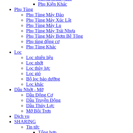
Phụ Kiện Khác
Phụ Tùng
Phụ Tùng Máy Đào
Phụ Tùng Máy Xúc Lật
Phụ Tùng Máy Lu
Phụ Tùng Máy Trải Nhựa
Phụ Tùng Máy Bơm Bê Tông
Phụ tùng động cơ
Phụ Tùng Khác
Lọc
Lọc nhiên liệu
Lọc nhớt
Lọc thủy lực
Lọc gió
Bộ lọc bảo dưỡng
Lọc khác
Dầu Nhớt - Mỡ
Dầu Động Cơ
Dầu Truyền Động
Dầu Thủy Lực
Mỡ Bôi Trơn
Dịch vụ
SHARING
Tin tức
Tổng hợp