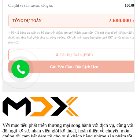
Chi phí vệ sinh xe sau công tác
100.000
2.680.000 đ
TỔNG DỰ TOÁN
* Đây là bảng dự toán sơ bộ dựa trên thông tin quý khách cung cấp. Chi phí thực tế có thể thay đổi tùy
thuộc vào tình hình phát sinh tại công trường. Chi phí trên chưa bao gồm thuế VAT và vật tư thay thế
(nếu có).
⬇ Tải Dự Toán (PDF)
Gửi Yêu Cầu / Đặt Lịch Hẹn
Với mục tiêu phát triển thương mại song hành với dịch vụ, cùng với
đội ngũ kỹ sư, nhân viên giỏi kỹ thuật, hoàn thiện về chuyên môn,
chúng tôi cam kết đem tới cho quý khách hàng những sản phẩm tốt