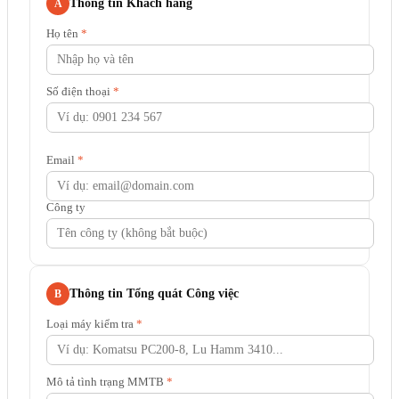
Thông tin Khách hàng
A
Họ tên
*
Số điện thoại
*
Email
*
Công ty
Thông tin Tổng quát Công việc
B
Loại máy kiểm tra
*
Mô tả tình trạng MMTB
*