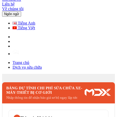
Liên hệ
Về chúng tôi
Ngôn ngữ
Tiếng Anh
Tiếng Việt
Trang chủ
Dịch vụ sửa chữa
BẢNG DỰ TÍNH CHI PHÍ SỬA CHỮA XE-
MÁY-THIẾT BỊ CƠ GIỚI
Nhập thông tin để nhận báo giá sơ bộ ngay lập tức