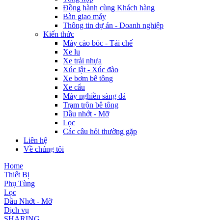
Đồng hành cùng Khách hàng
Bàn giao máy
Thông tin dự án - Doanh nghiệp
Kiến thức
Máy cào bóc - Tái chế
Xe lu
Xe trải nhựa
Xúc lật - Xúc đào
Xe bơm bê tông
Xe cẩu
Máy nghiền sàng đá
Trạm trộn bê tông
Dầu nhớt - Mỡ
Lọc
Các câu hỏi thường gặp
Liên hệ
Về chúng tôi
Home
Thiết Bị
Phụ Tùng
Lọc
Dầu Nhớt - Mỡ
Dịch vụ
SHARING