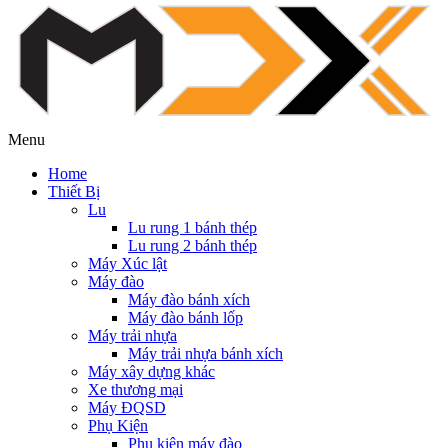
Menu
Home
Thiết Bị
Lu
Lu rung 1 bánh thép
Lu rung 2 bánh thép
Máy Xúc lật
Máy đào
Máy đào bánh xích
Máy đào bánh lốp
Máy trải nhựa
Máy trải nhựa bánh xích
Máy xây dựng khác
Xe thương mại
Máy ĐQSD
Phụ Kiện
Phụ kiện máy đào