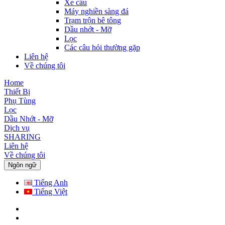
Xe cẩu
Máy nghiền sàng đá
Trạm trộn bê tông
Dầu nhớt - Mỡ
Lọc
Các câu hỏi thường gặp
Liên hệ
Về chúng tôi
Home
Thiết Bị
Phụ Tùng
Lọc
Dầu Nhớt - Mỡ
Dịch vụ
SHARING
Liên hệ
Về chúng tôi
Ngôn ngữ
Tiếng Anh
Tiếng Việt