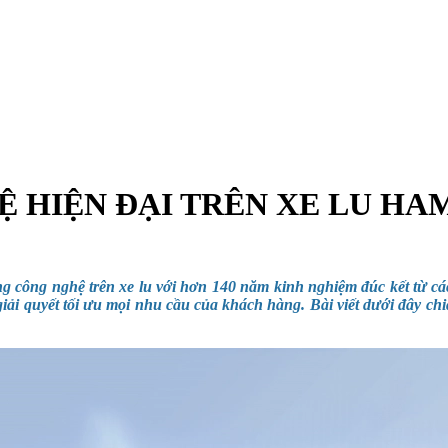
 HIỆN ĐẠI TRÊN XE LU H
công nghệ trên xe lu với hơn 140 năm kinh nghiệm đúc kết từ các 
giải quyết tối ưu mọi nhu cầu của khách hàng.
Bài viết dưới đây ch