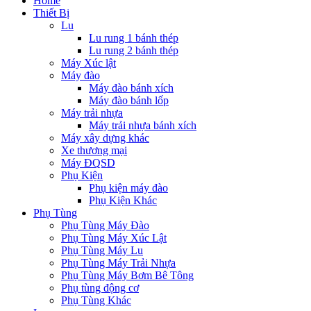
Home
Thiết Bị
Lu
Lu rung 1 bánh thép
Lu rung 2 bánh thép
Máy Xúc lật
Máy đào
Máy đào bánh xích
Máy đào bánh lốp
Máy trải nhựa
Máy trải nhựa bánh xích
Máy xây dựng khác
Xe thương mại
Máy ĐQSD
Phụ Kiện
Phụ kiện máy đào
Phụ Kiện Khác
Phụ Tùng
Phụ Tùng Máy Đào
Phụ Tùng Máy Xúc Lật
Phụ Tùng Máy Lu
Phụ Tùng Máy Trải Nhựa
Phụ Tùng Máy Bơm Bê Tông
Phụ tùng động cơ
Phụ Tùng Khác