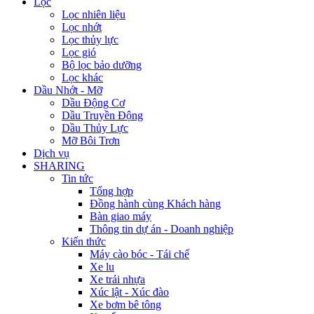
Lọc
Lọc nhiên liệu
Lọc nhớt
Lọc thủy lực
Lọc gió
Bộ lọc bảo dưỡng
Lọc khác
Dầu Nhớt - Mỡ
Dầu Động Cơ
Dầu Truyền Động
Dầu Thủy Lực
Mỡ Bôi Trơn
Dịch vụ
SHARING
Tin tức
Tổng hợp
Đồng hành cùng Khách hàng
Bàn giao máy
Thông tin dự án - Doanh nghiệp
Kiến thức
Máy cào bóc - Tái chế
Xe lu
Xe trải nhựa
Xúc lật - Xúc đào
Xe bơm bê tông