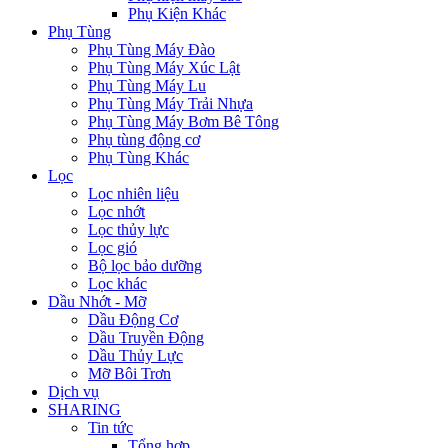
Phụ Kiện Khác
Phụ Tùng
Phụ Tùng Máy Đào
Phụ Tùng Máy Xúc Lật
Phụ Tùng Máy Lu
Phụ Tùng Máy Trải Nhựa
Phụ Tùng Máy Bơm Bê Tông
Phụ tùng động cơ
Phụ Tùng Khác
Lọc
Lọc nhiên liệu
Lọc nhớt
Lọc thủy lực
Lọc gió
Bộ lọc bảo dưỡng
Lọc khác
Dầu Nhớt - Mỡ
Dầu Động Cơ
Dầu Truyền Động
Dầu Thủy Lực
Mỡ Bôi Trơn
Dịch vụ
SHARING
Tin tức
Tổng hợp