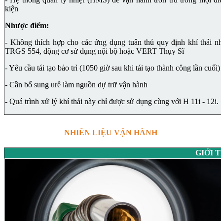
kiện
Nhược điểm:
- Không thích hợp cho các ứng dụng tuân thủ quy định khí thải n
TRGS 554, động cơ sử dụng nội bộ hoặc VERT Thụy Sĩ
- Yêu cầu tái tạo bảo trì (1050 giờ sau khi tái tạo thành công lần cuối)
- Cần bổ sung urê làm nguồn dự trữ vận hành
- Quá trình xử lý khí thải này chỉ được sử dụng cùng với H 11i - 12i.
NHIÊN LIỆU VẬN HÀNH
GIỚI 