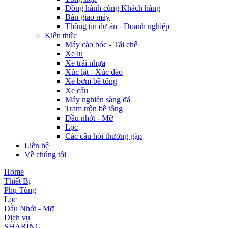
Đồng hành cùng Khách hàng
Bàn giao máy
Thông tin dự án - Doanh nghiệp
Kiến thức
Máy cào bóc - Tái chế
Xe lu
Xe trải nhựa
Xúc lật - Xúc đào
Xe bơm bê tông
Xe cẩu
Máy nghiền sàng đá
Trạm trộn bê tông
Dầu nhớt - Mỡ
Lọc
Các câu hỏi thường gặp
Liên hệ
Về chúng tôi
Home
Thiết Bị
Phụ Tùng
Lọc
Dầu Nhớt - Mỡ
Dịch vụ
SHARING