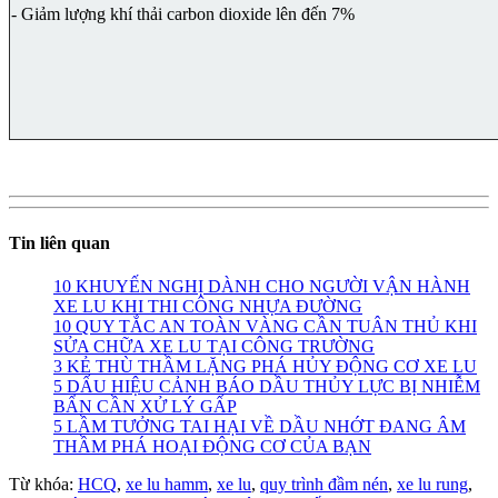
- Giảm lượng khí thải carbon dioxide lên đến 7%
Tin liên quan
10 KHUYẾN NGHỊ DÀNH CHO NGƯỜI VẬN HÀNH
XE LU KHI THI CÔNG NHỰA ĐƯỜNG
10 QUY TẮC AN TOÀN VÀNG CẦN TUÂN THỦ KHI
SỬA CHỮA XE LU TẠI CÔNG TRƯỜNG
3 KẺ THÙ THẦM LẶNG PHÁ HỦY ĐỘNG CƠ XE LU
5 DẤU HIỆU CẢNH BÁO DẦU THỦY LỰC BỊ NHIỄM
BẨN CẦN XỬ LÝ GẤP
5 LẦM TƯỞNG TAI HẠI VỀ DẦU NHỚT ĐANG ÂM
THẦM PHÁ HOẠI ĐỘNG CƠ CỦA BẠN
Từ khóa:
HCQ
,
xe lu hamm
,
xe lu
,
quy trình đầm nén
,
xe lu rung
,