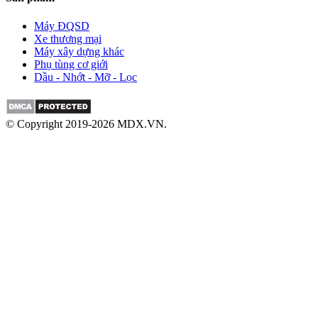
Máy ĐQSD
Xe thương mại
Máy xây dựng khác
Phụ tùng cơ giới
Dầu - Nhớt - Mỡ - Lọc
© Copyright 2019-2026 MDX.VN.