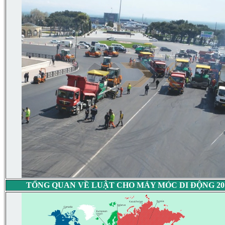
TỔNG QUAN VỀ LUẬT CHO MÁY MÓC DI ĐỘNG 201