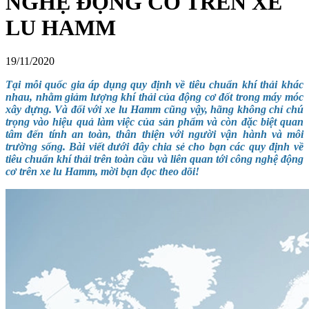
NGHỆ ĐỘNG CƠ TRÊN XE
LU HAMM
19/11/2020
Tại mỗi quốc gia áp dụng quy định về tiêu chuẩn khí thải khác
nhau, nhằm giảm lượng khí thải của động cơ đốt trong máy móc
xây dựng. Và đối với xe lu Hamm cũng vậy, hãng không chỉ chú
trọng vào hiệu quả làm việc của sản phẩm và còn đặc biệt quan
tâm đến tính an toàn, thân thiện với người vận hành và môi
trường sống.
Bài viết dưới đây chia sẻ cho bạn các quy định về
tiêu chuẩn khí thải trên toàn cầu và liên quan tới công nghệ động
cơ trên xe lu Hamm, mời bạn đọc theo dõi!