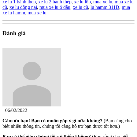
xe lu 1 bánh thep
,
xe lu 2 bánh thép
,
xe lu lốp
,
mua xe lu
,
mua xe lu
cũ
,
xe lu đồng nai
,
mua xe lu ở đâu
,
xe lu cũ
,
lu hamm 311D
,
mua
xe lu hamm
,
mua xe lu
Đánh giá
-
06/02/2022
Cảm ơn bạn! Bạn có muốn góp ý gì nữa không?
(Bạn càng cho
biết nhiều thông tin, chúng tôi càng hỗ trợ bạn được tốt hơn.)
Bạn có thể giúp chúng tôi cải thiện không?
(Bạn càng cho biết