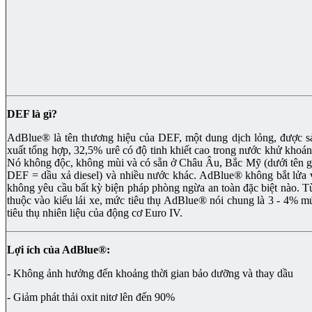
DEF là gì?
AdBlue® là tên thương hiệu của DEF, một dung dịch lỏng, được s
xuất tổng hợp, 32,5% urê có độ tinh khiết cao trong nước khử khoán
Nó không độc, không mùi và có sẵn ở Châu Âu, Bắc Mỹ (dưới tên g
DEF = dầu xả diesel) và nhiều nước khác. AdBlue® không bắt lửa 
không yêu cầu bất kỳ biện pháp phòng ngừa an toàn đặc biệt nào. T
thuộc vào kiểu lái xe, mức tiêu thụ AdBlue® nói chung là 3 - 4% m
tiêu thụ nhiên liệu của động cơ Euro IV.
Lợi ích của AdBlue®:
- Không ảnh hưởng đến khoảng thời gian bảo dưỡng và thay dầu
- Giảm phát thải oxit nitơ lên đến 90%