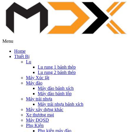
Menu
Home
Thiết Bị
Lu
Lu rung 1 bánh thép
Lu rung 2 bánh thép
Máy Xúc lật
Máy đào
Máy đào bánh xích
Máy đào bánh lốp
Máy trải nhựa
Máy trải nhựa bánh xích
Máy xây dựng khác
Xe thương mại
Máy ĐQSD
Phụ Kiện
Phụ kiện máy đào