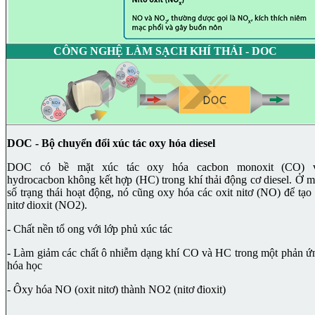
CÔNG NGHỆ LÀM SẠCH KHÍ THẢI - DOC
DOC - Bộ chuyển đổi xúc tác oxy hóa diesel
DOC có bề mặt xúc tác oxy hóa cacbon monoxit (CO) 
hydrocacbon không kết hợp (HC) trong khí thải động cơ diesel. Ở m
số trạng thái hoạt động, nó cũng oxy hóa các oxit nitơ (NO) để tạo 
nitơ dioxit (NO2).
- Chất nền tổ ong với lớp phủ xúc tác
- Làm giảm các chất ô nhiễm dạng khí CO và HC trong một phản ứ
hóa học
- Ôxy hóa NO (oxit nitơ) thành NO2 (nitơ đioxit)