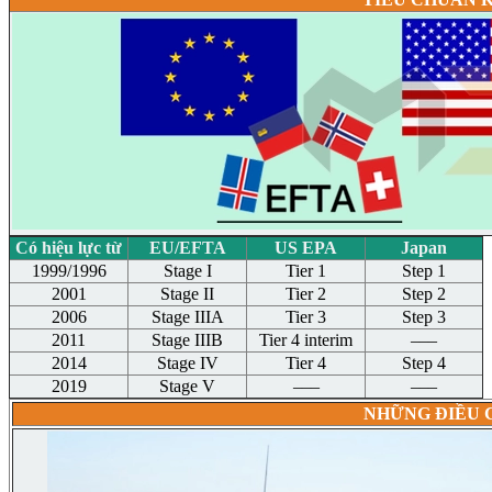
Có
hiệu
lực
từ
EU/EFTA
US EPA
Japan
1999/1996
Stage I
Tier 1
Step 1
2001
Stage II
Tier 2
Step 2
2006
Stage IIIA
Tier 3
Step 3
2011
Stage IIIB
Tier 4 interim
–––
2014
Stage IV
Tier 4
Step 4
2019
Stage V
–––
–––
NHỮNG ĐIỀU C