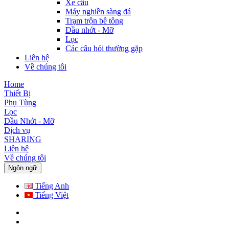
Xe cẩu
Máy nghiền sàng đá
Trạm trộn bê tông
Dầu nhớt - Mỡ
Lọc
Các câu hỏi thường gặp
Liên hệ
Về chúng tôi
Home
Thiết Bị
Phụ Tùng
Lọc
Dầu Nhớt - Mỡ
Dịch vụ
SHARING
Liên hệ
Về chúng tôi
Ngôn ngữ
Tiếng Anh
Tiếng Việt