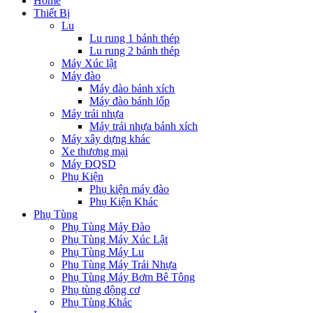
Home
Thiết Bị
Lu
Lu rung 1 bánh thép
Lu rung 2 bánh thép
Máy Xúc lật
Máy đào
Máy đào bánh xích
Máy đào bánh lốp
Máy trải nhựa
Máy trải nhựa bánh xích
Máy xây dựng khác
Xe thương mại
Máy ĐQSD
Phụ Kiện
Phụ kiện máy đào
Phụ Kiện Khác
Phụ Tùng
Phụ Tùng Máy Đào
Phụ Tùng Máy Xúc Lật
Phụ Tùng Máy Lu
Phụ Tùng Máy Trải Nhựa
Phụ Tùng Máy Bơm Bê Tông
Phụ tùng động cơ
Phụ Tùng Khác