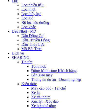
Lọc
Lọc nhiên liệu
Lọc nhớt
Lọc thủy lực
Lọc gió
Bộ lọc bảo dưỡng
Lọc khác
Dầu Nhớt - Mỡ
Dầu Động Cơ
Dầu Truyền Động
Dầu Thủy Lực
Mỡ Bôi Trơn
Dịch vụ
SHARING
Tin tức
Tổng hợp
Đồng hành cùng Khách hàng
Bàn giao máy
Thông tin dự án - Doanh nghiệp
Kiến thức
Máy cào bóc - Tái chế
Xe lu
Xe trải nhựa
Xúc lật - Xúc đào
Xe bơm bê tông