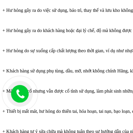
+ Hư hỏng gây ra do việc sử dụng, bảo trì, thay thế và lưu kho không
+ Hư hỏng gây ra do khách hàng hoặc đại lý chế, độ mà không được 
+ Hư hỏng do sự xuống cấp chất lượng theo thời gian, ví dụ như nhự
+ Khách hàng sử dụng phụ tùng, dầu, mỡ, nhớt không chính Hãng, 
+ Máy có sự cố nhưng vẫn được cố tình sử dụng, làm phát sinh nhữn
+ Thiết bị mất mát, hư hỏng do thiên tai, hỏa hoạn, tai nạn, bạo loạn
+ Khách hàng tự ý sửa chữa mà không tuân theo sự hướng dẫn của nhà