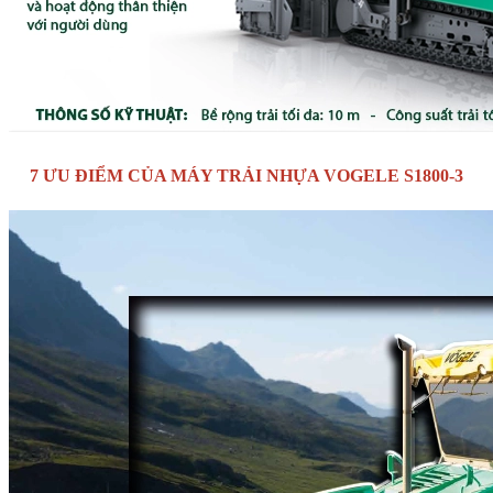
7 ƯU ĐIỂM CỦA MÁY TRẢI NHỰA VOGELE S1800-3