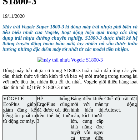
S1800-3
19/11/2020
Máy trải Vogele Super 1800-3 là dòng máy trải nhựa phổ biến và
tiêu biểu nhất của Vogele, hoạt động hiệu quả trong các ứng
dụng trải nhựa đường chuyên nghiệp. S1800-3 được thiết kế hệ
thống truyền động hoàn toàn mới, tuy nhiên nó vẫn được thừa
hưởng những đặc điểm máy tốt nhất từ các model tiền nhiệm.
Dòng máy trải nhựa cỡ trung S1800-3 hoàn toàn đáp ứng các yêu
cầu, thách thức về tính kinh tế và bảo vệ môi trường trong tương lai
với mức tiêu thụ nhiên liệu tối ưu nhất. Vogele giới thiệu hàng loạt
đặc tính nổi bật trên S1800-3 như:
VÖGELE
Hệ thống
Bảng điều khiển
Chế độ cài đặt
EcoPlus giúp
ErgoPlus cũng
mới với màn
tự động
giảm đáng kể
đã được cải tiến
hình hiển thị
Autoset.
tiếng ồn phát ra
trên thế hệ thứ
màu, kích thước
từ động cơ máy.
3.
lớn, cung cấp
khả năng đọc
tuyệt vời ngay
cả trong điều