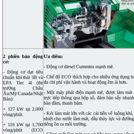
2 phiên bản động
Ưu điểm:
cơ:
- Động cơ diesel Cummins mạnh mẽ.
- Động cơ đạt tiêu
- Chế độ ECO thích hợp cho nhiều ứng dụng trả
chuẩn khí thải 3B và
đa chi phí vận hành và hoạt động êm ái hơn.
EPA Tier 4i (thị
trường Châu
- Một máy phát điện mạnh mẽ, được làm mát 
Âu/Mỹ/Canada/Nhật
trực tiếp thông qua hộp số, đảm bảo sấy nhan
Bản):
bàn đầm, thanh băm.
+ 127 kW tại 2,000
- Két làm mát lớn với các cải tiến về luồng khí,
vòng/phút.
nhiệt cho nước làm mát, dầu thủy lực và đường
tiếng ồn ra môi trường.
+ 116 kW tại 1,700
vòng/phút (ECO