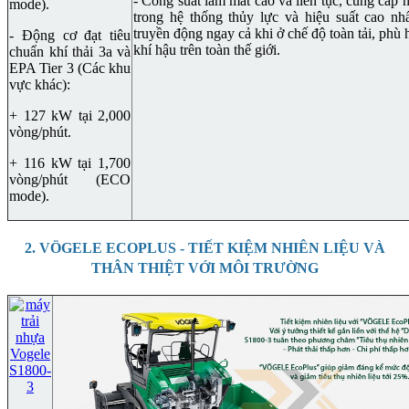
- Công suất làm mát cao và liên tục, cung cấp 
mode).
trong hệ thống thủy lực và hiệu suất cao nhấ
truyền động ngay cả khi ở chế độ toàn tải, phù 
- Động cơ đạt tiêu
khí hậu trên toàn thế giới.
chuẩn khí thải 3a và
EPA Tier 3 (Các khu
vực khác):
+ 127 kW tại 2,000
vòng/phút.
+ 116 kW tại 1,700
vòng/phút (ECO
mode).
2. VÖGELE ECOPLUS - TIẾT KIỆM NHIÊN LIỆU VÀ
THÂN THIỆT VỚI MÔI TRƯỜNG