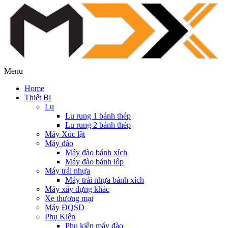
Menu
Home
Thiết Bị
Lu
Lu rung 1 bánh thép
Lu rung 2 bánh thép
Máy Xúc lật
Máy đào
Máy đào bánh xích
Máy đào bánh lốp
Máy trải nhựa
Máy trải nhựa bánh xích
Máy xây dựng khác
Xe thương mại
Máy ĐQSD
Phụ Kiện
Phụ kiện máy đào