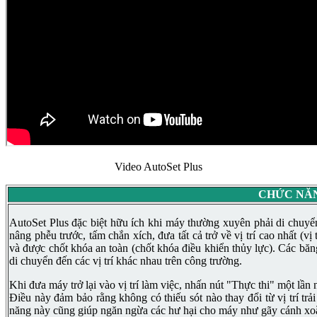
Video AutoSet Plus
CHỨC NĂN
AutoSet Plus đặc biệt hữu ích khi máy thường xuyên phải di chuyể
nâng phễu trước, tấm chắn xích, đưa tất cả trở về vị trí cao nhất (v
và được chốt khóa an toàn (chốt khóa điều khiển thủy lực). Các băn
di chuyển đến các vị trí khác nhau trên công trường.
Khi đưa máy trở lại vào vị trí làm việc, nhấn nút "Thực thi" một lần nữ
Điều này đảm bảo rằng không có thiếu sót nào thay đổi từ vị trí trả
năng này cũng giúp ngăn ngừa các hư hại cho máy như gãy cánh xo