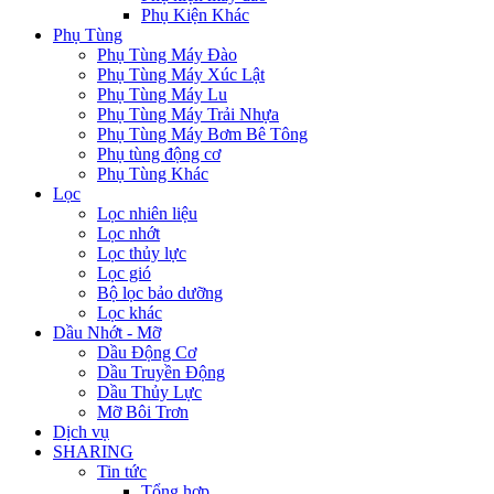
Phụ Kiện Khác
Phụ Tùng
Phụ Tùng Máy Đào
Phụ Tùng Máy Xúc Lật
Phụ Tùng Máy Lu
Phụ Tùng Máy Trải Nhựa
Phụ Tùng Máy Bơm Bê Tông
Phụ tùng động cơ
Phụ Tùng Khác
Lọc
Lọc nhiên liệu
Lọc nhớt
Lọc thủy lực
Lọc gió
Bộ lọc bảo dưỡng
Lọc khác
Dầu Nhớt - Mỡ
Dầu Động Cơ
Dầu Truyền Động
Dầu Thủy Lực
Mỡ Bôi Trơn
Dịch vụ
SHARING
Tin tức
Tổng hợp