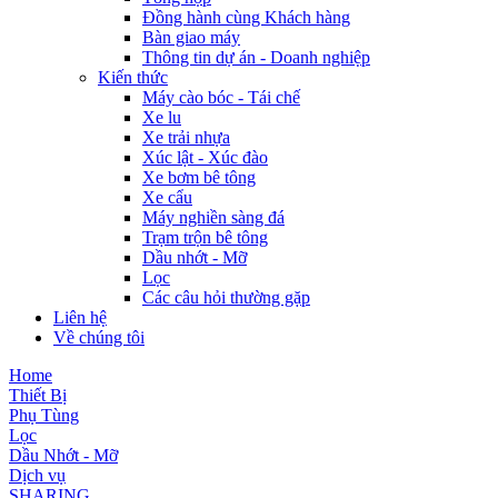
Đồng hành cùng Khách hàng
Bàn giao máy
Thông tin dự án - Doanh nghiệp
Kiến thức
Máy cào bóc - Tái chế
Xe lu
Xe trải nhựa
Xúc lật - Xúc đào
Xe bơm bê tông
Xe cẩu
Máy nghiền sàng đá
Trạm trộn bê tông
Dầu nhớt - Mỡ
Lọc
Các câu hỏi thường gặp
Liên hệ
Về chúng tôi
Home
Thiết Bị
Phụ Tùng
Lọc
Dầu Nhớt - Mỡ
Dịch vụ
SHARING