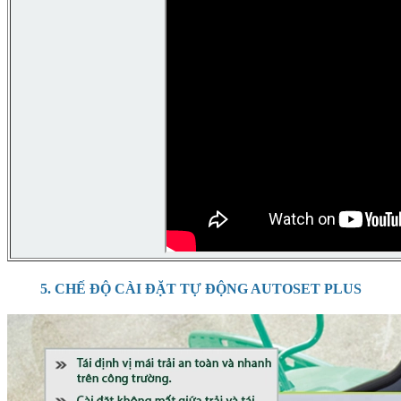
5. CHẾ ĐỘ CÀI ĐẶT TỰ ĐỘNG AUTOSET PLUS