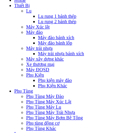
Home
Thiết Bị
Lu
Lu rung 1 bánh thép
Lu rung 2 bánh thép
Máy Xúc lật
Máy đào
Máy đào bánh xích
Máy đào bánh lốp
Máy trải nhựa
Máy trải nhựa bánh xích
Máy xây dựng khác
Xe thương mại
Máy ĐQSD
Phụ Kiện
Phụ kiện máy đào
Phụ Kiện Khác
Phụ Tùng
Phụ Tùng Máy Đào
Phụ Tùng Máy Xúc Lật
Phụ Tùng Máy Lu
Phụ Tùng Máy Trải Nhựa
Phụ Tùng Máy Bơm Bê Tông
Phụ tùng động cơ
Phụ Tùng Khác