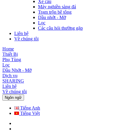
Xe cẩu
Máy nghiền sàng đá
Trạm trộn bê tông
Dầu nhớt - Mỡ
Lọc
Các câu hỏi thường gặp
Liên hệ
Về chúng tôi
Home
Thiết Bị
Phụ Tùng
Lọc
Dầu Nhớt - Mỡ
Dịch vụ
SHARING
Liên hệ
Về chúng tôi
Ngôn ngữ
Tiếng Anh
Tiếng Việt