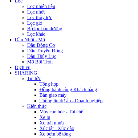
Lọc
Lọc nhiên liệu
Lọc nhớt
Lọc thủy lực
Lọc gió
Bộ lọc bảo dưỡng
Lọc khác
Dầu Nhớt - Mỡ
Dầu Động Cơ
Dầu Truyền Động
Dầu Thủy Lực
Mỡ Bôi Trơn
Dịch vụ
SHARING
Tin tức
Tổng hợp
Đồng hành cùng Khách hàng
Bàn giao máy
Thông tin dự án - Doanh nghiệp
Kiến thức
Máy cào bóc - Tái chế
Xe lu
Xe trải nhựa
Xúc lật - Xúc đào
Xe bơm bê tông