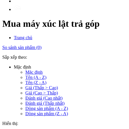
Mua máy xúc lật trả góp
Trang chủ
So sánh sản phẩm (0)
Sắp xếp theo:
Mặc định
Mặc định
Tên (A - Z)
Tên (Z - A)
Giá (Thấp > Cao)
Giá (Cao > Thấp)
Đánh giá (Cao nhất)
Đánh giá (Thấp nhất)
Dòng sản phẩm (A - Z)
Dòng sản phẩm (Z - A)
Hiển thị: