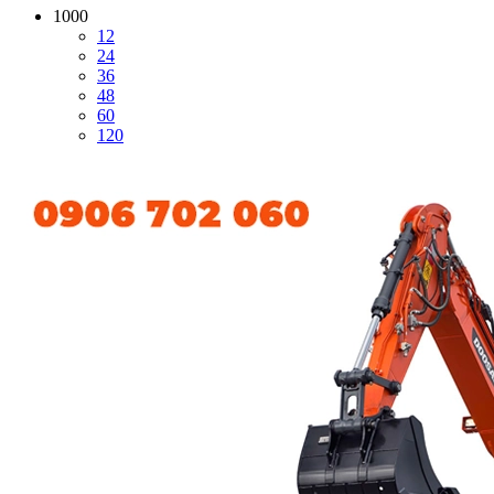
1000
12
24
36
48
60
120