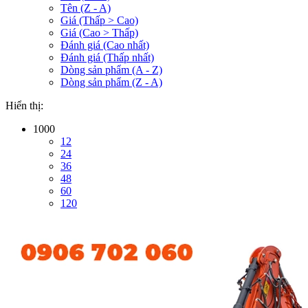
Tên (Z - A)
Giá (Thấp > Cao)
Giá (Cao > Thấp)
Đánh giá (Cao nhất)
Đánh giá (Thấp nhất)
Dòng sản phẩm (A - Z)
Dòng sản phẩm (Z - A)
Hiển thị:
1000
12
24
36
48
60
120