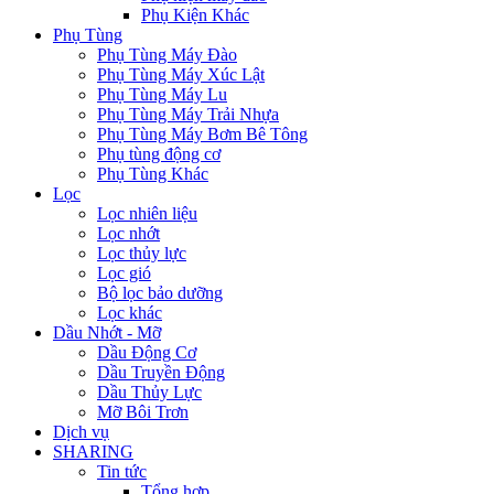
Phụ Kiện Khác
Phụ Tùng
Phụ Tùng Máy Đào
Phụ Tùng Máy Xúc Lật
Phụ Tùng Máy Lu
Phụ Tùng Máy Trải Nhựa
Phụ Tùng Máy Bơm Bê Tông
Phụ tùng động cơ
Phụ Tùng Khác
Lọc
Lọc nhiên liệu
Lọc nhớt
Lọc thủy lực
Lọc gió
Bộ lọc bảo dưỡng
Lọc khác
Dầu Nhớt - Mỡ
Dầu Động Cơ
Dầu Truyền Động
Dầu Thủy Lực
Mỡ Bôi Trơn
Dịch vụ
SHARING
Tin tức
Tổng hợp