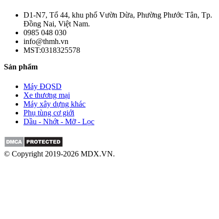
D1-N7, Tổ 44, khu phố Vườn Dừa, Phường Phước Tân, Tp.
Đồng Nai, Việt Nam.
0985 048 030
info@thmh.vn
MST:0318325578
Sản phẩm
Máy ĐQSD
Xe thương mại
Máy xây dựng khác
Phụ tùng cơ giới
Dầu - Nhớt - Mỡ - Lọc
© Copyright 2019-2026 MDX.VN.