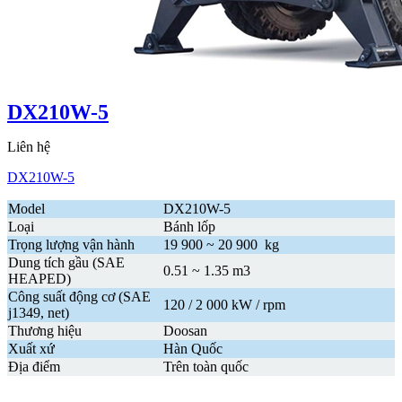
DX210W-5
Liên hệ
DX210W-5
Model
DX210W-5
Loại
Bánh lốp
Trọng lượng vận hành
19 900 ~ 20 900 kg
Dung tích gầu (SAE
0.51 ~ 1.35 m3
HEAPED)
Công suất động cơ (SAE
120 / 2 000 kW / rpm
j1349, net)
Thương hiệu
Doosan
Xuất xứ
Hàn Quốc
Địa điểm
Trên toàn quốc