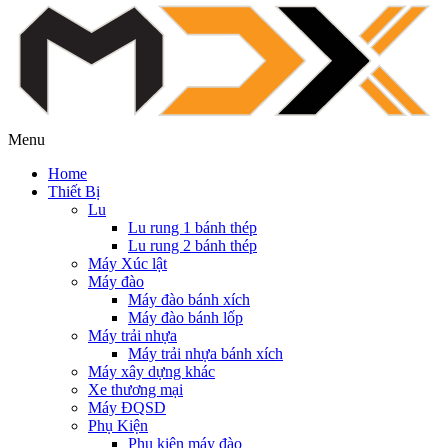
Menu
Home
Thiết Bị
Lu
Lu rung 1 bánh thép
Lu rung 2 bánh thép
Máy Xúc lật
Máy đào
Máy đào bánh xích
Máy đào bánh lốp
Máy trải nhựa
Máy trải nhựa bánh xích
Máy xây dựng khác
Xe thương mại
Máy ĐQSD
Phụ Kiện
Phụ kiện máy đào