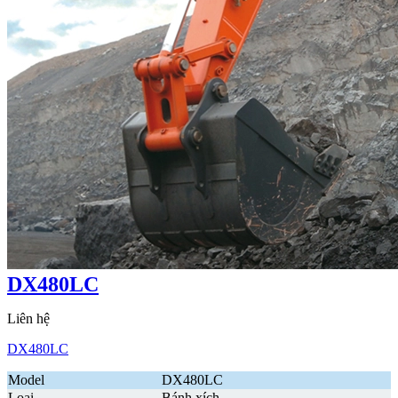
DX480LC
Liên hệ
DX480LC
Model
DX480LC
Loại
Bánh xích