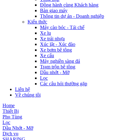
Đồng hành cùng Khách hàng
Bàn giao máy
Thông tin dự án - Doanh nghiệp
Kiến thức
Máy cào bóc - Tái chế
Xe lu
Xe trải nhựa
Xúc lật - Xúc đào
Xe bơm bê tông
Xe cẩu
Máy nghiền sàng đá
Trạm trộn bê tông
Dầu nhớt - Mỡ
Lọc
Các câu hỏi thường gặp
Liên hệ
Về chúng tôi
Home
Thiết Bị
Phụ Tùng
Lọc
Dầu Nhớt - Mỡ
Dịch vụ
SHARING