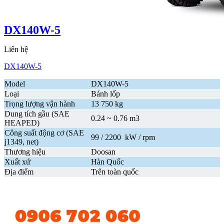
DX140W-5
Liên hệ
DX140W-5
Model
DX140W-5
Loại
Bánh lốp
Trọng lượng vận hành
13 750 kg
Dung tích gầu (SAE
0.24 ~ 0.76 m3
HEAPED)
Công suất động cơ (SAE
99 / 2200 kW / rpm
j1349, net)
Thương hiệu
Doosan
Xuất xứ
Hàn Quốc
Địa điểm
Trên toàn quốc