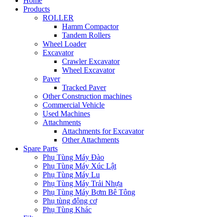
Home
Products
ROLLER
Hamm Compactor
Tandem Rollers
Wheel Loader
Excavator
Crawler Excavator
Wheel Excavator
Paver
Tracked Paver
Other Construction machines
Commercial Vehicle
Used Machines
Attachments
Attachments for Excavator
Other Attachments
Spare Parts
Phụ Tùng Máy Đào
Phụ Tùng Máy Xúc Lật
Phụ Tùng Máy Lu
Phụ Tùng Máy Trải Nhựa
Phụ Tùng Máy Bơm Bê Tông
Phụ tùng động cơ
Phụ Tùng Khác