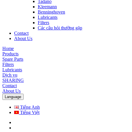
Tadano
Kleemann
Benninghoven
Lubricants
Filters
Các câu hỏi thường gặp
Contact
About Us
Home
Products
Spare Parts
Filters
Lubricants
Dịch vụ
SHARING
Contact
About Us
Language
Tiếng Anh
Tiếng Việt