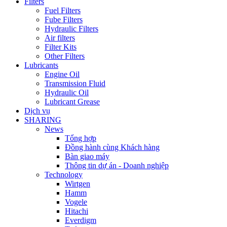
Filters
Fuel Filters
Fube Filters
Hydraulic Filters
Air filters
Filter Kits
Other Filters
Lubricants
Engine Oil
Transmission Fluid
Hydraulic Oil
Lubricant Grease
Dịch vụ
SHARING
News
Tổng hợp
Đồng hành cùng Khách hàng
Bàn giao máy
Thông tin dự án - Doanh nghiệp
Technology
Wirtgen
Hamm
Vogele
Hitachi
Everdigm