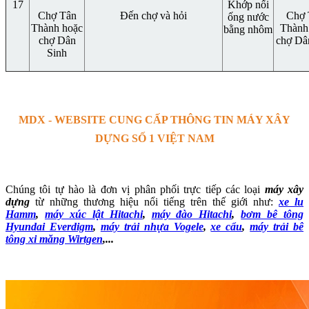
17
Khớp nối
Chợ Tân
Đến chợ và hỏi
Chợ 
ống nước
Thành hoặc
Thành
bằng nhôm
chợ Dân
chợ Dâ
Sinh
MDX - WEBSITE CUNG CẤP THÔNG TIN MÁY XÂY
DỰNG SỐ 1 VIỆT NAM
Chúng tôi tự hào là đơn vị phân phối trực tiếp các loại
máy xây
dựng
từ những thương hiệu nổi tiếng trên thế giới như:
xe lu
Hamm
,
máy xúc lật Hitachi
,
máy đào Hitachi
,
bơm bê tông
Hyundai Everdigm
,
máy trải nhựa Vogele
,
xe cẩu
,
máy trải bê
tông xi măng Wirtgen
,...