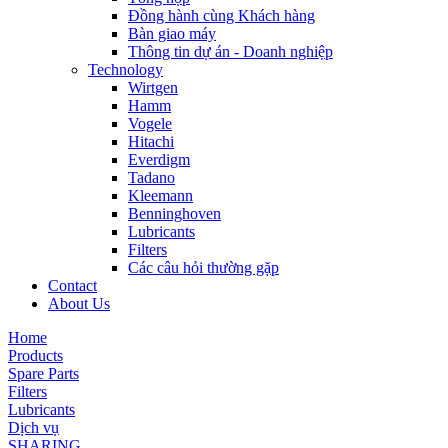
Đồng hành cùng Khách hàng
Bàn giao máy
Thông tin dự án - Doanh nghiệp
Technology
Wirtgen
Hamm
Vogele
Hitachi
Everdigm
Tadano
Kleemann
Benninghoven
Lubricants
Filters
Các câu hỏi thường gặp
Contact
About Us
Home
Products
Spare Parts
Filters
Lubricants
Dịch vụ
SHARING