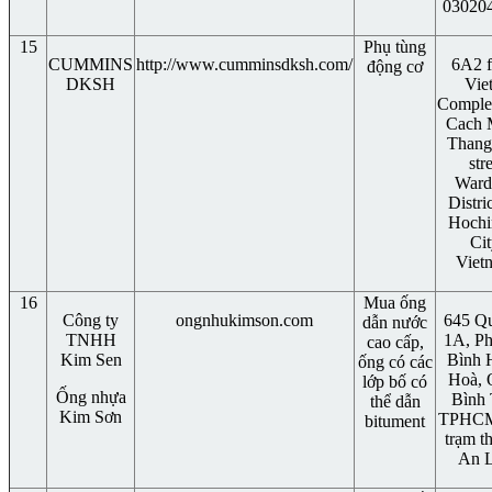
03020
15
Phụ tùng
CUMMINS
http://www.cumminsdksh.com/
6A2 f
động cơ
DKSH
Viet
Comple
Cach 
Thang
str
Ward
Distri
Hochi
Cit
Viet
16
Mua ống
Công ty
ongnhukimson.com
645 Qu
dẫn nước
TNHH
1A, P
cao cấp,
Kim Sen
Bình 
ống có các
Hoà, 
lớp bố có
Ống nhựa
Bình 
thể dẫn
Kim Sơn
TPHCM
bitument
trạm t
An L