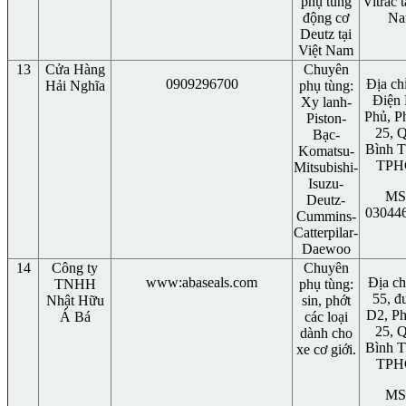
phụ tùng
Vitrac t
động cơ
N
Deutz tại
Việt Nam
13
Cửa Hàng
Chuyên
0909296700
Địa ch
Hải Nghĩa
phụ tùng:
Điện 
Xy lanh-
Phủ, P
Piston-
25, 
Bạc-
Bình T
Komatsu-
TP
Mitsubishi-
Isuzu-
MS
Deutz-
03044
Cummins-
Catterpilar-
Daewoo
14
Công ty
Chuyên
www:abaseals.com
Địa ch
TNHH
phụ tùng:
55, đ
Nhật Hữu
sin, phớt
D2, P
Á Bá
các loại
25, 
dành cho
Bình T
xe cơ giới.
TP
MS