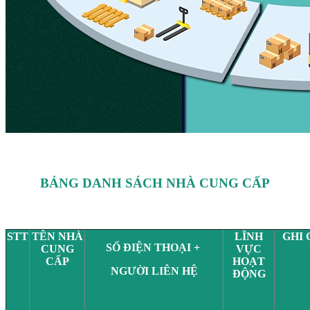
BẢNG DANH SÁCH NHÀ CUNG CẤP
STT
TÊN NHÀ
LĨNH
GHI 
SỐ ĐIỆN THOẠI +
CUNG
VỰC
CẤP
HOẠT
NGƯỜI LIÊN HỆ
ĐỘNG