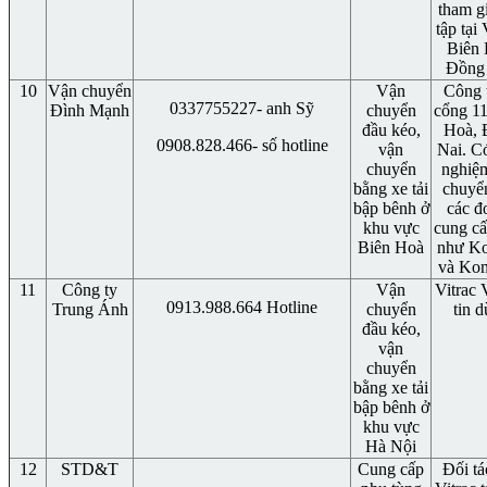
tham g
tập tại 
Biên 
Đồng 
10
Vận chuyển
Vận
Công t
0337755227- anh Sỹ
Đình Mạnh
chuyển
cổng 11
đầu kéo,
Hoà, 
0908.828.466- số hotline
vận
Nai. C
chuyển
nghiệ
bằng xe tải
chuyể
bập bênh ở
các đ
khu vực
cung c
Biên Hoà
như Ko
và Kom
11
Công ty
Vận
Vitrac
0913.988.664 Hotline
Trung Ánh
chuyển
tin 
đầu kéo,
vận
chuyển
bằng xe tải
bập bênh ở
khu vực
Hà Nội
12
STD&T
Cung cấp
Đối tá