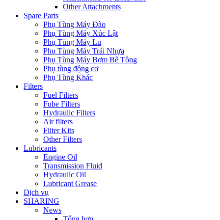
Other Attachments
Spare Parts
Phụ Tùng Máy Đào
Phụ Tùng Máy Xúc Lật
Phụ Tùng Máy Lu
Phụ Tùng Máy Trải Nhựa
Phụ Tùng Máy Bơm Bê Tông
Phụ tùng động cơ
Phụ Tùng Khác
Filters
Fuel Filters
Fube Filters
Hydraulic Filters
Air filters
Filter Kits
Other Filters
Lubricants
Engine Oil
Transmission Fluid
Hydraulic Oil
Lubricant Grease
Dịch vụ
SHARING
News
Tổng hợp