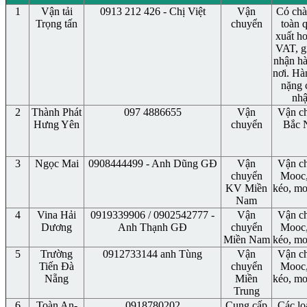
1
Vận tải
0913 212 426 - Chị Việt
Vận
Có chà
Trọng tấn
chuyển
toàn 
xuất h
VAT, g
nhận hà
nơi. Hà
nặng 
nhậ
2
Thành Phát
097 4886655
Vận
Vận c
Hưng Yên
chuyển
Bắc 
3
Ngọc Mai
0908444499 - Anh Dũng GĐ
Vận
Vận c
chuyển
Mooc,
KV Miền
kéo, mo
Nam
4
Vina Hải
0919339906 / 0902542777 -
Vận
Vận c
Dương
Anh Thạnh GĐ
chuyển
Mooc,
Miền Nam
kéo, mo
5
Trường
0912733144 anh Tùng
Vận
Vận c
Tiến Đà
chuyển
Mooc,
Nẵng
Miền
kéo, mo
Trung
6
Toàn An-
0918780202
Cung cấp
Các lo