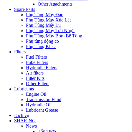
Other Attachments
Spare Parts
Phụ Tùng Máy Đào
Phụ Tùng Máy Xúc Lật
Phụ Tùng Máy Lu
Phụ Tùng Máy Trải Nhựa
Phụ Tùng Máy Bơm Bê Tông
Phụ tùng động cơ
Phụ Tùng Khác
Filters
Fuel Filters
Fube Filters
Hydraulic Filters
Air filters
Filter Kits
Other Filters
Lubricants
Engine Oil
Transmission Fluid
Hydraulic Oil
Lubricant Grease
Dịch vụ
SHARING
News
Tổng hợp