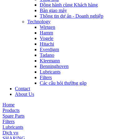
Đồng hành cùng Khách hàng
Bàn giao máy
Thông tin dự án - Doanh nghiệp
Technology
Wirtgen
Hamm
Vogele
Hitachi
Everdigm
Tadano
Kleemann
Benninghoven
Lubricants
Filters
Các câu hỏi thường gặp
Contact
About Us
Home
Products
Spare Parts
Filters
Lubricants
Dịch vụ
SHARING