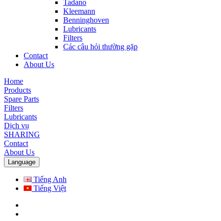
Tadano
Kleemann
Benninghoven
Lubricants
Filters
Các câu hỏi thường gặp
Contact
About Us
Home
Products
Spare Parts
Filters
Lubricants
Dịch vụ
SHARING
Contact
About Us
Language
Tiếng Anh
Tiếng Việt