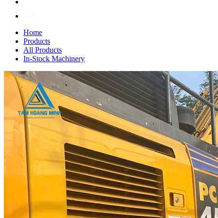
Home
Products
All Products
In-Stock Machinery