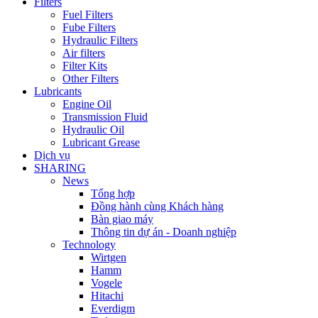
Filters
Fuel Filters
Fube Filters
Hydraulic Filters
Air filters
Filter Kits
Other Filters
Lubricants
Engine Oil
Transmission Fluid
Hydraulic Oil
Lubricant Grease
Dịch vụ
SHARING
News
Tổng hợp
Đồng hành cùng Khách hàng
Bàn giao máy
Thông tin dự án - Doanh nghiệp
Technology
Wirtgen
Hamm
Vogele
Hitachi
Everdigm