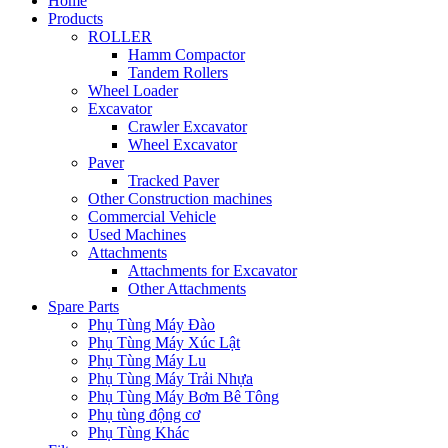
Home
Products
ROLLER
Hamm Compactor
Tandem Rollers
Wheel Loader
Excavator
Crawler Excavator
Wheel Excavator
Paver
Tracked Paver
Other Construction machines
Commercial Vehicle
Used Machines
Attachments
Attachments for Excavator
Other Attachments
Spare Parts
Phụ Tùng Máy Đào
Phụ Tùng Máy Xúc Lật
Phụ Tùng Máy Lu
Phụ Tùng Máy Trải Nhựa
Phụ Tùng Máy Bơm Bê Tông
Phụ tùng động cơ
Phụ Tùng Khác